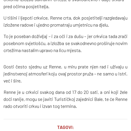
pred očima posjetitelja.
U tišini i ljepoti crkvice, Renne crta, dok posjetitelji razgledavaju
izložene radove i ujedno promatraju umjetnicu na djelu.
To je poseban doživljaj – i za oči i za dušu – jer crkvica tada zrači
posebnom svjetlošću, a izložba se svakodnevno proširuje novim
crtežima nastalim upravo na licu mjesta.
Gosti često sjednu uz Renne, u miru prate njen rad i uživaju u
jedinstvenoj atmosferi koju ovaj prostor pruža – ne samo u Istri,
već i šire.
Renne je u crkvici svakog dana od 17 do 20 sati, a oni koji žele
doći ranije, mogu se javiti Turističkoj zajednici Bale, te će Renne
rado otvoriti crkvu i izvan tog termina.
TAGOVI: