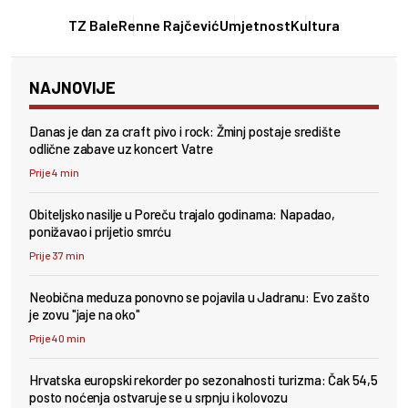
TZ Bale
Renne Rajčević
Umjetnost
Kultura
NAJNOVIJE
Danas je dan za craft pivo i rock: Žminj postaje središte
odlične zabave uz koncert Vatre
Prije 4 min
Obiteljsko nasilje u Poreču trajalo godinama: Napadao,
ponižavao i prijetio smrću
Prije 37 min
Neobična meduza ponovno se pojavila u Jadranu: Evo zašto
je zovu "jaje na oko"
Prije 40 min
Hrvatska europski rekorder po sezonalnosti turizma: Čak 54,5
posto noćenja ostvaruje se u srpnju i kolovozu