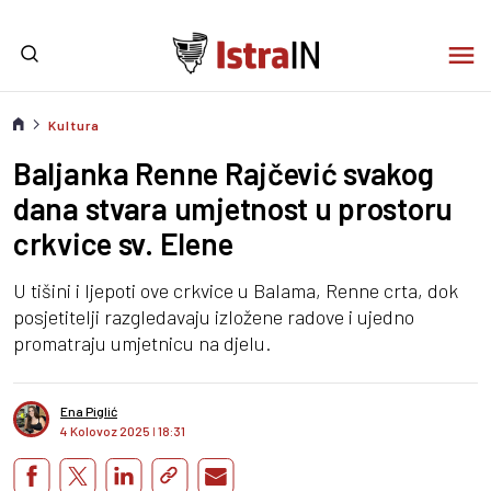
Kultura
Baljanka Renne Rajčević svakog
dana stvara umjetnost u prostoru
crkvice sv. Elene
U tišini i ljepoti ove crkvice u Balama, Renne crta, dok
posjetitelji razgledavaju izložene radove i ujedno
promatraju umjetnicu na djelu.
Ena Piglić
4 Kolovoz 2025
I
18:31