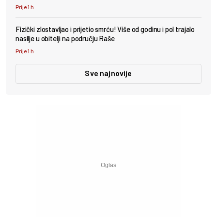
Prije 1 h
Fizički zlostavljao i prijetio smrću! Više od godinu i pol trajalo
nasilje u obitelji na području Raše
Prije 1 h
Sve najnovije