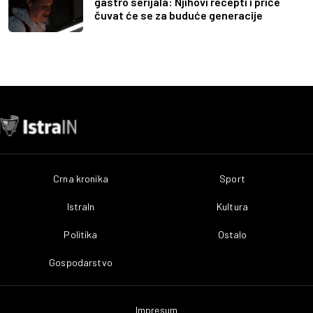
gastro serijala: Njihovi recepti i priče
čuvat će se za buduće generacije
Crna kronika
Sport
IstraIn
Kultura
Politika
Ostalo
Gospodarstvo
Impresum