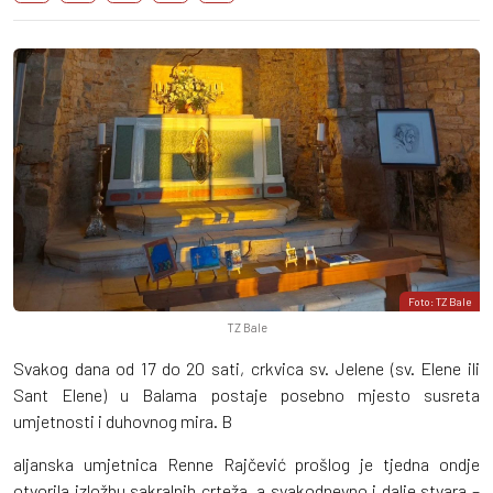
Foto: TZ Bale
TZ Bale
Svakog dana od 17 do 20 sati, crkvica sv. Jelene (sv. Elene ili
Sant Elene) u Balama postaje posebno mjesto susreta
umjetnosti i duhovnog mira. B
aljanska umjetnica Renne Rajčević prošlog je tjedna ondje
otvorila izložbu sakralnih crteža, a svakodnevno i dalje stvara –