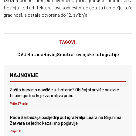
Izložba donosi presjek suvremenog fotografskog promišljanja
Rovinja – od arhitekture i svakodnevice do detalja i emocija koje
grad nosi, a ostaje otvorena do 12. svibnja.
TAGOVI:
CVU Batana
Rovinj
Smotra rovinjske fotografije
NAJNOVIJE
Zašto bacamo novčiće u fontane? Običaj star više od dvije
tisuće godina krije zanimljivu priču
Prije 27 min
Rade Šerbedžija posljednji put igra kralja Leara na Brijunima:
Zatvara se jedno kazališno poglavlje
Prije 1 h