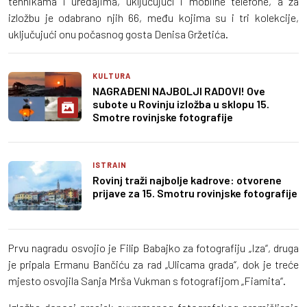
tehnikama i uređajima, uključujući i mobilne telefone, a za
izložbu je odabrano njih 66, među kojima su i tri kolekcije,
uključujući onu počasnog gosta Denisa Gržetića.
KULTURA
NAGRAĐENI NAJBOLJI RADOVI! Ove
subote u Rovinju izložba u sklopu 15.
Smotre rovinjske fotografije
ISTRAIN
Rovinj traži najbolje kadrove: otvorene
prijave za 15. Smotru rovinjske fotografije
Prvu nagradu osvojio je Filip Babajko za fotografiju „Iza“, druga
je pripala Ermanu Bančiću za rad „Ulicama grada“, dok je treće
mjesto osvojila Sanja Mrša Vukman s fotografijom „Fiamita“.