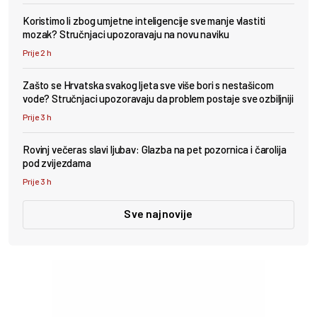
Koristimo li zbog umjetne inteligencije sve manje vlastiti
mozak? Stručnjaci upozoravaju na novu naviku
Prije 2 h
Zašto se Hrvatska svakog ljeta sve više bori s nestašicom
vode? Stručnjaci upozoravaju da problem postaje sve ozbiljniji
Prije 3 h
Rovinj večeras slavi ljubav: Glazba na pet pozornica i čarolija
pod zvijezdama
Prije 3 h
Sve najnovije