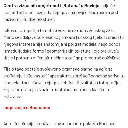
Centra vizualnih umjetnosti „Batana“ u Rovinju
, gdje će
posjetitelji moći razgledati njegov najnoviji ciklus radova pod
nazivom „Fluidne teksture“.
Iako su fotografije tematski vezane uz motiv ženskog akta,
Marić se udaljava od klasičnog prikaza ljudskog tijela. U središtu
njegova interesa nije anatomija ni portret modela, nego odnos
između ljudske forme i geometrijskih tekstura koje prekrivaju
tijelo i potpuno mijenjaju način na koji ga promatrač doživljava.
Tijelo tako postaje svojevrsno organsko platno na koje se
projiciraju linije, rasteri i apstraktni uzorci koji ponekad skrivaju,
a ponekad naglašavaju njegove obrise. Rezultat su fotografije
koje više nalikuju vizualnim instalacijama nego klasičnim
aktovima.
Inspiracija u Bauhausu
Autor inspiraciju pronalazi u avangardnom pokretu Bauhaus,