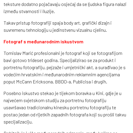
teksture dodatno pojačavaju osjećaj da se ljudska figura nalazi
između stvarnosti i iluzije.
Takav pristup fotografiji spaja body art, grafički dizajn i
suvremenu tehnologiju u jedinstvenu vizualnu cjelinu.
Fotograf s međunarodnim iskustvom
Tomislav Marić profesionalni je fotograf koji se fotografijom
bavi gotovo trideset godina. Specijalizirao se za produkt i
portretnu fotografiju, pejzaže i umjetnički akt, a surađivao je s
vodećim hrvatskim i međunarodnim reklamnim agencijama
poput McCann Ericksona, BBDO-a, Publicisa i drugih.
Posebno iskustvo stekao je tijekom boravka u Kini, gdje je u
najvećem svjetskom studiju za portretnu fotografiju
usavršavao tradicionalnu kinesku portretnu fotografiju te
postao jedan od rijetkih zapadnih fotografa koji su prošli takvu
specijalizaciju.