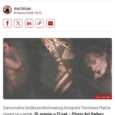
Ana Totman
9 Srpanj 2026
I
18:31
Foto: IstraIN
Samostalna izložba profesionalnog fotografa Tomislava Marića
otvara se u petak,
10. srpnja, u 21 sat
, u
Photo Art Gallery