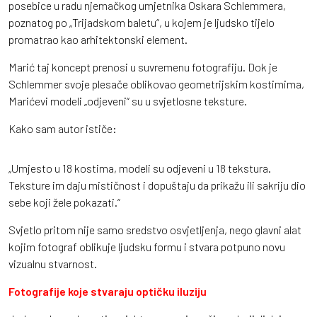
posebice u radu njemačkog umjetnika Oskara Schlemmera,
poznatog po „Trijadskom baletu“, u kojem je ljudsko tijelo
promatrao kao arhitektonski element.
Marić taj koncept prenosi u suvremenu fotografiju. Dok je
Schlemmer svoje plesače oblikovao geometrijskim kostimima,
Marićevi modeli „odjeveni“ su u svjetlosne teksture.
Kako sam autor ističe:
„Umjesto u 18 kostima, modeli su odjeveni u 18 tekstura.
Teksture im daju mističnost i dopuštaju da prikažu ili sakriju dio
sebe koji žele pokazati.“
Svjetlo pritom nije samo sredstvo osvjetljenja, nego glavni alat
kojim fotograf oblikuje ljudsku formu i stvara potpuno novu
vizualnu stvarnost.
Fotografije koje stvaraju optičku iluziju