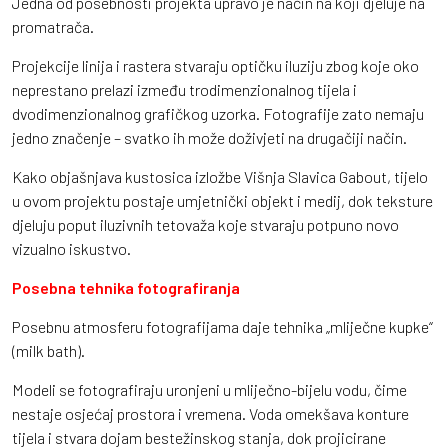
Jedna od posebnosti projekta upravo je način na koji djeluje na
promatrača.
Projekcije linija i rastera stvaraju optičku iluziju zbog koje oko
neprestano prelazi između trodimenzionalnog tijela i
dvodimenzionalnog grafičkog uzorka. Fotografije zato nemaju
jedno značenje – svatko ih može doživjeti na drugačiji način.
Kako objašnjava kustosica izložbe Višnja Slavica Gabout, tijelo
u ovom projektu postaje umjetnički objekt i medij, dok teksture
djeluju poput iluzivnih tetovaža koje stvaraju potpuno novo
vizualno iskustvo.
Posebna tehnika fotografiranja
Posebnu atmosferu fotografijama daje tehnika „mliječne kupke“
(milk bath).
Modeli se fotografiraju uronjeni u mliječno-bijelu vodu, čime
nestaje osjećaj prostora i vremena. Voda omekšava konture
tijela i stvara dojam bestežinskog stanja, dok projicirane