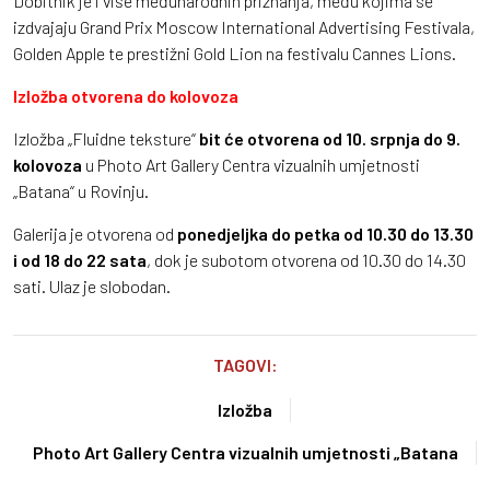
Dobitnik je i više međunarodnih priznanja, među kojima se
izdvajaju Grand Prix Moscow International Advertising Festivala,
Golden Apple te prestižni Gold Lion na festivalu Cannes Lions.
Izložba otvorena do kolovoza
Izložba „Fluidne teksture“
bit će otvorena od 10. srpnja do 9.
kolovoza
u Photo Art Gallery Centra vizualnih umjetnosti
„Batana“ u Rovinju.
Galerija je otvorena od
ponedjeljka do petka od 10.30 do 13.30
i od 18 do 22 sata
, dok je subotom otvorena od 10.30 do 14.30
sati. Ulaz je slobodan.
TAGOVI:
Izložba
Photo Art Gallery Centra vizualnih umjetnosti „Batana