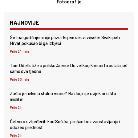
Fotografije
NAJNOVIJE
Šef na godišnjem nije prizor kojem se svi vesele: Svaki peti
Hrvat pokušao bi ga izbjeći
Prije 24 min
Tom Odell stiže u pulsku Arenu: Do velikog koncerta ostala još
samo dva tjedna
Prije 53 min
Zašto je nekima stalno vruće? Razlog nije uvijek ono što
mislite!
Prije 2 h
Četvero ozlijeđenih kod Sošića, prošao bez zaustavljanja i
oduzeo prednost
Prije 2 h