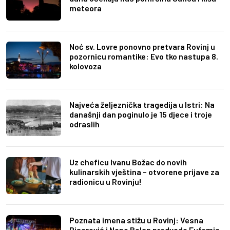
meteora
Noć sv. Lovre ponovno pretvara Rovinj u
pozornicu romantike: Evo tko nastupa 8.
kolovoza
Najveća željeznička tragedija u Istri: Na
današnji dan poginulo je 15 djece i troje
odraslih
Uz cheficu Ivanu Božac do novih
kulinarskih vještina – otvorene prijave za
radionicu u Rovinju!
Poznata imena stižu u Rovinj: Vesna
Pisarović i Neno Belan predvode Eufemia