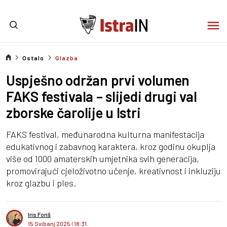
Ostalo
Glazba
Uspješno održan prvi volumen
FAKS festivala – slijedi drugi val
zborske čarolije u Istri
FAKS festival, međunarodna kulturna manifestacija
edukativnog i zabavnog karaktera, kroz godinu okuplja
više od 1000 amaterskih umjetnika svih generacija,
promovirajući cjeloživotno učenje, kreativnost i inkluziju
kroz glazbu i ples.
Iris Foriš
15 Svibanj 2025
I
18:31