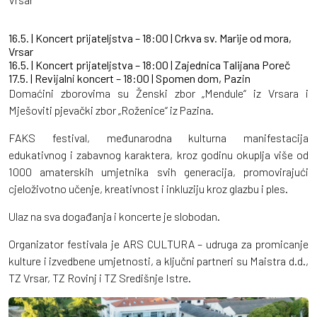
16.5. | Koncert prijateljstva – 18:00 | Crkva sv. Marije od mora,
Vrsar
16.5. | Koncert prijateljstva – 18:00 | Zajednica Talijana Poreč
17.5. | Revijalni koncert – 18:00 | Spomen dom, Pazin
Domaćini zborovima su Ženski zbor „Mendule“ iz Vrsara i
Mješoviti pjevački zbor „Roženice“ iz Pazina.
FAKS festival, međunarodna kulturna manifestacija
edukativnog i zabavnog karaktera, kroz godinu okuplja više od
1000 amaterskih umjetnika svih generacija, promovirajući
cjeloživotno učenje, kreativnost i inkluziju kroz glazbu i ples.
Ulaz na sva događanja i koncerte je slobodan.
Organizator festivala je ARS CULTURA – udruga za promicanje
kulture i izvedbene umjetnosti, a ključni partneri su Maistra d.d.,
TZ Vrsar, TZ Rovinj i TZ Središnje Istre.