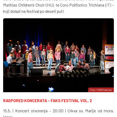
Mathias Children’s Choir (HU), te Coro Polifonico Trichiana (IT) –
koji dolazi na festival po deseti put!
Foto: FAKS festival
RASPORED KONCERATA – FAKS FESTIVAL VOL. 2
15.5. | Koncert otvorenja – 20:00 | Crkva sv. Marije od mora,
Vrsar