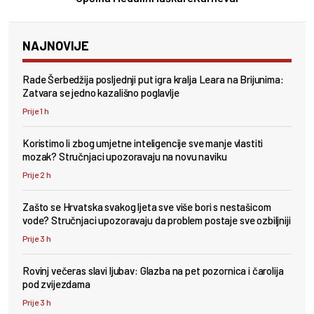
NAJNOVIJE
Rade Šerbedžija posljednji put igra kralja Leara na Brijunima:
Zatvara se jedno kazališno poglavlje
Prije 1 h
Koristimo li zbog umjetne inteligencije sve manje vlastiti
mozak? Stručnjaci upozoravaju na novu naviku
Prije 2 h
Zašto se Hrvatska svakog ljeta sve više bori s nestašicom
vode? Stručnjaci upozoravaju da problem postaje sve ozbiljniji
Prije 3 h
Rovinj večeras slavi ljubav: Glazba na pet pozornica i čarolija
pod zvijezdama
Prije 3 h