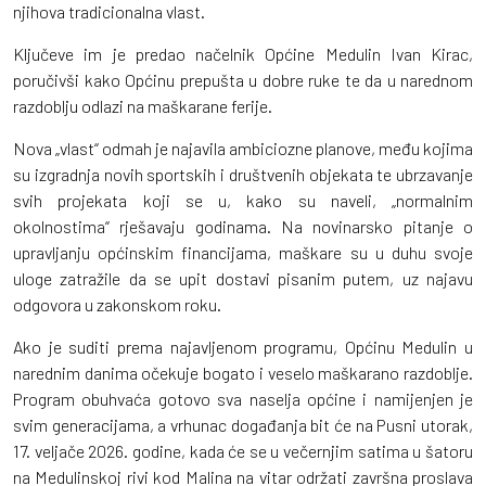
njihova tradicionalna vlast.
Ključeve im je predao načelnik Općine Medulin Ivan Kirac,
poručivši kako Općinu prepušta u dobre ruke te da u narednom
razdoblju odlazi na maškarane ferije.
Nova „vlast“ odmah je najavila ambiciozne planove, među kojima
su izgradnja novih sportskih i društvenih objekata te ubrzavanje
svih projekata koji se u, kako su naveli, „normalnim
okolnostima“ rješavaju godinama. Na novinarsko pitanje o
upravljanju općinskim financijama, maškare su u duhu svoje
uloge zatražile da se upit dostavi pisanim putem, uz najavu
odgovora u zakonskom roku.
Ako je suditi prema najavljenom programu, Općinu Medulin u
narednim danima očekuje bogato i veselo maškarano razdoblje.
Program obuhvaća gotovo sva naselja općine i namijenjen je
svim generacijama, a vrhunac događanja bit će na Pusni utorak,
17. veljače 2026. godine, kada će se u večernjim satima u šatoru
na Medulinskoj rivi kod Malina na vitar održati završna proslava