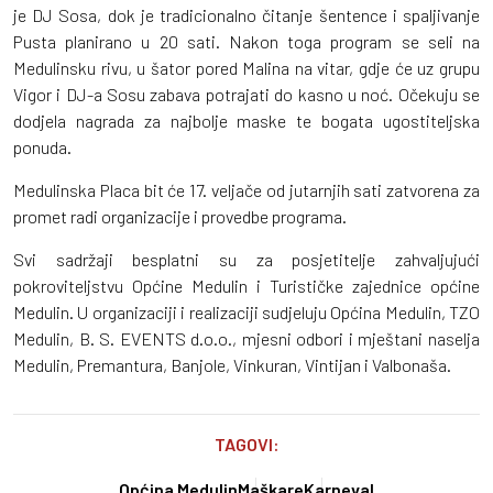
je DJ Sosa, dok je tradicionalno čitanje šentence i spaljivanje
Pusta planirano u 20 sati. Nakon toga program se seli na
Medulinsku rivu, u šator pored Malina na vitar, gdje će uz grupu
Vigor i DJ-a Sosu zabava potrajati do kasno u noć. Očekuju se
dodjela nagrada za najbolje maske te bogata ugostiteljska
ponuda.
Medulinska Placa bit će 17. veljače od jutarnjih sati zatvorena za
promet radi organizacije i provedbe programa.
Svi sadržaji besplatni su za posjetitelje zahvaljujući
pokroviteljstvu Općine Medulin i Turističke zajednice općine
Medulin. U organizaciji i realizaciji sudjeluju Općina Medulin, TZO
Medulin, B. S. EVENTS d.o.o., mjesni odbori i mještani naselja
Medulin, Premantura, Banjole, Vinkuran, Vintijan i Valbonaša.
TAGOVI:
Općina Medulin
Maškare
Karneval