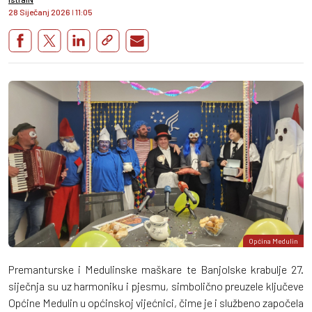
28 Siječanj 2026
I
11:05
Općina Medulin
Premanturske i Medulinske maškare te Banjolske krabulje 27.
siječnja su uz harmoniku i pjesmu, simbolično preuzele ključeve
Općine Medulin u općinskoj vijećnici, čime je i službeno započela