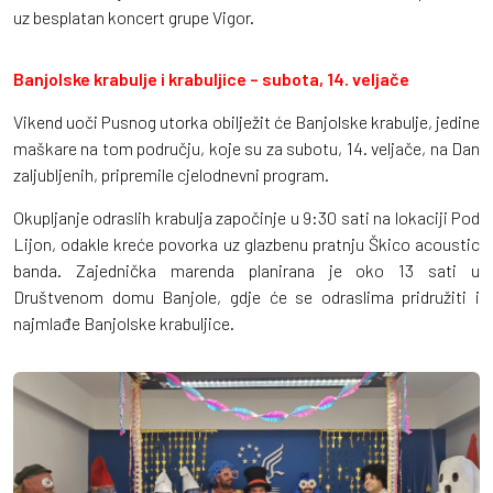
uz besplatan koncert grupe Vigor.
Banjolske krabulje i krabuljice – subota, 14. veljače
Vikend uoči Pusnog utorka obilježit će Banjolske krabulje, jedine
maškare na tom području, koje su za subotu, 14. veljače, na Dan
zaljubljenih, pripremile cjelodnevni program.
Okupljanje odraslih krabulja započinje u 9:30 sati na lokaciji Pod
Lijon, odakle kreće povorka uz glazbenu pratnju Škico acoustic
banda. Zajednička marenda planirana je oko 13 sati u
Društvenom domu Banjole, gdje će se odraslima pridružiti i
najmlađe Banjolske krabuljice.