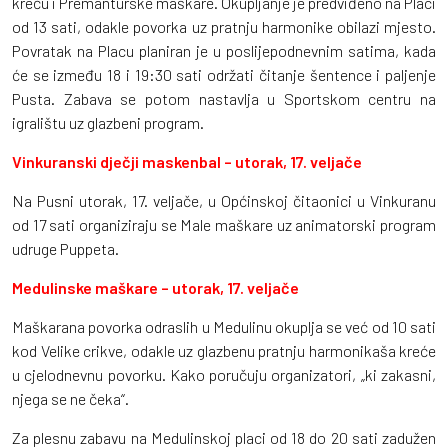
kreću i Premanturske maškare. Okupljanje je predviđeno na Placi
od 13 sati, odakle povorka uz pratnju harmonike obilazi mjesto.
Povratak na Placu planiran je u poslijepodnevnim satima, kada
će se između 18 i 19:30 sati održati čitanje šentence i paljenje
Pusta. Zabava se potom nastavlja u Sportskom centru na
igralištu uz glazbeni program.
Vinkuranski dječji maskenbal – utorak, 17. veljače
Na Pusni utorak, 17. veljače, u Općinskoj čitaonici u Vinkuranu
od 17 sati organiziraju se Male maškare uz animatorski program
udruge Puppeta.
Medulinske maškare – utorak, 17. veljače
Maškarana povorka odraslih u Medulinu okuplja se već od 10 sati
kod Velike crikve, odakle uz glazbenu pratnju harmonikaša kreće
u cjelodnevnu povorku. Kako poručuju organizatori, „ki zakasni,
njega se ne čeka“.
Za plesnu zabavu na Medulinskoj placi od 18 do 20 sati zadužen