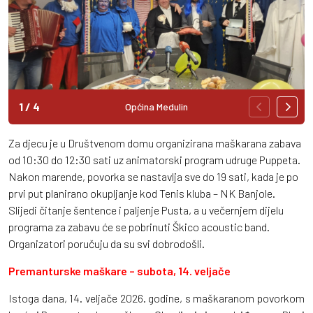
1
/
4
Općina Medulin
Za djecu je u Društvenom domu organizirana maškarana zabava
od 10:30 do 12:30 sati uz animatorski program udruge Puppeta.
Nakon marende, povorka se nastavlja sve do 19 sati, kada je po
prvi put planirano okupljanje kod Tenis kluba – NK Banjole.
Slijedi čitanje šentence i paljenje Pusta, a u večernjem dijelu
programa za zabavu će se pobrinuti Škico acoustic band.
Organizatori poručuju da su svi dobrodošli.
Premanturske maškare – subota, 14. veljače
Istoga dana, 14. veljače 2026. godine, s maškaranom povorkom