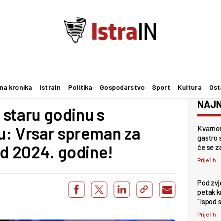
na kronika
IstraIn
Politika
Gospodarstvo
Sport
Kultura
Ost
NAJN
e staru godinu s
u: Vrsar spreman za
Kvarner
gastro s
od 2024. godine!
će se z
Prije 1 h
Pod zv
petak k
"Ispod 
Prije 1 h