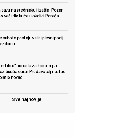
a tavu na štednjaku i izašla: Požar
o veći dio kuće u okolici Poreča
 subote postaju veliki plesni podij
ijezdama
predobru" ponudu za kamion pa
ez tisuća eura: Prodavatelj nestao
uplatio novac
Sve najnovije