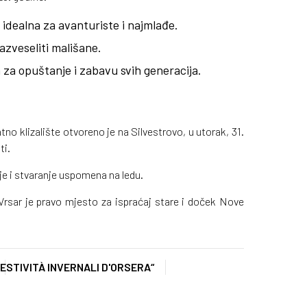
 idealna za avanturiste i najmlađe.
razveseliti mališane.
za opuštanje i zabavu svih generacija.
tno klizalište otvoreno je na Silvestrovo, u utorak, 31.
ti.
anje i stvaranje uspomena na ledu.
Vrsar je pravo mjesto za ispraćaj stare i doček Nove
ESTIVITÀ INVERNALI D'ORSERA“