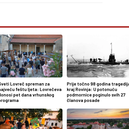
Sveti Lovreč spreman za
Prije točno 98 godina tragedij
najveću feštu ljeta: Lovrečeva
kraj Rovinja: U potonuću
donosi pet dana vrhunskog
podmornice poginulo svih 27
programa
članova posade