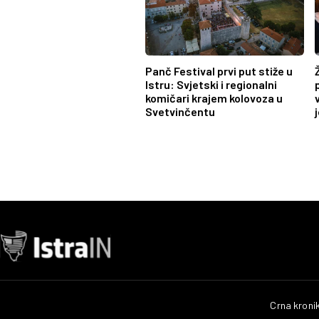
Panč Festival prvi put stiže u
Istru: Svjetski i regionalni
komičari krajem kolovoza u
Svetvinčentu
Crna kroni