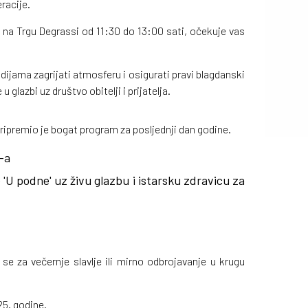
racije.
e, na Trgu Degrassi od 11:30 do 13:00 sati, očekuje vas
jama zagrijati atmosferu i osigurati pravi blagdanski
u glazbi uz društvo obitelji i prijatelja.
ripremio je bogat program za posljednji dan godine.
-a
'U podne' uz živu glazbu i istarsku zdravicu za
 se za večernje slavlje ili mirno odbrojavanje u krugu
25. godine.