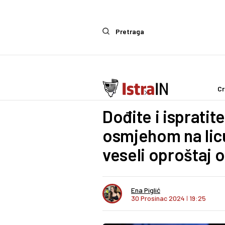
Pretraga
Cr
Ostalo
Life & Style
Dođite i ispratit
osmjehom na lic
veseli oproštaj 
Ena Piglić
30 Prosinac 2024
I
19:25