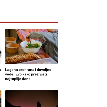
a
Lagana prehrana i dovoljno
vode: Evo kako preživjeti
najtoplije dane