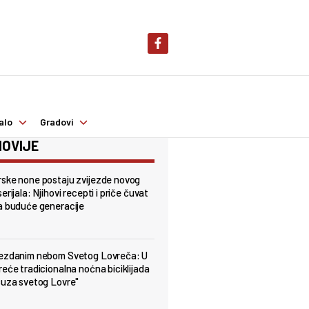
alo
Gradovi
OVIJE
ske none postaju zvijezde novog
erijala: Njihovi recepti i priče čuvat
a buduće generacije
jezdanim nebom Svetog Lovreča: U
reće tradicionalna noćna biciklijada
suza svetog Lovre"