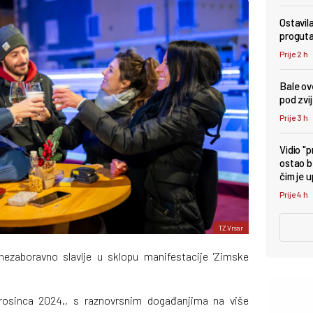
Ostavil
proguta
Prije 2 h
Bale ove
pod zv
Prije 3 h
Vidio "
ostao b
čim je 
Prije 4 h
TZ Vrsar
nezaboravno slavlje u sklopu manifestacije 'Zimske
prosinca 2024., s raznovrsnim događanjima na više