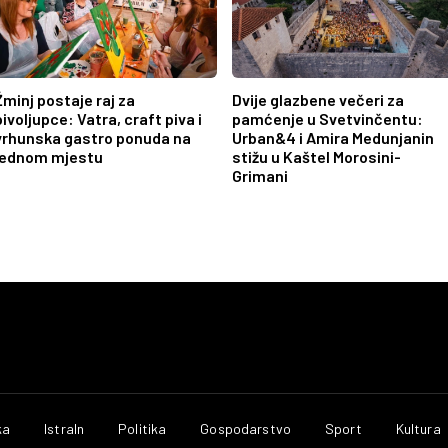
Žminj postaje raj za
Dvije glazbene večeri za
pivoljupce: Vatra, craft piva i
pamćenje u Svetvinčentu:
vrhunska gastro ponuda na
Urban&4 i Amira Medunjanin
jednom mjestu
stižu u Kaštel Morosini-
Grimani
ka
IstraIn
Politika
Gospodarstvo
Sport
Kultura