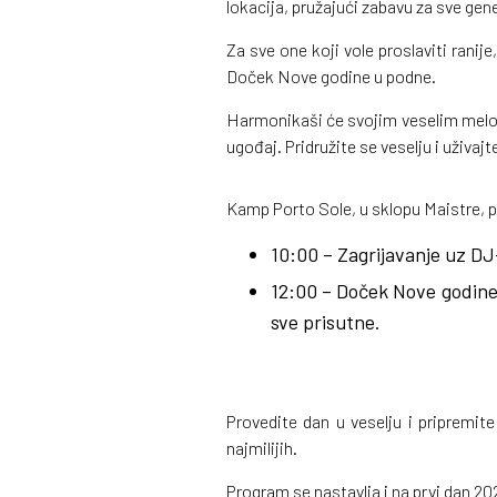
lokacija, pružajući zabavu za sve gene
Za sve one koji vole proslaviti ranij
Doček Nove godine u podne.
Harmonikaši će svojim veselim melodi
ugođaj. Pridružite se veselju i uživajte 
Kamp Porto Sole, u sklopu Maistre, p
10:00 – Zagrijavanje uz DJ
12:00 – Doček Nove godine 
sve prisutne.
Provedite dan u veselju i pripremite
najmilijih.
Program se nastavlja i na prvi dan 20