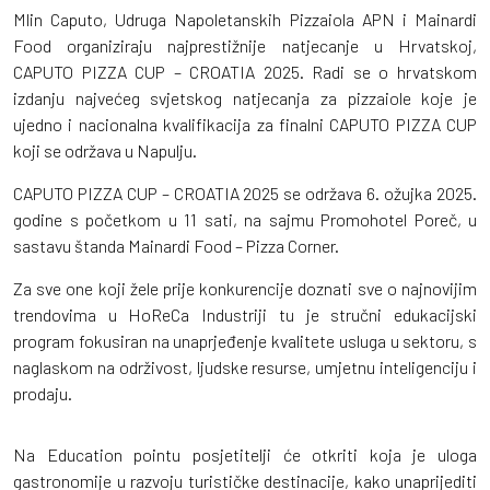
Mlin Caputo, Udruga Napoletanskih Pizzaiola APN i Mainardi
Food organiziraju najprestižnije natjecanje u Hrvatskoj,
CAPUTO PIZZA CUP – CROATIA 2025. Radi se o hrvatskom
izdanju najvećeg svjetskog natjecanja za pizzaiole koje je
ujedno i nacionalna kvalifikacija za finalni CAPUTO PIZZA CUP
koji se održava u Napulju.
CAPUTO PIZZA CUP – CROATIA 2025 se održava 6. ožujka 2025.
godine s početkom u 11 sati, na sajmu Promohotel Poreč, u
sastavu štanda Mainardi Food – Pizza Corner.
Za sve one koji žele prije konkurencije doznati sve o najnovijim
trendovima u HoReCa Industriji tu je stručni edukacijski
program fokusiran na unaprjeđenje kvalitete usluga u sektoru, s
naglaskom na održivost, ljudske resurse, umjetnu inteligenciju i
prodaju.
Na Education pointu posjetitelji će otkriti koja je uloga
gastronomije u razvoju turističke destinacije, kako unaprijediti