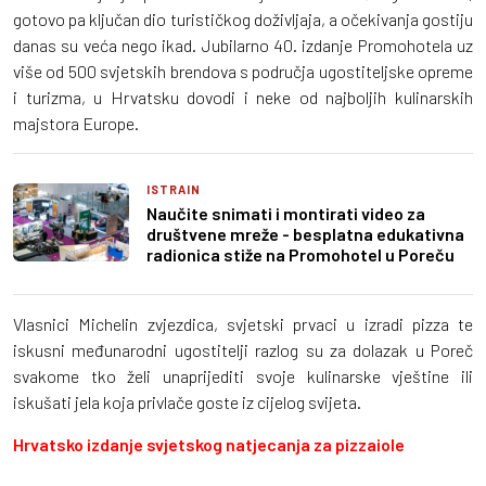
gotovo pa ključan dio turističkog doživljaja, a očekivanja gostiju
danas su veća nego ikad. Jubilarno 40. izdanje Promohotela uz
više od 500 svjetskih brendova s područja ugostiteljske opreme
i turizma, u Hrvatsku dovodi i neke od najboljih kulinarskih
majstora Europe.
ISTRAIN
Naučite snimati i montirati video za
društvene mreže - besplatna edukativna
radionica stiže na Promohotel u Poreču
Vlasnici Michelin zvjezdica, svjetski prvaci u izradi pizza te
iskusni međunarodni ugostitelji razlog su za dolazak u Poreč
svakome tko želi unaprijediti svoje kulinarske vještine ili
iskušati jela koja privlače goste iz cijelog svijeta.
Hrvatsko izdanje svjetskog natjecanja za pizzaiole