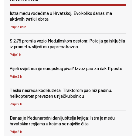
Istra među vodećima u Hrvatskoj: Evo koliko danas ima
aktivnih tvrtki i obrta
Prije 3 min
S 2,75 promila vozio Medulinskom cestom: Policija ga isključila
iz prometa, slijedi mu paprena kazna
Prije 1 h
Pije li svijet manje europskog piva? Izvoz pao za čak 11 posto
Prije 2 h
Teška nesreća kod Buzeta: Traktorom pao niz padinu,
helikopterom prevezen u riječku bolnicu
Prije 2 h
Danas je Međunarodni dan ljubitelja knjiga: Istra je među
hrvatskim regijama u kojima se najviše čita
Prije 2 h