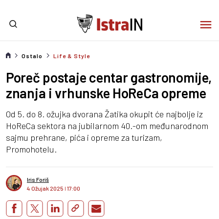
Ostalo
Life & Style
Poreč postaje centar gastronomije,
znanja i vrhunske HoReCa opreme
Od 5. do 8. ožujka dvorana Žatika okupit će najbolje iz
HoReCa sektora na jubilarnom 40.-om međunarodnom
sajmu prehrane, pića i opreme za turizam,
Promohotelu.
Iris Foriš
4 Ožujak 2025
I
17:00