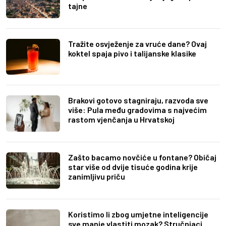
tajne
Tražite osvježenje za vruće dane? Ovaj
koktel spaja pivo i talijanske klasike
Brakovi gotovo stagniraju, razvoda sve
više: Pula među gradovima s najvećim
rastom vjenčanja u Hrvatskoj
Zašto bacamo novčiće u fontane? Običaj
star više od dvije tisuće godina krije
zanimljivu priču
Koristimo li zbog umjetne inteligencije
sve manje vlastiti mozak? Stručnjaci