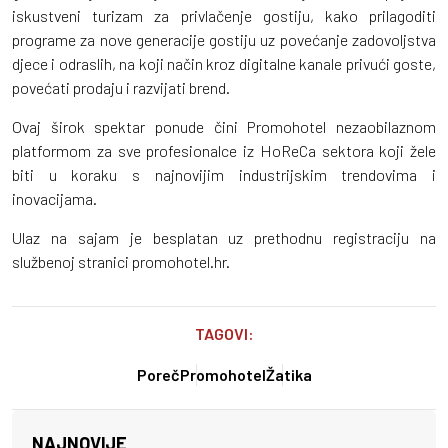
iskustveni turizam za privlačenje gostiju, kako prilagoditi
programe za nove generacije gostiju uz povećanje zadovoljstva
djece i odraslih, na koji način kroz digitalne kanale privući goste,
povećati prodaju i razvijati brend.
Ovaj širok spektar ponude čini Promohotel nezaobilaznom
platformom za sve profesionalce iz HoReCa sektora koji žele
biti u koraku s najnovijim industrijskim trendovima i
inovacijama.
Ulaz na sajam je besplatan uz prethodnu registraciju na
službenoj stranici promohotel.hr.
TAGOVI:
Poreč
Promohotel
Žatika
NAJNOVIJE