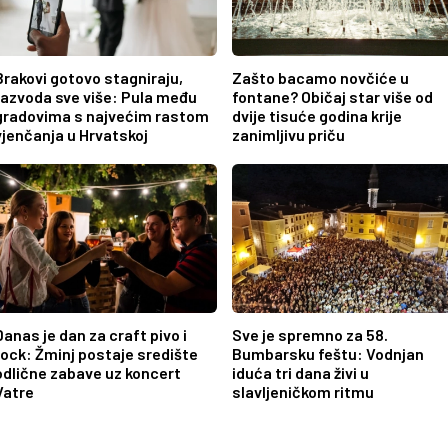
Brakovi gotovo stagniraju,
Zašto bacamo novčiće u
razvoda sve više: Pula među
fontane? Običaj star više od
gradovima s najvećim rastom
dvije tisuće godina krije
vjenčanja u Hrvatskoj
zanimljivu priču
Danas je dan za craft pivo i
Sve je spremno za 58.
rock: Žminj postaje središte
Bumbarsku feštu: Vodnjan
odlične zabave uz koncert
iduća tri dana živi u
Vatre
slavljeničkom ritmu