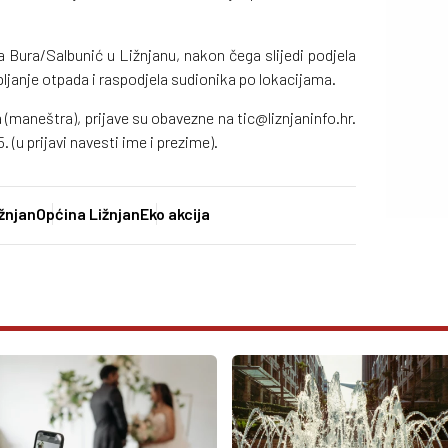
ra Bura/Salbunić u Ližnjanu, nakon čega slijedi podjela
janje otpada i raspodjela sudionika po lokacijama.
(maneštra), prijave su obavezne na tic@liznjaninfo.hr.
 (u prijavi navesti ime i prezime).
žnjan
Općina Ližnjan
Eko akcija