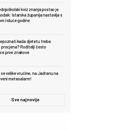
ednjoškolski kviz znanja postao je
odak: Istarska županija nastavlja s
om i iduće godine
epoznati kada djetetu treba
 procjena? Roditelji često
re prve znakove
 se velike vrućine, na Jadranu na
rveni meteoalarm!
Sve najnovije