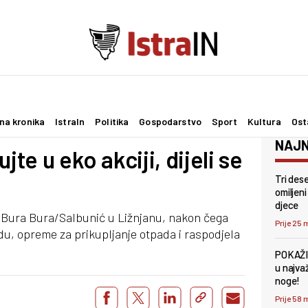
na kronika
IstraIn
Politika
Gospodarstvo
Sport
Kultura
Ost
NAJN
jte u eko akciji, dijeli se
Tri des
omiljeni
djece
ži Bura Bura/Salbunić u Ližnjanu, nakon čega
Prije 25 
du, opreme za prikupljanje otpada i raspodjela
POKAŽI
u najva
noge!
Prije 58 