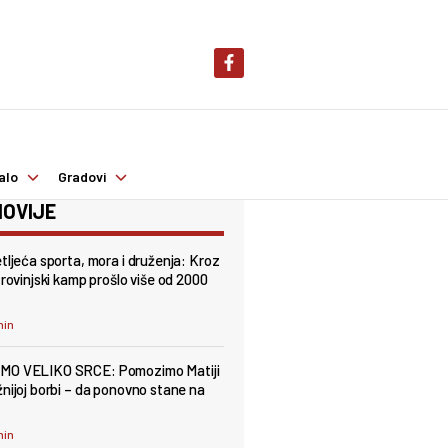
alo
Gradovi
OVIJE
etljeća sporta, mora i druženja: Kroz
 rovinjski kamp prošlo više od 2000
min
MO VELIKO SRCE: Pomozimo Matiji
žnijoj borbi – da ponovno stane na
min