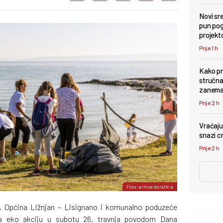
Novi sr
pun pog
projekt
Prije 1 h
Kako pr
stručna
zanema
Prije 2 h
Vraćaju
snazi c
Prije 2 h
Foto: arhiva IstraIN-a
n, Općina Ližnjan – Lisignano i komunalno poduzeće
na eko akciju u subotu 26. travnja povodom Dana