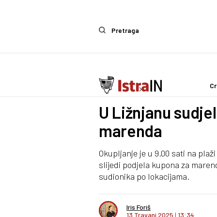
Pretraga
Cr
Ostalo
Life & Style
U Ližnjanu sudjelu
marenda
Okupljanje je u 9.00 sati na pla
slijedi podjela kupona za maren
sudionika po lokacijama.
Iris Foriš
13 Travanj 2025
I
13:34