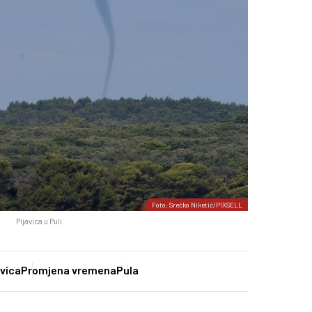
Foto: Srećko Niketić/PIXSELL
Pijavica u Puli
avica
Promjena vremena
Pula