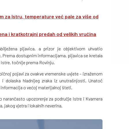
rm za Istru, temperature već pale za više od
na i kratkotrajni predah od velikih vrućina
bilježena pijavica, a prizor je objektivom uhvatio
ć. Prema dostupnim informacijama, pijavica se kretala
Istre, točnije prema Rovinju.
ipičnoj pojavi za ovakve vremenske uvjete – izraženom
i dolaska hladnijeg zraka iz unutrašnjosti. Unatoč
nformacija o većoj materijalnoj šteti.
 narančasto upozorenje za područje Istre i Kvarnera
 jakog vjetra i lokalnih neverina.