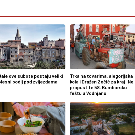
Bale ove subote postaju veliki
Trka na tovarima, alegorijska
plesni podij pod zvijezdama
kola i Dražen Zečić za kraj: Ne
propustite 58. Bumbarsku
feštu u Vodnjanu!