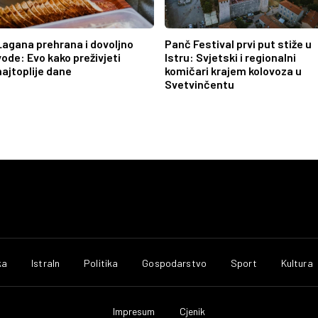
Lagana prehrana i dovoljno
Panč Festival prvi put stiže u
vode: Evo kako preživjeti
Istru: Svjetski i regionalni
najtoplije dane
komičari krajem kolovoza u
Svetvinčentu
ka
IstraIn
Politika
Gospodarstvo
Sport
Kultura
Impresum
Cjenik