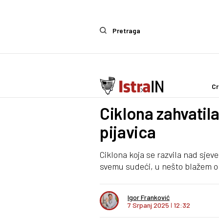
Pretraga
Cr
Ostalo
Life & Style
Ciklona zahvatila 
pijavica
Ciklona koja se razvila nad sjev
svemu sudeći, u nešto blažem o
Igor Franković
7 Srpanj 2025
I
12:32