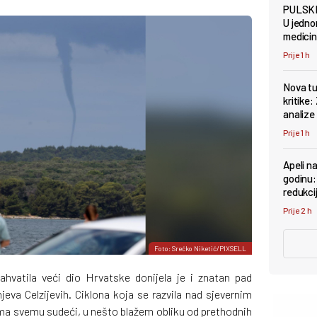
PULSKI
U jedno
medicins
Prije 1 h
Nova tu
kritike:
analize
Prije 1 h
Apeli na
godinu: 
redukci
Prije 2 h
Foto: Srećko Niketić/PIXSELL
hvatila veći dio Hrvatske donijela je i znatan pad
eva Celzijevih. Ciklona koja se razvila nad sjevernim
rema svemu sudeći, u nešto blažem obliku od prethodnih