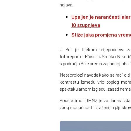
najava.
Upaljen je narančasti ala
10 stupnjeva
Stiže jaka promjena vreme
U Puli je tijekom prijepodneva za
fotoreporter Pixsella, Srećko Niketi
s područja Pule prema zapadnoj obali 
Meteorolozi navode kako se radi o t
kontrastu između vrlo toplog mora 
spektakularnom izgledu, zasad nema i
Podsjetimo, DHMZ je za danas izdao
zbog mogućnosti izraženijih pljuskova,