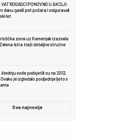
 VATROGASCI PONOVNO U AKCIJI:
m danu gasili pet požara i osiguravali
ki let
ristička zona uz Kamenjak izazvala
 Zelena Istra traži detaljne stručne
 štednju vode podsjetili su na 2012.
Ovako je izgledalo posljednje ljeto s
jama
Sve najnovije