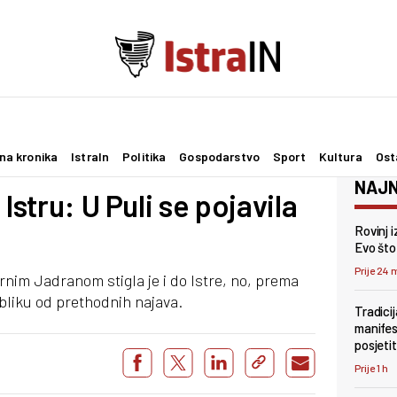
na kronika
IstraIn
Politika
Gospodarstvo
Sport
Kultura
Ost
NAJN
Istru: U Puli se pojavila
Rovinj 
Evo što 
Prije 24 
ernim Jadranom stigla je i do Istre, no, prema
bliku od prethodnih najava.
Tradicij
manifes
posjetit
Prije 1 h