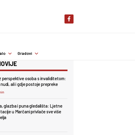
alo
Gradovi
OVIJE
iz perspektive osoba s invaliditetom:
nudi, ali i gdje postoje prepreke
min
a, glazba i puna gledališta: Ljetne
tacije u Marčani privlače sve više
elja