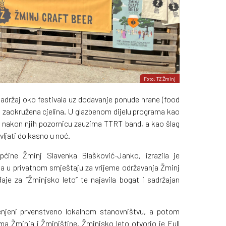
Foto: TZ Žminj
sadržaj oko festivala uz dodavanje ponude hrane (food
la zaokružena cjelina. U glazbenom dijelu programa kao
 nakon njih pozornicu zauzima TTRT band, a kao šlag
avljati do kasno u noć.
Općine Žminj Slavenka Blašković-Janko, izrazila je
ga u privatnom smještaju za vrijeme održavanja Žminj
đaje za “Žminjsko leto” te najavila bogat i sadržajan
enjeni prvenstveno lokalnom stanovništvu, a potom
ma Žminja i Žminjštine. Žminjsko leto otvorio je Full