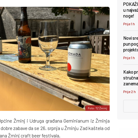
POKAŽI
u najva
noge!
Prije 1 h
Novi sr
pun pog
projekt
Prije 1 h
Kako pr
stručna
zanema
Prije 2 h
Foto: TZ Žminj
 Općine Žminj i Udruga građana Geminianum iz Žminja
 i dobre zabave da se 26. srpnja u Žminju Zad kaštela od
ana Žminj craft beer festivala.