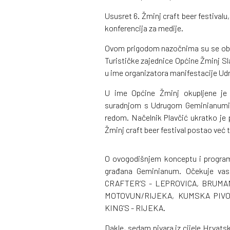
Ususret 6. Žminj craft beer festivalu
konferencija za medije.
Ovom prigodom nazočnima su se obrat
Turističke zajednice Općine Žminj Sl
u ime organizatora manifestacije U
U ime Općine Žminj okupljene je p
suradnjom s Udrugom Geminianumi 
redom. Načelnik Plavčić ukratko je p
Žminj craft beer festival postao već 
O ovogodišnjem konceptu i programu
građana Geminianum. Očekuje vas 
CRAFTER’S - LEPROVICA, BRUMAN
MOTOVUN/RIJEKA, KUMSKA PIVO
KING’S - RIJEKA.
Dakle, sedam pivara iz cijele Hrvatsk