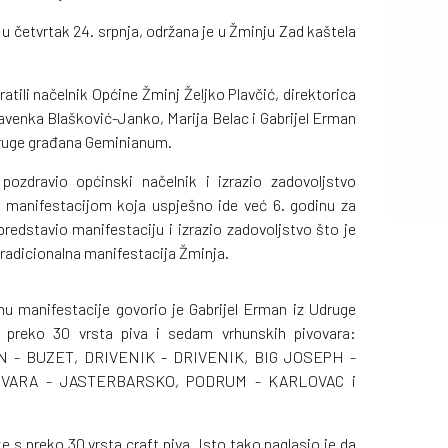
, u četvrtak 24. srpnja, održana je u Žminju Zad kaštela
ili načelnik Općine Žminj Željko Plavčić, direktorica
avenka Blašković-Janko, Marija Belac i Gabrijel Erman
druge građana Geminianum.
ozdravio općinski načelnik i izrazio zadovoljstvo
manifestacijom koja uspješno ide već 6. godinu za
redstavio manifestaciju i izrazio zadovoljstvo što je
tradicionalna manifestacija Žminja.
 manifestacije govorio je Gabrijel Erman iz Udruge
preko 30 vrsta piva i sedam vrhunskih pivovara:
 - BUZET, DRIVENIK - DRIVENIK, BIG JOSEPH -
VARA - JASTERBARSKO, PODRUM - KARLOVAC i
e s preko 30 vrsta craft piva. Isto tako naglasio je da