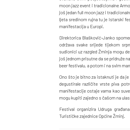
moon jazz event i tradicionalne Armon
još jedan full moon jazz i tradiciona
ljeta sredinom rujna tu je Istarski f
manifestacija u Europi.
Direktorica Blašković-Janko spomenul
održava svake srijede tijekom srpn
sudionici uz razgled Žminja mogu deg
još jednom prisutne da se pridruže na
beer festivalu, a potom i na svim ma
Ono što je bitno za istaknuti je da j
degustirale različite vrste piva po
manifestacije ostaje vama kao suven
mogu kupiti zajedno s čašom na ula
Festival organizira Udruga građa
Turističke zajednice Općine Žminj.