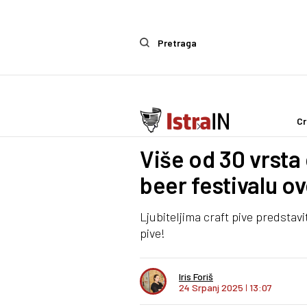
Pretraga
Cr
Ostalo
Life & Style
Više od 30 vrsta 
beer festivalu o
Ljubiteljima craft pive predstav
pive!
Iris Foriš
24 Srpanj 2025
I
13:07