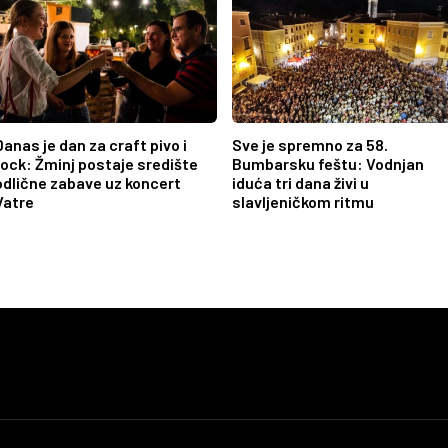
Danas je dan za craft pivo i
Sve je spremno za 58.
rock: Žminj postaje središte
Bumbarsku feštu: Vodnjan
odlične zabave uz koncert
iduća tri dana živi u
Vatre
slavljeničkom ritmu