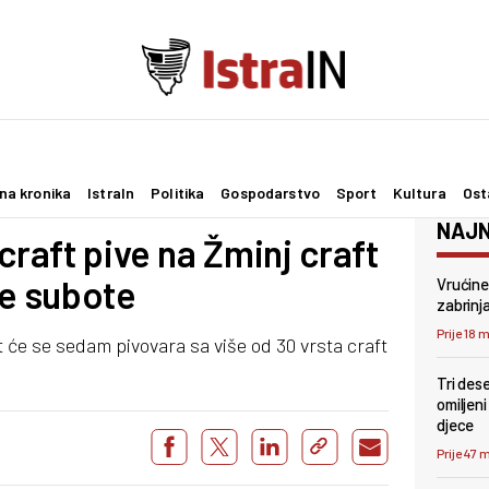
na kronika
IstraIn
Politika
Gospodarstvo
Sport
Kultura
Ost
NAJN
craft pive na Žminj craft
ve subote
Vrućine 
zabrinj
Prije 18 
it će se sedam pivovara sa više od 30 vrsta craft
Tri des
omiljeni
djece
Prije 47 