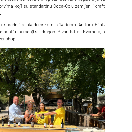
rvima koji su standardnu Coca-Colu zamijenili craft
.
 u suradnji s akademskom slikaricom Anitom Pilat,
dinosti u suradnji s Udrugom Pivari Istre i Kvarnera, s
eer shop...