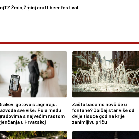
nj
TZ Žminj
Žminj craft beer festival
Brakovi gotovo stagniraju,
Zašto bacamo novčiće u
razvoda sve više: Pula među
fontane? Običaj star više od
gradovima s najvećim rastom
dvije tisuće godina krije
vjenčanja u Hrvatskoj
zanimljivu priču