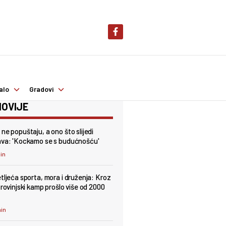
alo
Gradovi
OVIJE
ne popuštaju, a ono što slijedi
ava: 'Kockamo se s budućnošću'
min
etljeća sporta, mora i druženja: Kroz
 rovinjski kamp prošlo više od 2000
min