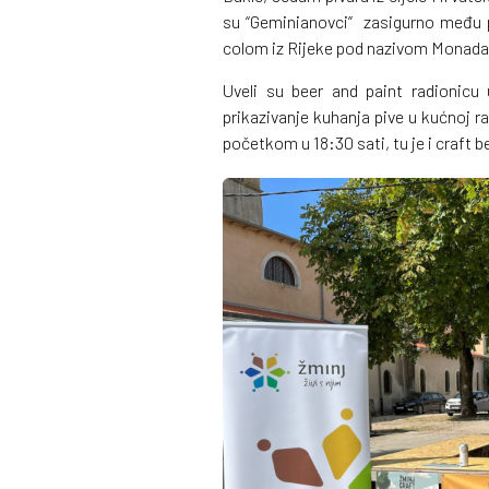
su “Geminianovci” zasigurno među p
colom iz Rijeke pod nazivom Monada
Uveli su beer and paint radionicu
prikazivanje kuhanja pive u kućnoj ra
početkom u 18:30 sati, tu je i craft b