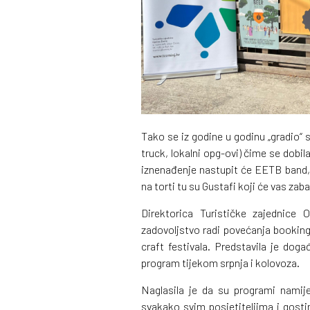
Tako se iz godine u godinu „gradio“ 
truck, lokalni opg-ovi) čime se dobi
iznenađenje nastupit će EETB band,
na torti tu su Gustafi koji će vas zab
Direktorica Turističke zajednice 
zadovoljstvo radi povećanja bookin
craft festivala. Predstavila je doga
program tijekom srpnja i kolovoza.
Naglasila je da su programi namij
svakako svim posjetiteljima i gosti