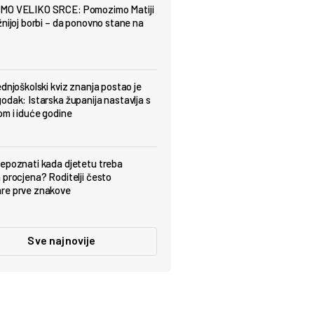
MO VELIKO SRCE: Pomozimo Matiji
žnijoj borbi – da ponovno stane na
ednjoškolski kviz znanja postao je
odak: Istarska županija nastavlja s
om i iduće godine
epoznati kada djetetu treba
 procjena? Roditelji često
re prve znakove
Sve najnovije