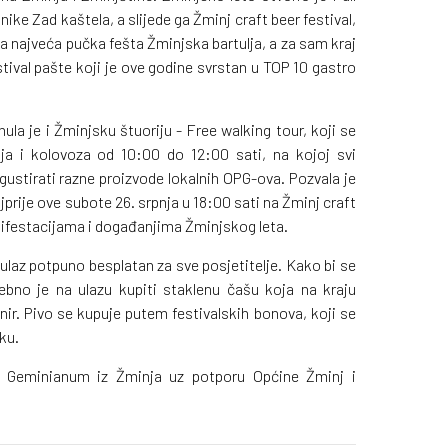
ike Zad kaštela, a slijede ga Žminj craft beer festival,
lna najveća pučka fešta Žminjska bartulja, a za sam kraj
estival pašte koji je ove godine svrstan u TOP 10 gastro
a je i Žminjsku štuoriju - Free walking tour, koji se
ja i kolovoza od 10:00 do 12:00 sati, na kojoj svi
ustirati razne proizvode lokalnih OPG-ova. Pozvala je
jprije ove subote 26. srpnja u 18:00 sati na Žminj craft
nifestacijama i događanjima Žminjskog leta.
e ulaz potpuno besplatan za sve posjetitelje. Kako bi se
trebno je na ulazu kupiti staklenu čašu koja na kraju
ir. Pivo se kupuje putem festivalskih bonova, koji se
sku.
na Geminianum iz Žminja uz potporu Općine Žminj i