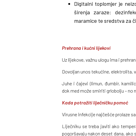
Digitalni toplomjer je nei
širenja zaraze: dezinfe
maramice te sredstva za č
Prehrana i kućni lijekovi
Uz lijekove, važnu ulogu ima i prehran
Dovoljan unos tekućine, elektrolita, 
Juhe i čajevi (limun, đumbir, kamil
dok med može smiriti grlobolju – no 
Kada potražiti liječničku pomoć
Virusne infekcije najčešće prolaze s
Liječniku se treba javiti ako tempera
pogoršavaju nakon deset dana, ako se 