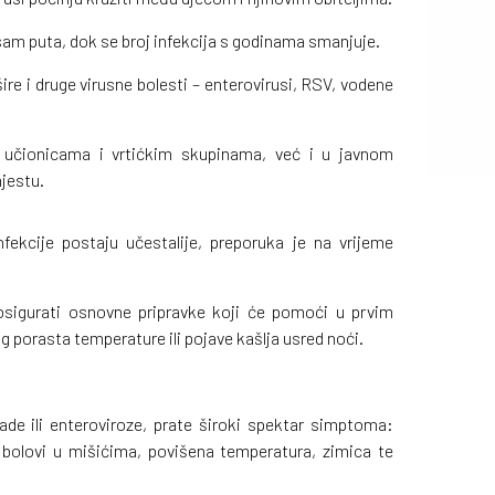
sam puta, dok se broj infekcija s godinama smanjuje.
re i druge virusne bolesti – enterovirusi, RSV, vodene
u učionicama i vrtićkim skupinama, već i u javnom
mjestu.
fekcije postaju učestalije, preporuka je na vrijeme
 osigurati osnovne pripravke koji će pomoći u prvim
g porasta temperature ili pojave kašlja usred noći.
lade ili enteroviroze, prate široki spektar simptoma:
a, bolovi u mišićima, povišena temperatura, zimica te