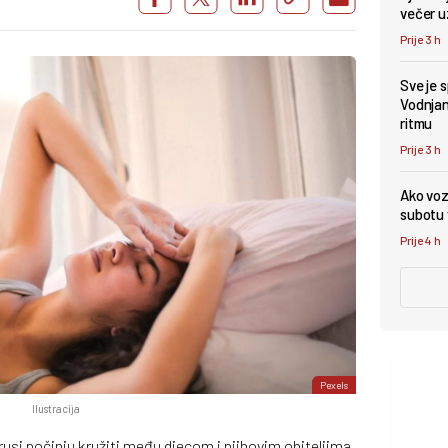
večer u
Prije 3 h
Sve je 
Vodnjan 
ritmu
Prije 3 h
Ako vozi
subotu v
Prije 4 h
Pexels
Ilustracija
irusi počinju kružiti među djecom i njihovim obiteljima.