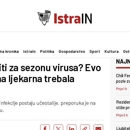
na kronika
IstraIn
Politika
Gospodarstvo
Sport
Kultura
Ost
NAJN
ti za sezonu virusa? Evo
a ljekarna trebala
Chili F
poziv za
Prije 1 h
Reziden
infekcije postaju učestalije, preporuka je na
stiže p
u.
Prije 2 h
Ljubite