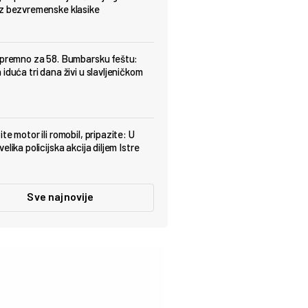
z bezvremenske klasike
spremno za 58. Bumbarsku feštu:
iduća tri dana živi u slavljeničkom
te motor ili romobil, pripazite: U
elika policijska akcija diljem Istre
Sve najnovije