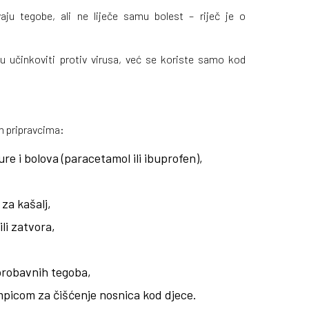
aju tegobe, ali ne liječe samu bolest – riječ je o
isu učinkoviti protiv virusa, već se koriste samo kod
m pripravcima:
re i bolova (paracetamol ili ibuprofen),
 za kašalj,
li zatvora,
probavnih tegoba,
mpicom za čišćenje nosnica kod djece.