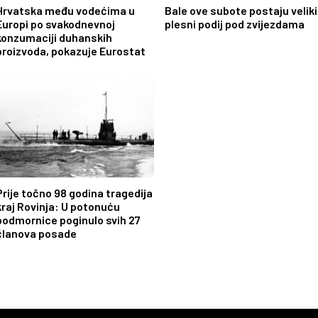
Hrvatska među vodećima u
Bale ove subote postaju veliki
Europi po svakodnevnoj
plesni podij pod zvijezdama
konzumaciji duhanskih
proizvoda, pokazuje Eurostat
Prije točno 98 godina tragedija
kraj Rovinja: U potonuću
podmornice poginulo svih 27
članova posade