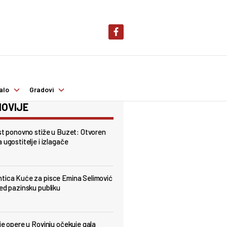
alo
Gradovi
OVIJE
est ponovno stiže u Buzet: Otvoren
 ugostitelje i izlagače
tica Kuće za pisce Emina Selimović
red pazinsku publiku
lje opere u Rovinju očekuje gala