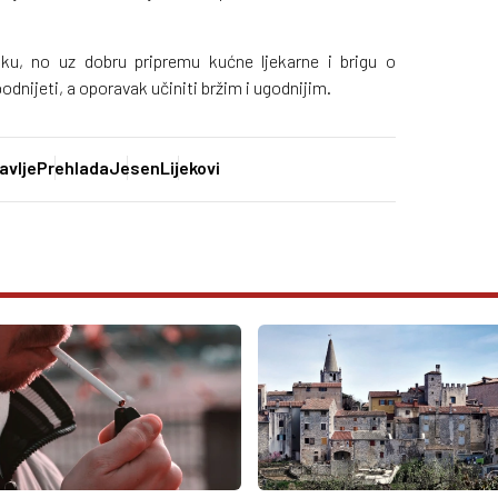
iku, no uz dobru pripremu kućne ljekarne i brigu o
dnijeti, a oporavak učiniti bržim i ugodnijim.
avlje
Prehlada
Jesen
Lijekovi