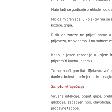
Najmlađi se godišnje prehlade i do o
No osim prehlade, u kolektivima se ši
kozice, gripa.
Rizik od zaraze ne prijeti samo 
prijevozu, trgovinama ili na radnom 
Kako je jesen razdoblje u kojem in
pripremiti kućnu ljekarnu.
To ne znači gomilati lijekove, već
danima bolesti – primjerice kod naglo
Simptomi i liječenje
Virusne infekcije, poput gripe, preh
grlobolja, začepljen nos, glavobolj
probavne tegobe.