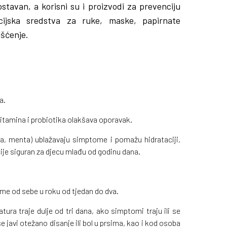
zostavan, a korisni su i proizvodi za prevenciju
kcijska sredstva za ruke, maske, papirnate
išćenje.
a.
vitamina i probiotika olakšava oporavak.
ica, menta) ublažavaju simptome i pomažu hidrataciji,
nije siguran za djecu mlađu od godinu dana.
ame od sebe u roku od tjedan do dva.
tura traje dulje od tri dana, ako simptomi traju ili se
javi otežano disanje ili bol u prsima, kao i kod osoba