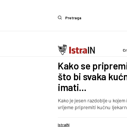
Pretraga
Cr
Ostalo
Life & Style
Kako se pripremi
što bi svaka kućn
imati...
Kako je jesen razdoblje u kojem 
vrijeme pripremiti kućnu ljekarn
IstraIN