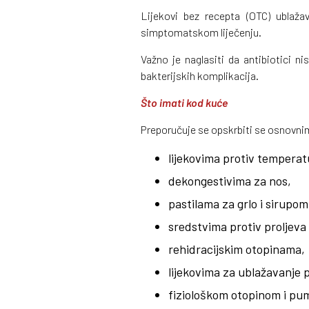
Lijekovi bez recepta (OTC) ublažav
simptomatskom liječenju.
Važno je naglasiti da antibiotici n
bakterijskih komplikacija.
Što imati kod kuće
Preporučuje se opskrbiti se osnovni
lijekovima protiv temperatu
dekongestivima za nos,
pastilama za grlo i sirupom
sredstvima protiv proljeva i
rehidracijskim otopinama,
lijekovima za ublažavanje 
fiziološkom otopinom i pu