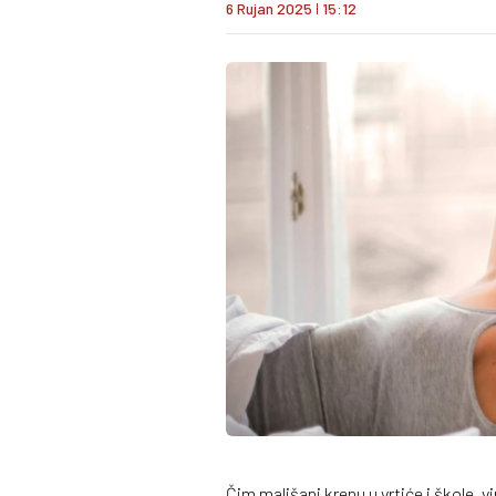
6 Rujan 2025
I
15:12
Čim mališani krenu u vrtiće i škole, v