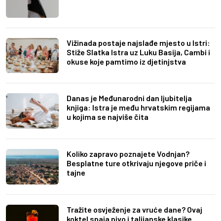
Vižinada postaje najslađe mjesto u Istri:
Stiže Slatka Istra uz Luku Basija, Cambi i
okuse koje pamtimo iz djetinjstva
Danas je Međunarodni dan ljubitelja
knjiga: Istra je među hrvatskim regijama
u kojima se najviše čita
Koliko zapravo poznajete Vodnjan?
Besplatne ture otkrivaju njegove priče i
tajne
Tražite osvježenje za vruće dane? Ovaj
koktel spaja pivo i talijanske klasike