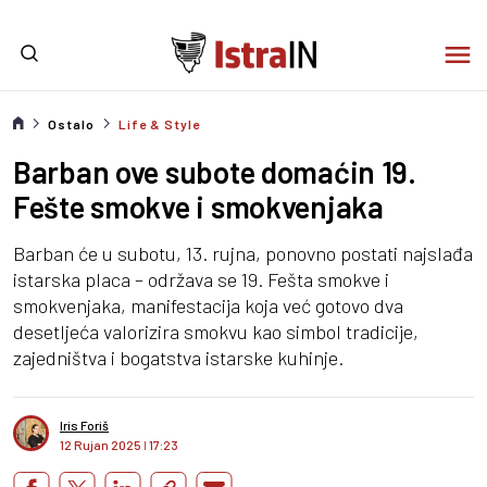
Ostalo
Life & Style
Barban ove subote domaćin 19.
Fešte smokve i smokvenjaka
Barban će u subotu, 13. rujna, ponovno postati najslađa
istarska placa – održava se 19. Fešta smokve i
smokvenjaka, manifestacija koja već gotovo dva
desetljeća valorizira smokvu kao simbol tradicije,
zajedništva i bogatstva istarske kuhinje.
Iris Foriš
12 Rujan 2025
I
17:23