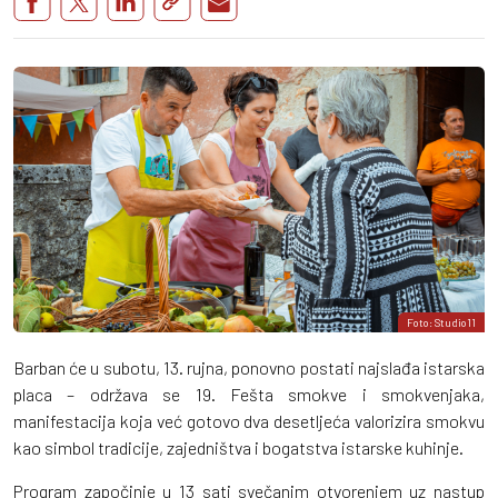
Foto: Studio11
Barban će u subotu, 13. rujna, ponovno postati najslađa istarska
placa – održava se 19. Fešta smokve i smokvenjaka,
manifestacija koja već gotovo dva desetljeća valorizira smokvu
kao simbol tradicije, zajedništva i bogatstva istarske kuhinje.
Program započinje u 13 sati svečanim otvorenjem uz nastup