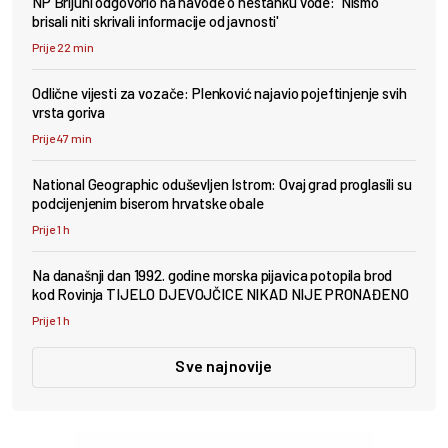
NP Brijuni odgovorio na navode o nestanku vode: 'Nismo
brisali niti skrivali informacije od javnosti'
Prije 22 min
Odlične vijesti za vozače: Plenković najavio pojeftinjenje svih
vrsta goriva
Prije 47 min
National Geographic oduševljen Istrom: Ovaj grad proglasili su
podcijenjenim biserom hrvatske obale
Prije 1 h
Na današnji dan 1992. godine morska pijavica potopila brod
kod Rovinja TIJELO DJEVOJČICE NIKAD NIJE PRONAĐENO
Prije 1 h
Sve najnovije