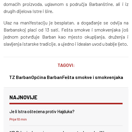
domaćih proizvoda, uglavnom s područja Barbanštine, ali i iz
drugih dijelova Istre i šire.
Ulaz na manifestaciju je besplatan, a događanje se odvija na
Barbanskoj placi od 13 sati. Fešta smokve i smokvenjaka još
jednom potvrđuje Barban kao mjesto okupljanja, druženja i
slavljenja istarske tradicije, a ujedno i idealan uvod u bablje ljeto.
TAGOVI:
TZ Barban
Općina Barban
Fešta smokve i smokvenjaka
NAJNOVIJE
Je li Istra oštećena protiv Hajduka?
Prije 10 min