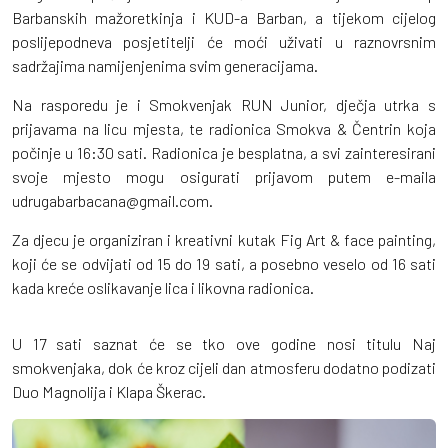
Barbanskih mažoretkinja i KUD-a Barban, a tijekom cijelog
poslijepodneva posjetitelji će moći uživati u raznovrsnim
sadržajima namijenjenima svim generacijama.
Na rasporedu je i Smokvenjak RUN Junior, dječja utrka s
prijavama na licu mjesta, te radionica Smokva & Čentrin koja
počinje u 16:30 sati. Radionica je besplatna, a svi zainteresirani
svoje mjesto mogu osigurati prijavom putem e-maila
udrugabarbacana@gmail.com.
Za djecu je organiziran i kreativni kutak Fig Art & face painting,
koji će se odvijati od 15 do 19 sati, a posebno veselo od 16 sati
kada kreće oslikavanje lica i likovna radionica.
U 17 sati saznat će se tko ove godine nosi titulu Naj
smokvenjaka, dok će kroz cijeli dan atmosferu dodatno podizati
Duo Magnolija i Klapa Škerac.