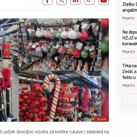
Zlatko 
angažma
Prije 1 h
Ne dopu
HZJZ ob
borava
Prije 2 h
Trka na
Zečić z
feštu u
Prije 3 h
IstraIN
 uvijek dovoljno visoke za kratke rukave i sladoled na