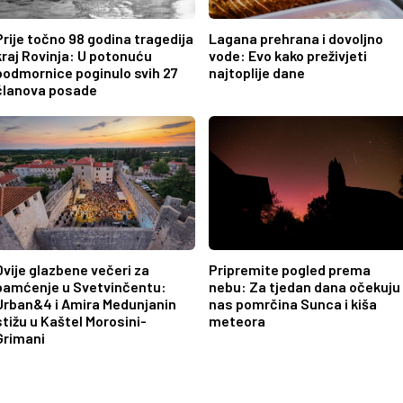
Prije točno 98 godina tragedija
Lagana prehrana i dovoljno
kraj Rovinja: U potonuću
vode: Evo kako preživjeti
podmornice poginulo svih 27
najtoplije dane
članova posade
Dvije glazbene večeri za
Pripremite pogled prema
pamćenje u Svetvinčentu:
nebu: Za tjedan dana očekuju
Urban&4 i Amira Medunjanin
nas pomrčina Sunca i kiša
stižu u Kaštel Morosini-
meteora
Grimani