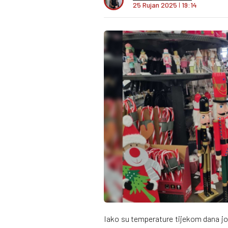
25 Rujan 2025
I
19:14
Iako su temperature tijekom dana još