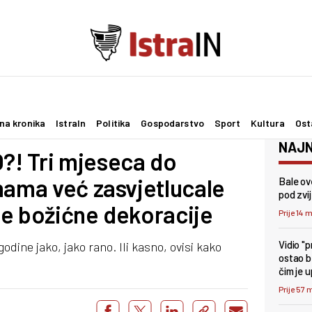
na kronika
IstraIn
Politika
Gospodarstvo
Sport
Kultura
Ost
NAJN
! Tri mjeseca do
nama već zasvjetlucale
Bale ove
pod zv
uge božićne dekoracije
Prije 14 
Vidio "
godine jako, jako rano. Ili kasno, ovisi kako
ostao b
čim je 
Prije 57 