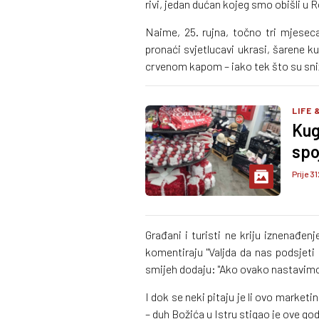
rivi, jedan dućan kojeg smo obišli u R
Naime, 25. rujna, točno tri mjesec
pronaći svjetlucavi ukrasi, šarene ku
crvenom kapom – iako tek što su sni
LIFE 
Kug
spoj
Prije 31
Građani i turisti ne kriju iznenađe
komentiraju "Valjda da nas podsjet
smijeh dodaju: "Ako ovako nastavimo
I dok se neki pitaju je li ovo marketin
– duh Božića u Istru stigao je ove godi