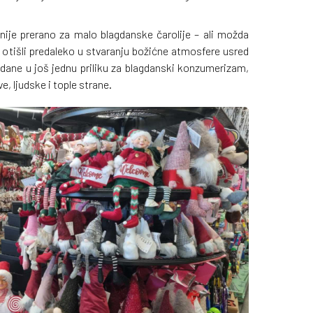
nije prerano za malo blagdanske čarolije – ali možda
i otišli predaleko u stvaranju božićne atmosfere usred
agdane u još jednu priliku za blagdanski konzumerizam,
, ljudske i tople strane.