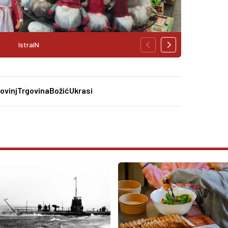
IstraIN
ovinj
Trgovina
Božić
Ukrasi