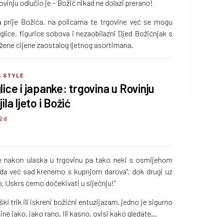
ovinju odlučio je – Božić nikad ne dolazi prerano!
a prije Božića, na policama te trgovine već se mogu
glice, figurice sobova i nezaobilazni Djed Božićnjak s
žene cijene zaostalog ljetnog asortimana.
& STYLE
lice i japanke: trgovina u Rovinju
ila ljeto i Božić
2 d
nje nakon ulaska u trgovinu pa tako neki s osmijehom
i da već sad krenemo s kupnjom darova", dok drugi uz
, Uskrs ćemo dočekivati u siječnju!"
ški trik ili iskreni božićni entuzijazam, jedno je sigurno
ne jako, jako rano. Ili kasno, ovisi kako gledate...