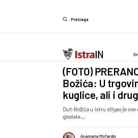
Pretraga
Cr
Ostalo
Life & Style
(FOTO) PRERANO?
Božića: U trgovi
kuglice, ali i dr
Duh Božića u Istru stigao je ove 
gledate...
Anamaria Mofardin