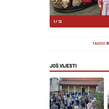
1
/
12
TAGOVI:
R
JOŠ VIJESTI