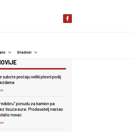
alo
Gradovi
OVIJE
 subote postaju veliki plesni podij
ijezdama
min
predobru" ponudu za kamion pa
ez tisuća eura: Prodavatelj nestao
uplatio novac
min