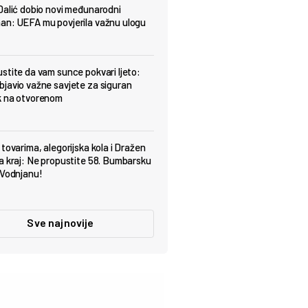
Dalić dobio novi međunarodni
n: UEFA mu povjerila važnu ulogu
stite da vam sunce pokvari ljeto:
javio važne savjete za siguran
k na otvorenom
 tovarima, alegorijska kola i Dražen
a kraj: Ne propustite 58. Bumbarsku
 Vodnjanu!
Sve najnovije