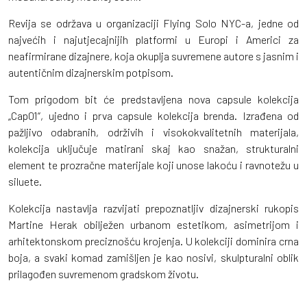
Revija se održava u organizaciji Flying Solo NYC-a, jedne od
najvećih i najutjecajnijih platformi u Europi i Americi za
neafirmirane dizajnere, koja okuplja suvremene autore s jasnim i
autentičnim dizajnerskim potpisom.
Tom prigodom bit će predstavljena nova capsule kolekcija
„Cap01“, ujedno i prva capsule kolekcija brenda. Izrađena od
pažljivo odabranih, održivih i visokokvalitetnih materijala,
kolekcija uključuje matirani skaj kao snažan, strukturalni
element te prozračne materijale koji unose lakoću i ravnotežu u
siluete.
Kolekcija nastavlja razvijati prepoznatljiv dizajnerski rukopis
Martine Herak obilježen urbanom estetikom, asimetrijom i
arhitektonskom preciznošću krojenja. U kolekciji dominira crna
boja, a svaki komad zamišljen je kao nosivi, skulpturalni oblik
prilagođen suvremenom gradskom životu.