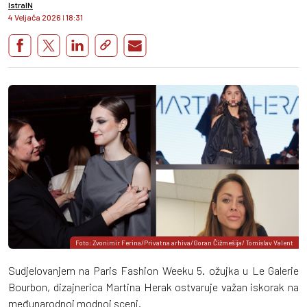
IstraIN
4 Veljača 2026
I
18:31
Foto: Zvonimir Ferina/Privatna arhiva/Goran Čižmešija/ Tomislav Valent
Sudjelovanjem na Paris Fashion Weeku 5. ožujka u Le Galerie
Bourbon, dizajnerica Martina Herak ostvaruje važan iskorak na
međunarodnoj modnoj sceni.