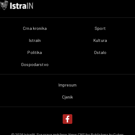
Crna kronika
Sport
IstraIn
Kultura
Politika
Ostalo
Gospodarstvo
Impresum
Cjenik
© 2026 IstraIN. Sva prava zadržana. News CMS for Publishers by
Cubes