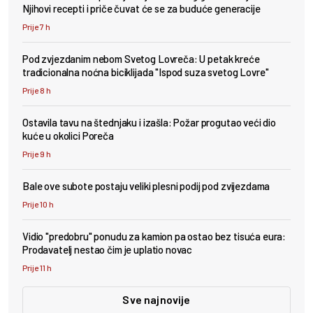
Njihovi recepti i priče čuvat će se za buduće generacije
Prije 7 h
Pod zvjezdanim nebom Svetog Lovreča: U petak kreće
tradicionalna noćna biciklijada "Ispod suza svetog Lovre"
Prije 8 h
Ostavila tavu na štednjaku i izašla: Požar progutao veći dio
kuće u okolici Poreča
Prije 9 h
Bale ove subote postaju veliki plesni podij pod zvijezdama
Prije 10 h
Vidio "predobru" ponudu za kamion pa ostao bez tisuća eura:
Prodavatelj nestao čim je uplatio novac
Prije 11 h
Sve najnovije