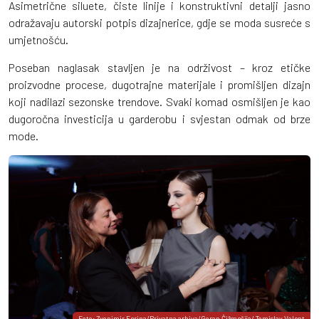
Asimetrične siluete, čiste linije i konstruktivni detalji jasno
odražavaju autorski potpis dizajnerice, gdje se moda susreće s
umjetnošću.
Poseban naglasak stavljen je na održivost – kroz etičke
proizvodne procese, dugotrajne materijale i promišljen dizajn
koji nadilazi sezonske trendove. Svaki komad osmišljen je kao
dugoročna investicija u garderobu i svjestan odmak od brze
mode.
Foto: Zvonimir Ferina/Privatna arhiva/Goran Čižmešija/ Tomislav Valent