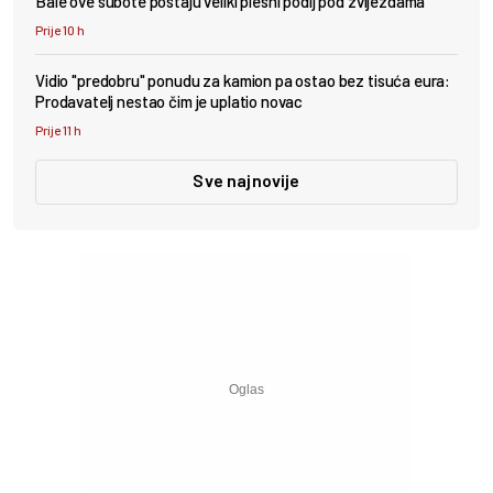
Bale ove subote postaju veliki plesni podij pod zvijezdama
Prije 10 h
Vidio "predobru" ponudu za kamion pa ostao bez tisuća eura:
Prodavatelj nestao čim je uplatio novac
Prije 11 h
Sve najnovije