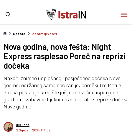
Ostalo
Zanimljivosti
Nova godina, nova fešta: Night
Express rasplesao Poreč na reprizi
dočeka
Nakon iznimno uspješnog i posjećenog dočeka Nove
godine, održanog samo noć ranije, porečki Trg Matije
Gupca postao je središte još jedne večeri ispunjene
glazbom i zabavom tijekom tradicionalne reprize dočeka
Nove godine.
Iris Foriš
2 Siječanj 2025
I
14:02