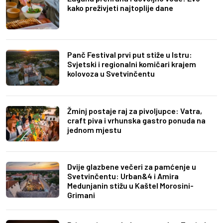
kako preživjeti najtoplije dane
Panč Festival prvi put stiže u Istru:
Svjetski i regionalni komičari krajem
kolovoza u Svetvinčentu
Žminj postaje raj za pivoljupce: Vatra,
craft piva i vrhunska gastro ponuda na
jednom mjestu
Dvije glazbene večeri za pamćenje u
Svetvinčentu: Urban&4 i Amira
Medunjanin stižu u Kaštel Morosini-
Grimani