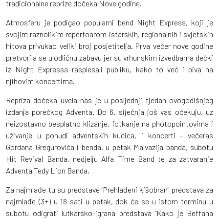
tradicionalne reprize dočeka Nove godine.
Atmosferu je podigao popularni bend Night Express, koji je
svojim raznolikim repertoarom istarskih, regionalnih i svjetskih
hitova privukao veliki broj posjetitelja. Prva večer nove godine
pretvorila se u odličnu zabavu jer su vrhunskim izvedbama dečki
iz Night Expressa rasplesali publiku, kako to već i biva na
njihovim koncertima.
Repriza dočeka uvela nas je u posljednji tjedan ovogodišnjeg
izdanja porečkog Adventa. Do 6. siječnja još vas očekuju, uz
neizostavno besplatno klizanje, fotkanje na photopointovima i
uživanje u ponudi adventskih kućica, i koncerti - večeras
Gordana Gregurovića i benda, u petak Malvazija banda, subotu
Hit Revival Banda, nedjelju Alfa Time Band te za zatvaranje
Adventa Tedy Lion Banda.
Za najmlađe tu su predstave "Prehlađeni kišobran" predstava za
najmlađe (3+) u 18 sati u petak, dok će se u istom terminu u
subotu odigrati lutkarsko-igrana predstava "Kako je Beffana