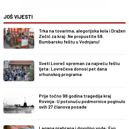
JOŠ VIJESTI
Trka na tovarima, alegorijska kola i Dražen
Zečić za kraj: Ne propustite 58.
Bumbarsku feštu u Vodnjanu!
Sveti Lovreč spreman za najveću feštu
ljeta: Lovrečeva donosi pet dana
vrhunskog programa
Prije točno 98 godina tragedija kraj
Rovinja: U potonuću podmornice poginulo
svih 27 članova posade
Lagana prehrana i dovoljno vode: Evo