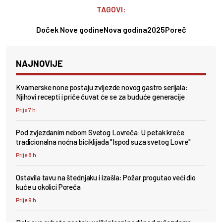
TAGOVI:
Doček Nove godine
Nova godina
2025
Poreč
NAJNOVIJE
Kvarnerske none postaju zvijezde novog gastro serijala:
Njihovi recepti i priče čuvat će se za buduće generacije
Prije 7 h
Pod zvjezdanim nebom Svetog Lovreča: U petak kreće
tradicionalna noćna biciklijada "Ispod suza svetog Lovre"
Prije 8 h
Ostavila tavu na štednjaku i izašla: Požar progutao veći dio
kuće u okolici Poreča
Prije 9 h