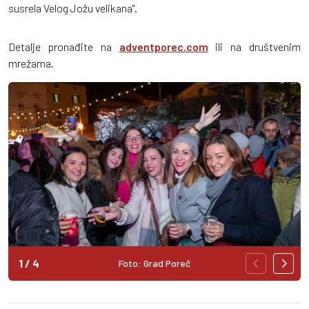
susrela Velog Jožu velikana".
Detalje pronađite na
adventporec.com
ili na društvenim
mrežama.
1
/
4
Foto: Grad Poreč