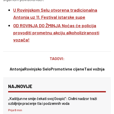
U Rovinjskom Selu otvorena tradicionalna
Antonja uz 11. Festival istarske supe
OD ROVINJA DO ŽMINJA Noćas će policija
provoditi prometnu akciju alkoholiziranosti
vozača!
TAGOVI:
Antonja
Rovinjsko Selo
Promotivne cijene
Taxi vožnja
NAJNOVIJE
„Kaštijun ne smije čekati svoj Gospić“: Civilni nadzor traži
ozbiljnije praćenje tla i podzemnih voda
Prije 8 min