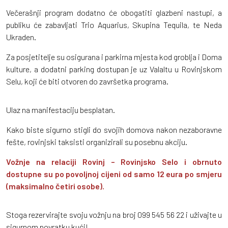
Večerašnji program dodatno će obogatiti glazbeni nastupi, a
publiku će zabavljati Trio Aquarius, Skupina Tequila, te Neda
Ukraden.
Za posjetitelje su osigurana i parkirna mjesta kod groblja i Doma
kulture, a dodatni parking dostupan je uz Valaltu u Rovinjskom
Selu, koji će biti otvoren do završetka programa.
Ulaz na manifestaciju besplatan.
Kako biste sigurno stigli do svojih domova nakon nezaboravne
fešte, rovinjski taksisti organizirali su posebnu akciju.
Vožnje na relaciji Rovinj – Rovinjsko Selo i obrnuto
dostupne su po povoljnoj cijeni od samo 12 eura po smjeru
(maksimalno četiri osobe).
Stoga rezervirajte svoju vožnju na broj 099 545 56 22 i uživajte u
sigurnom povratku kući!