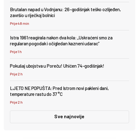
Brutalan napad u Vodnjanu: 26-godišnjak teško ozlijeđen,
završio u riječkoj bolnici
Prije 48 min
Istra 1961 reagirala nakon dva kola: „Uskraćeni smo za
regularan pogodak i očigledan kazneni udarac“
Prije 1 h
Pokušaj ubojstva u Poreču! Uhićen 74-godišnjak!
Prije 2 h
LJETO NE POPUŠTA: Pred Istrom novi pakleni dani,
temperature rastu do 37 °C
Prije 2 h
Sve najnovije