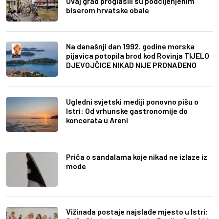
Ovaj grad proglasili su podcijenjenim
biserom hrvatske obale
Na današnji dan 1992. godine morska
pijavica potopila brod kod Rovinja TIJELO
DJEVOJČICE NIKAD NIJE PRONAĐENO
Ugledni svjetski mediji ponovno pišu o
Istri: Od vrhunske gastronomije do
koncerata u Areni
Priča o sandalama koje nikad ne izlaze iz
mode
Vižinada postaje najslađe mjesto u Istri: