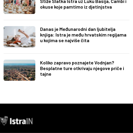
Stiže Slatka Istra uz Luku Basija, Cambi i
okuse koje pamtimo iz djetinjstva
Danas je Međunarodni dan ljubitelja
knjiga: Istra je među hrvatskim regijama
u kojima se najviše čita
Koliko zapravo poznajete Vodnjan?
Besplatne ture otkrivaju njegove priče i
tajne