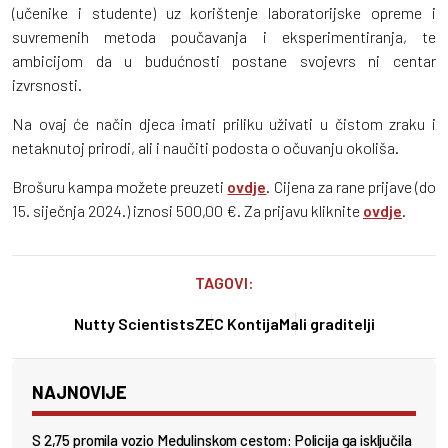
(učenike i studente) uz korištenje laboratorijske opreme i
suvremenih metoda poučavanja i eksperimentiranja, te
ambicijom da u budućnosti postane svojevrs ni centar
izvrsnosti.
Na ovaj će način djeca imati priliku uživati u čistom zraku i
netaknutoj prirodi, ali i naučiti podosta o očuvanju okoliša.
Brošuru kampa možete preuzeti
ovdje
. Cijena za rane prijave (do
15. siječnja 2024.) iznosi 500,00 €. Za prijavu kliknite
ovdje
.
TAGOVI:
Nutty Scientists
ZEC Kontija
Mali graditelji
NAJNOVIJE
S 2,75 promila vozio Medulinskom cestom: Policija ga isključila