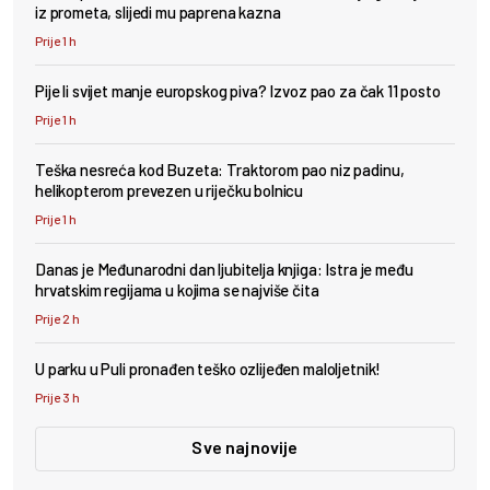
iz prometa, slijedi mu paprena kazna
Prije 1 h
Pije li svijet manje europskog piva? Izvoz pao za čak 11 posto
Prije 1 h
Teška nesreća kod Buzeta: Traktorom pao niz padinu,
helikopterom prevezen u riječku bolnicu
Prije 1 h
Danas je Međunarodni dan ljubitelja knjiga: Istra je među
hrvatskim regijama u kojima se najviše čita
Prije 2 h
U parku u Puli pronađen teško ozlijeđen maloljetnik!
Prije 3 h
Sve najnovije