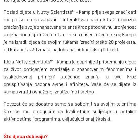
Poslati dijete u Nutty Scientists® - kamp prije svega znači dati
mu priliku da na zabavan i interaktivan način istraži i upozna
preciznije svoje znanstvene talente kroz petodnevnu uronjenost
u razna područja inženjerstva - fokus našeg inženjerskog kampa
je na izradi, djeca će svojim rukama izraditi preko 20 projekata,
od katapulta, 3d zmaja, padobrana, hidrauličkog lifta itd.
Ideja Nutty Scientists® - kampa je doprinijeti pripremanju djece
za život poticanjem znatiželje o znanstvenim fenomenima i
svakodnevnoj primjeni stečenog znanja, a sve kroz
preispitivanje osobne svrhe i afiniteta. Vaše će se dijete iz
kampa vratiti osnaženo, znatiželjno i sretno!
Povezat će se dodatno samo sa sobom i sa svojim talentima
što će mu omogućiti da kvalitetnije sudjeluje u ostalim
aktivnostima i programima, uključujući onaj školski.
Što djeca dobivaju?