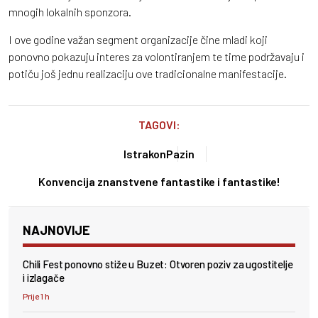
mnogih lokalnih sponzora.
I ove godine važan segment organizacije čine mladi koji
ponovno pokazuju interes za volontiranjem te time podržavaju i
potiču još jednu realizaciju ove tradicionalne manifestacije.
TAGOVI:
Istrakon
Pazin
Konvencija znanstvene fantastike i fantastike!
NAJNOVIJE
Chili Fest ponovno stiže u Buzet: Otvoren poziv za ugostitelje
i izlagače
Prije 1 h