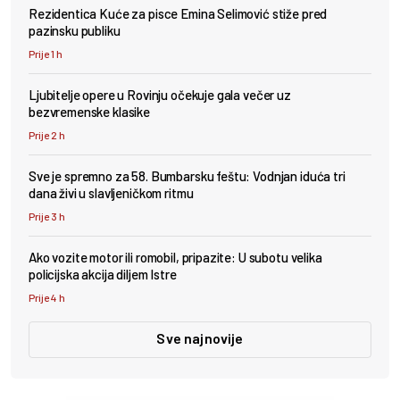
Rezidentica Kuće za pisce Emina Selimović stiže pred
pazinsku publiku
Prije 1 h
Ljubitelje opere u Rovinju očekuje gala večer uz
bezvremenske klasike
Prije 2 h
Sve je spremno za 58. Bumbarsku feštu: Vodnjan iduća tri
dana živi u slavljeničkom ritmu
Prije 3 h
Ako vozite motor ili romobil, pripazite: U subotu velika
policijska akcija diljem Istre
Prije 4 h
Sve najnovije