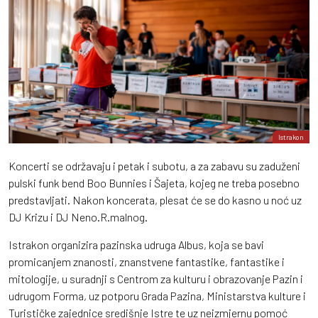
Istrakon
Koncerti se održavaju i petak i subotu, a za zabavu su zaduženi
pulski funk bend Boo Bunnies i Šajeta, kojeg ne treba posebno
predstavljati. Nakon koncerata, plesat će se do kasno u noć uz
DJ Krizu i DJ Neno.R.malnog.
Istrakon organizira pazinska udruga Albus, koja se bavi
promicanjem znanosti, znanstvene fantastike, fantastike i
mitologije, u suradnji s Centrom za kulturu i obrazovanje Pazin i
udrugom Forma, uz potporu Grada Pazina, Ministarstva kulture i
Turističke zajednice središnje Istre te uz neizmjernu pomoć