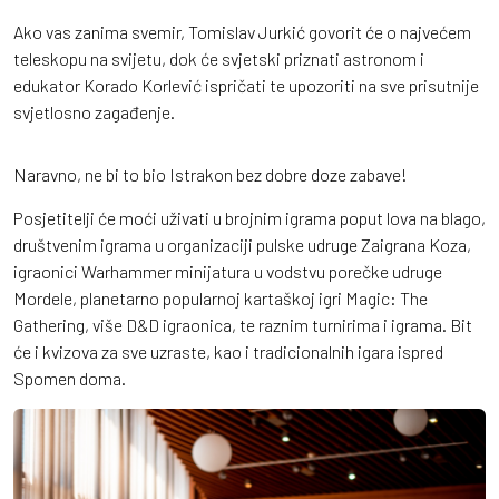
Ako vas zanima svemir, Tomislav Jurkić govorit će o najvećem
teleskopu na svijetu, dok će svjetski priznati astronom i
edukator Korado Korlević ispričati te upozoriti na sve prisutnije
svjetlosno zagađenje.
Naravno, ne bi to bio Istrakon bez dobre doze zabave!
Posjetitelji će moći uživati u brojnim igrama poput lova na blago,
društvenim igrama u organizaciji pulske udruge Zaigrana Koza,
igraonici Warhammer minijatura u vodstvu porečke udruge
Mordele, planetarno popularnoj kartaškoj igri Magic: The
Gathering, više D&D igraonica, te raznim turnirima i igrama. Bit
će i kvizova za sve uzraste, kao i tradicionalnih igara ispred
Spomen doma.