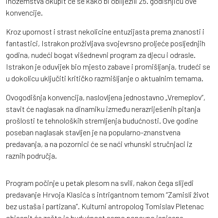
inozemstva okupit će se kako bi obilježili 25. godišnjicu ove
konvencije.
Kroz upornost i strast nekolicine entuzijasta prema znanosti i
fantastici, Istrakon proživljava svojevrsno proljeće posljednjih
godina, nudeći bogat višednevni program za djecu i odrasle.
Istrakon je oduvijek bio mjesto zabave i promišljanja, trudeći se
u dokolicu uključiti kritičko razmišljanje o aktualnim temama.
Ovogodišnja konvencija, naslovljena jednostavno „Vremeplov“,
stavit će naglasak na dinamiku između nerazriješenih pitanja
prošlosti te tehnoloških stremljenja budućnosti. Ove godine
poseban naglasak stavljen je na popularno-znanstvena
predavanja, a na pozornici će se naći vrhunski stručnjaci iz
raznih područja.
Program počinje u petak plesom na svili, nakon čega slijedi
predavanje Hrvoja Klasića s intrigantnom temom “Zamisli život
bez ustaša i partizana”. Kulturni antropolog Tomislav Pletenac
objasnit će zašto je budućnost samo ponovno ispisana