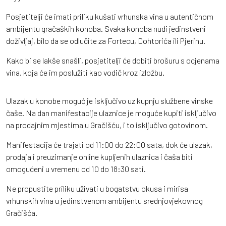
Posjetitelji će imati priliku kušati vrhunska vina u autentičnom
ambijentu gračaških konoba. Svaka konoba nudi jedinstveni
doživljaj, bilo da se odlučite za Fortecu, Dohtorića ili Pjerinu.
Kako bi se lakše snašli, posjetitelji će dobiti brošuru s ocjenama
vina, koja će im poslužiti kao vodič kroz izložbu.
Ulazak u konobe moguć je isključivo uz kupnju službene vinske
čaše. Na dan manifestacije ulaznice je moguće kupiti isključivo
na prodajnim mjestima u Gračišću, i to isključivo gotovinom.
Manifestacija će trajati od 11:00 do 22:00 sata, dok će ulazak,
prodaja i preuzimanje online kupljenih ulaznica i čaša biti
omogućeni u vremenu od 10 do 18:30 sati.
Ne propustite priliku uživati u bogatstvu okusa i mirisa
vrhunskih vina u jedinstvenom ambijentu srednjovjekovnog
Gračišća.