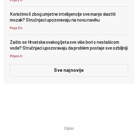
Koristimo li zbog umjetne inteligencije sve manje vlastiti
mozak? Stručnjaci upozoravaju na novu naviku
Prije 3 h
Zašto se Hrvatska svakog ljeta sve više bori s nestašicom
vode? Stručnjaci upozoravaju da problem postaje sve ozbiljniji
Prije 4 h
Sve najnovije