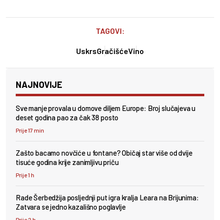
TAGOVI:
Uskrs
Gračišće
Vino
NAJNOVIJE
Sve manje provala u domove diljem Europe: Broj slučajeva u
deset godina pao za čak 38 posto
Prije 17 min
Zašto bacamo novčiće u fontane? Običaj star više od dvije
tisuće godina krije zanimljivu priču
Prije 1 h
Rade Šerbedžija posljednji put igra kralja Leara na Brijunima:
Zatvara se jedno kazališno poglavlje
Prije 2 h