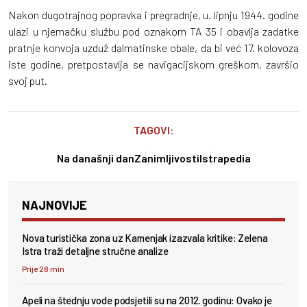
Nakon dugotrajnog popravka i pregradnje, u. lipnju 1944. godine
ulazi u njemačku službu pod oznakom TA 35 i obavlja zadatke
pratnje konvoja uzduž dalmatinske obale, da bi već 17. kolovoza
iste godine, pretpostavlja se navigacijskom greškom, završio
svoj put.
TAGOVI:
Na današnji dan
Zanimljivosti
Istrapedia
NAJNOVIJE
Nova turistička zona uz Kamenjak izazvala kritike: Zelena
Istra traži detaljne stručne analize
Prije 28 min
Apeli na štednju vode podsjetili su na 2012. godinu: Ovako je