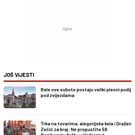
JOŠ VIJESTI
Bale ove subote postaju veliki plesni podij
pod zvijezdama
Trka na tovarima, alegorijska kola i Dražen
Zečić za kraj: Ne propustite 58.
Bumbarsku feštu u Vodnjanu!