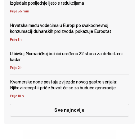
izgledalo posljednje ljeto s redukcijama
Prije 55 min
Hrvatska među vodećima u Europi po svakodnevnoj
konzumaciji duhanskih proizvoda, pokazuje Eurostat
Prije 1 h
U bivšoj Mornaričkoj bolnici uređena 22 stana za deficitarni
kadar
Prije 2 h
Kvarnerske none postaju zvijezde novog gastro serijala:
Njihovi recepti i priče čuvat će se za buduće generacije
Prije 10 h
Sve najnovije