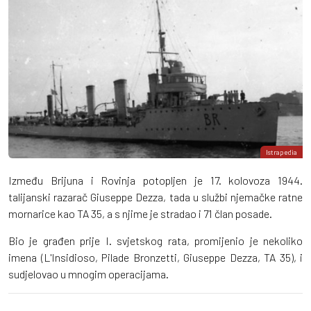
Istrapedia
Između Brijuna i Rovinja potopljen je 17. kolovoza 1944.
talijanski razarač Giuseppe Dezza, tada u službi njemačke ratne
mornarice kao TA 35, a s njime je stradao i 71 član posade.
Bio je građen prije I. svjetskog rata, promijenio je nekoliko
imena (L'Insidioso, Pilade Bronzetti, Giuseppe Dezza, TA 35), i
sudjelovao u mnogim operacijama.