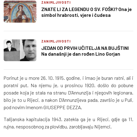
ZANIMLJIVOSTI
ZNATE LI ZA LEGENDU O SV. FOŠKI? Ona je
simbol hrabrosti, vjere i čudesa
ZANIMLJIVOSTI
JEDAN OD PRVIH UČITELJA NA BUJŠTINI
Na današnji je dan rođen Lino Gorjan
Porinut je u more 26. 10. 1915. godine, i imao je buran ratni, ali i
poratni put. Na njemu je, u prosincu 1920. došlo do pobune
posade koja je stala na stranu D’Annunzija i njegovih legionara.
bilo je to u Rijeci, a nakon D’Annunzijeva pada, završio je u Puli,
pod novim imenom GIUSEPPE DEZZA.
Talijanska kapitulacija 1943. zatekla ga je u Rijeci, gdje ga 11.
rujna, nesposobnog za plovidbu, zarobljavaju Nijemci.