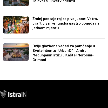
kolovoza u Svetvinčentu
Žminj postaje raj za pivoljupce: Vatra,
craft piva i vrhunska gastro ponuda na
jednom mjestu
Dvije glazbene večeri za pamćenje u
Svetvinčentu: Urban&4 i Amira
Medunjanin stižu u Kaštel Morosini-
Grimani