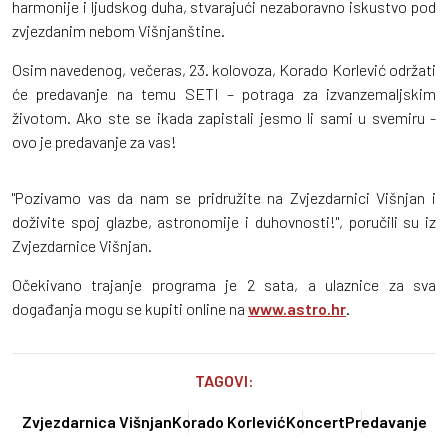
harmonije i ljudskog duha, stvarajući nezaboravno iskustvo pod
zvjezdanim nebom Višnjanštine.
Osim navedenog, večeras, 23. kolovoza, Korado Korlević održati
će predavanje na temu SETI – potraga za izvanzemaljskim
životom. Ako ste se ikada zapistali jesmo li sami u svemiru -
ovo je predavanje za vas!
"Pozivamo vas da nam se pridružite na Zvjezdarnici Višnjan i
doživite spoj glazbe, astronomije i duhovnosti!", poručili su iz
Zvjezdarnice Višnjan.
Očekivano trajanje programa je 2 sata, a ulaznice za sva
događanja mogu se kupiti online na
www.astro.hr
.
TAGOVI:
Zvjezdarnica Višnjan
Korado Korlević
Koncert
Predavanje