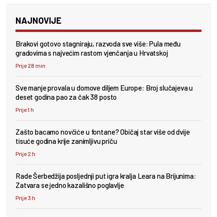
NAJNOVIJE
Brakovi gotovo stagniraju, razvoda sve više: Pula među
gradovima s najvećim rastom vjenčanja u Hrvatskoj
Prije 28 min
Sve manje provala u domove diljem Europe: Broj slučajeva u
deset godina pao za čak 38 posto
Prije 1 h
Zašto bacamo novčiće u fontane? Običaj star više od dvije
tisuće godina krije zanimljivu priču
Prije 2 h
Rade Šerbedžija posljednji put igra kralja Leara na Brijunima:
Zatvara se jedno kazališno poglavlje
Prije 3 h