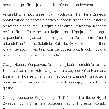
posvećena prožimanju znanosti, umjetnosti i duhovnosti.
Ansambl Lilia, pod umjetničkim vodstvom fra Maria Zrakića,
predstavit će jedinstven program dvanaest gregorijanskih korala
posvećenih anđelima – Božjim glasnicima i čuvarima. Koncert
će istražiti biblijske motive u kojima anđeli igraju ključnu ulogu,
s posebnim naglaskom na napjeve o anđelima čuvarima i
arkanđelima Mihaelu, Gabrijelu i Rafaelu. Svaku izvedbu pratit će
kratki tekstovi i recitali, koji će publici pružiti dublji uvid u
povijest i simboliku izvođenih djela.
Ova glazbena večer posveta je duhovnoj baštini središnje Istre, a
tematski se nadovezuje na djelo istarskog redovnika Hermana
Dalmatina, koji je u ranoj zori europske znanosti prevodio i
prenosio zaboravljena znanja iz astronomije, geometrije i
glazbe.
Osim glazbenog doživljaja, posjetitelji će imati priliku doživjeti
Zvjezdarnicu Višnjan na poseban način. Profesor Korado
Korlević osobno će provesti posjetitelje u obilazak glavnog