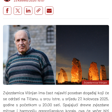
23 Kolovoz 2025
I
10:07
Zvjezdarnica Višnjan
Zvjezdarnica Višnjan ima čast najaviti poseban događaj koji će
se održati na Tičanu, u srcu Istre, u srijedu 27. kolovoza 2025.
godine s početkom u 20.00 sati. Spajajući drevne zvjezdane
mitove i harmoniju gregorijanskog korala, ova će večer biti