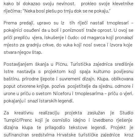
kako bi dokazao svoju nevinost, prokleo svoje klevetnike
riječima: “Neka bosi plešu po trnju dok se ne pokaju.”
Prema predaji, upravo su iz tih riječi nastali trnoplesari –
pokajnici osuđeni da u boli i poniznosti traže oprost. U ovoj se
priči prepliću vjera, iskušenje i čudo: od magarca koji pronalazi
mjesto za gradnju crkve, do vuka koji nosi sveca i izvora koje
stvara njegov štap.
Postavljanjem škanja u Pićnu, Turistička zajednica središnje
Istre nastavlja s projektom koji spaja kulturno povijesnu
baštinu, prirodne ljepote i suvremeni dizajn. Klupa, oblikovana
poput otvorene knjige, poziva posjetitelje da sjednu, odmore i
urone u priču o svetom Niceforu i trnoplesarima – priču o vjeri,
pokajanju i snazi istarskih legendi.
Za kreativnu realizaciju projekta zaslužan je Studio
Tumpić/Prenc koji je osmislio idejno i izvedbeno rješenje
dizajna klupa te prilagodio tekstove legendi. Projekt je
sufinanciran sredstvima Hrvatske turističke zajednice kroz