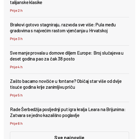
talijanske klasike
Prije 2 h
Brakovi gotovo stagniraju, razvoda sve više: Pula među
gradovima s najvećim rastom vjenčanja u Hrvatskoj
Prije 3 h
Sve manje provala u domove diljem Europe: Broj slučajeva u
deset godina pao za čak 38 posto
Prije 4 h
Zašto bacamo novčiće u fontane? Običaj star više od dvije
tisuće godina krije zanimljivu priču
Prije 5 h
Rade Šerbedžija posljednji put igra kralja Leara na Brijunima:
Zatvara se jedno kazališno poglavlje
Prije 6 h
Sve najnovije