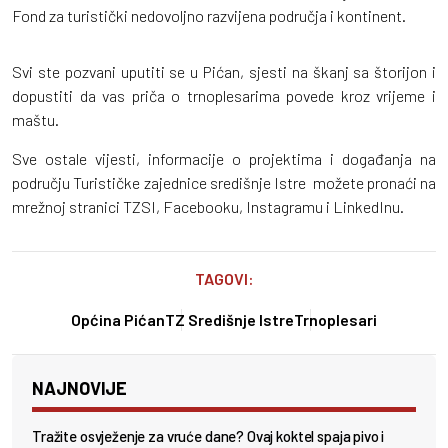
Fond za turistički nedovoljno razvijena područja i kontinent.
Svi ste pozvani uputiti se u Pićan, sjesti na škanj sa štorijon i
dopustiti da vas priča o trnoplesarima povede kroz vrijeme i
maštu.
Sve ostale vijesti, informacije o projektima i događanja na
području Turističke zajednice središnje Istre možete pronaći na
mrežnoj stranici TZSI, Facebooku, Instagramu i LinkedInu.
TAGOVI:
Općina Pićan
TZ Središnje Istre
Trnoplesari
NAJNOVIJE
Tražite osvježenje za vruće dane? Ovaj koktel spaja pivo i