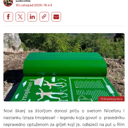
10 Listopad 2025
I
15:43
TZ Središnje Istre
Novi škanj sa štorijom donosi priču o svetom Niceforu i
nastanku izraza trnoplesari – legendu koja govori o pravedniku
nepravedno optuženom za grijeh koji je, odlazeći na put u Rim