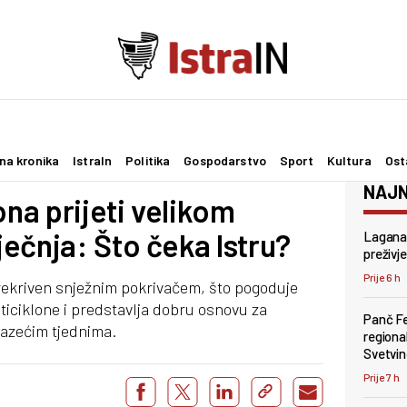
na kronika
IstraIn
Politika
Gospodarstvo
Sport
Kultura
Ost
NAJN
ona prijeti velikom
ečnja: Što čeka Istru?
Lagana 
preživje
Prije 6 h
rekriven snježnim pokrivačem, što pogoduje
ticiklone i predstavlja dobru osnovu za
Panč Fes
lazećim tjednima.
regiona
Svetvi
Prije 7 h