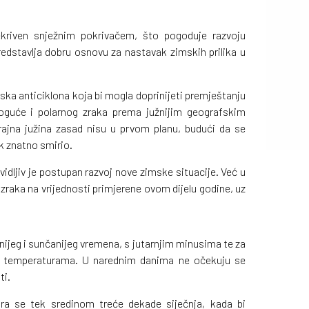
ekriven snježnim pokrivačem, što pogoduje razvoju
redstavlja dobru osnovu za nastavak zimskih prilika u
rska anticiklona koja bi mogla doprinijeti premještanju
oguće i polarnog zraka prema južnijim geografskim
trajna južina zasad nisu u prvom planu, budući da se
k znatno smirio.
ljiv je postupan razvoj nove zimske situacije. Već u
zraka na vrijednosti primjerene ovom dijelu godine, uz
lnijeg i sunčanijeg vremena, s jutarnjim minusima te za
im temperaturama. U narednim danima ne očekuju se
ti.
ira se tek sredinom treće dekade siječnja, kada bi