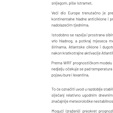
snijegom, piše Istramet.
Veći dio Europe trenutačno je pr
kontinentalne hladne anticiklone i p
nadolazećim tjednima.
Istodobno se razvija i prostrana sibi
vrlo hladnog, a potkraj mjeseca m
širinama. Atlantske ciklone i dugo
nakon kratkotrajne aktivacije Atlanti
Prema WRF prognostičkom modelu vid
nedjelju očekuje se pad temperatura 
pojavu bure i levantina.
To će označiti uvod u razdoblje stabi
siječanj relativno ugodnim dnevn
značajnije meteorološke nestabilnos
Mogući izraženiji preokret prognoz