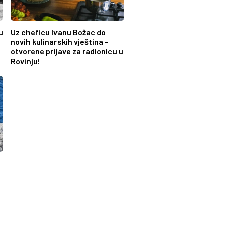
u
Uz cheficu Ivanu Božac do
o
novih kulinarskih vještina –
otvorene prijave za radionicu u
Rovinju!