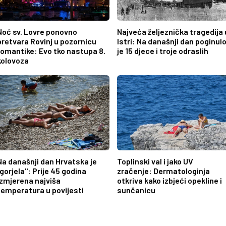
Noć sv. Lovre ponovno
Najveća željeznička tragedija 
pretvara Rovinj u pozornicu
Istri: Na današnji dan poginul
romantike: Evo tko nastupa 8.
je 15 djece i troje odraslih
kolovoza
Na današnji dan Hrvatska je
Toplinski val i jako UV
"gorjela": Prije 45 godina
zračenje: Dermatologinja
izmjerena najviša
otkriva kako izbjeći opekline i
temperatura u povijesti
sunčanicu