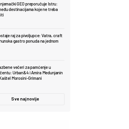
 njemački GEO preporučuje Istru:
među destinacijama koje ne treba
iti
staje raj za pivoljupce: Vatra, craft
vrhunska gastro ponuda na jednom
lazbene večeri za pamćenje u
čentu: Urban&4 i Amira Medunjanin
 Kaštel Morosini-Grimani
Sve najnovije