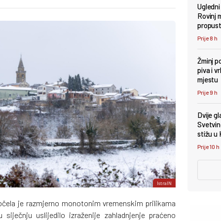
Ugledni
Rovinj 
propust
Prije 8 h
Žminj po
piva i 
mjestu
Prije 9 h
Dvije g
Svetvin
stižu u
Prije 10 h
IstraIN
očela je razmjerno monotonim vremenskim prilikama
siječnju uslijedilo izraženije zahladnjenje praćeno