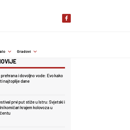
alo
Gradovi
OVIJE
prehrana i dovoljno vode: Evo kako
ti najtoplije dane
tival prvi put stiže u Istru: Svjetski i
lni komičari krajem kolovoza u
nčentu