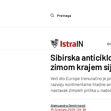
Pretraga
Cr
Ostalo
Zanimljivosti
Sibirska anticikl
zimom krajem sij
Veći dio Europe trenutačno je p
razvoju kontinentalne hladne an
nastavak zimskih prilika u nado
Aleksandra Dimitrijević
15 Siječanj 2026
I
09:36