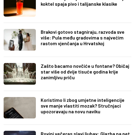
koktel spaja pivo i talijanske klasike
Brakovi gotovo stagniraju, razvoda sve
više: Pula među gradovima s najvećim
rastom vjenčanja u Hrvatskoj
Zašto bacamo novčiće u fontane? Običaj
star više od dvije tisuće godina krije
zanimljivu priču
Koristimo li zbog umjetne inteligencije
sve manje vlastiti mozak? Stručnjaci
upozoravaju na novu naviku
Rovinj večeras slavi ljubav: Glazba na pet