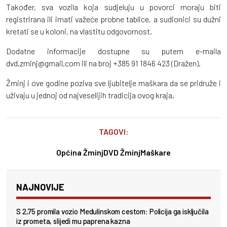
Također, sva vozila koja sudjeluju u povorci moraju biti
registrirana ili imati važeće probne tablice, a sudionici su dužni
kretati se u koloni, na vlastitu odgovornost.
Dodatne informacije dostupne su putem e-maila
dvd.zminj@gmail.com ili na broj +385 91 1846 423 (Dražen).
Žminj i ove godine poziva sve ljubitelje maškara da se pridruže i
uživaju u jednoj od najveselijih tradicija ovog kraja.
TAGOVI:
Općina Žminj
DVD Žminj
Maškare
NAJNOVIJE
S 2,75 promila vozio Medulinskom cestom: Policija ga isključila
iz prometa, slijedi mu paprena kazna