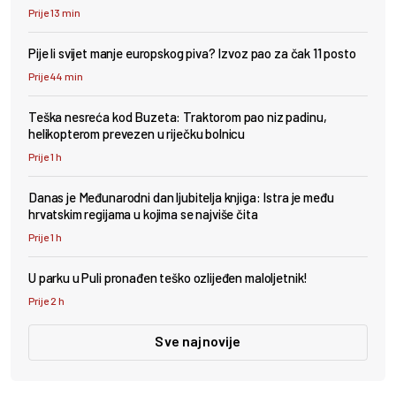
Prije 13 min
Pije li svijet manje europskog piva? Izvoz pao za čak 11 posto
Prije 44 min
Teška nesreća kod Buzeta: Traktorom pao niz padinu,
helikopterom prevezen u riječku bolnicu
Prije 1 h
Danas je Međunarodni dan ljubitelja knjiga: Istra je među
hrvatskim regijama u kojima se najviše čita
Prije 1 h
U parku u Puli pronađen teško ozlijeđen maloljetnik!
Prije 2 h
Sve najnovije