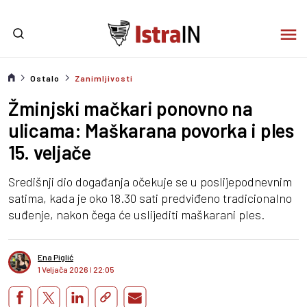
Ostalo
Zanimljivosti
Žminjski mačkari ponovno na
ulicama: Maškarana povorka i ples
15. veljače
Središnji dio događanja očekuje se u poslijepodnevnim
satima, kada je oko 18.30 sati predviđeno tradicionalno
suđenje, nakon čega će uslijediti maškarani ples.
Ena Piglić
1 Veljača 2026
I
22:05