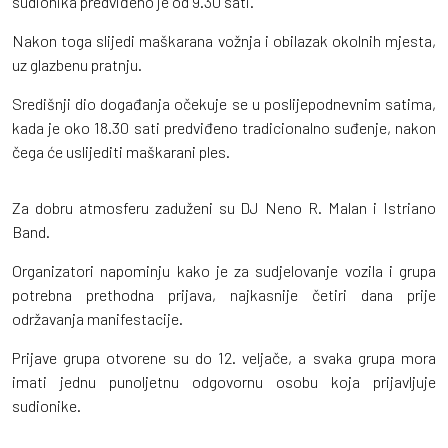
sudionika predviđeno je od 9.30 sati.
Nakon toga slijedi maškarana vožnja i obilazak okolnih mjesta,
uz glazbenu pratnju.
Središnji dio događanja očekuje se u poslijepodnevnim satima,
kada je oko 18.30 sati predviđeno tradicionalno suđenje, nakon
čega će uslijediti maškarani ples.
Za dobru atmosferu zaduženi su DJ Neno R. Malan i Istriano
Band.
Organizatori napominju kako je za sudjelovanje vozila i grupa
potrebna prethodna prijava, najkasnije četiri dana prije
održavanja manifestacije.
Prijave grupa otvorene su do 12. veljače, a svaka grupa mora
imati jednu punoljetnu odgovornu osobu koja prijavljuje
sudionike.