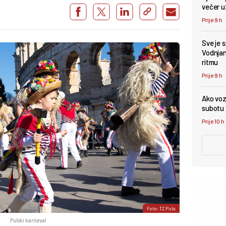
večer u
Prije 9 h
Sve je 
Vodnjan 
ritmu
Prije 9 h
Ako vozi
subotu v
Prije 10 h
Foto: TZ Pula
Pulski karneval