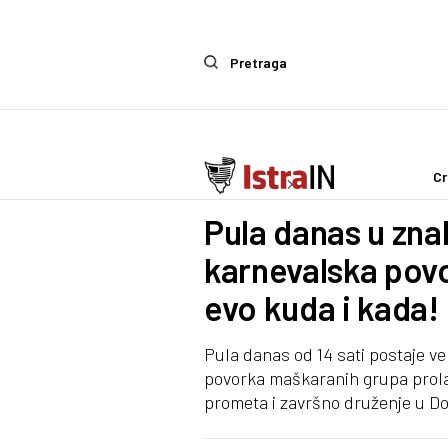
Pretraga
Cr
Ostalo
Zanimljivosti
Pula danas u zna
karnevalska povo
evo kuda i kada!
Pula danas od 14 sati postaje ve
povorka maškaranih grupa prola
prometa i završno druženje u Do