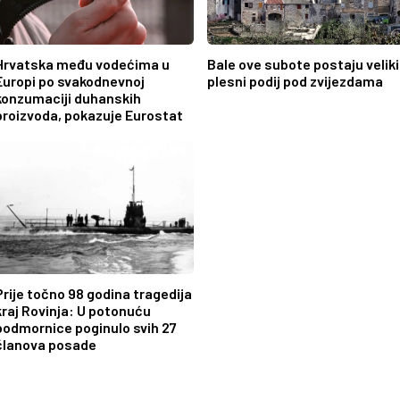
Hrvatska među vodećima u
Bale ove subote postaju veliki
Europi po svakodnevnoj
plesni podij pod zvijezdama
konzumaciji duhanskih
proizvoda, pokazuje Eurostat
Prije točno 98 godina tragedija
kraj Rovinja: U potonuću
podmornice poginulo svih 27
članova posade