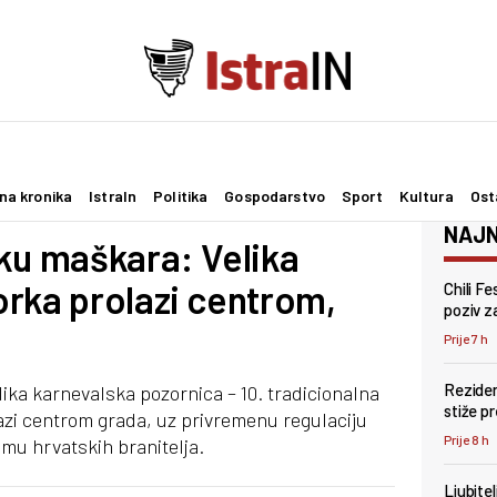
na kronika
IstraIn
Politika
Gospodarstvo
Sport
Kultura
Ost
NAJN
ku maškara: Velika
rka prolazi centrom,
Chili F
poziv za
Prije 7 h
Reziden
lika karnevalska pozornica – 10. tradicionalna
stiže p
zi centrom grada, uz privremenu regulaciju
Prije 8 h
mu hrvatskih branitelja.
Ljubite