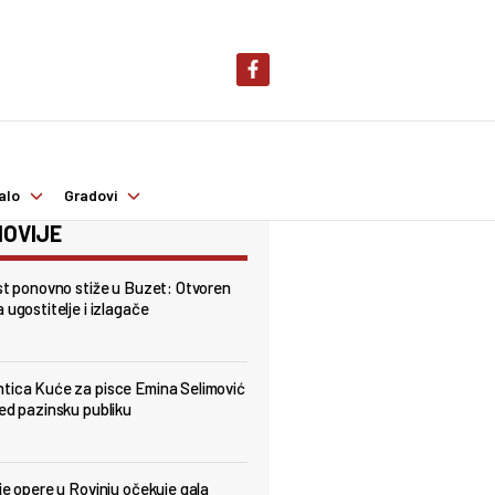
alo
Gradovi
OVIJE
est ponovno stiže u Buzet: Otvoren
 ugostitelje i izlagače
tica Kuće za pisce Emina Selimović
red pazinsku publiku
lje opere u Rovinju očekuje gala