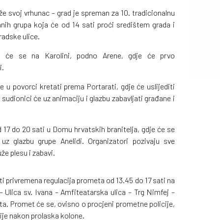
že svoj vrhunac – grad je spreman za 10. tradicionalnu
nih grupa koja će od 14 sati proći središtem grada i
gradske ulice.
t će se na Karolini, podno Arene, gdje će prvo
i.
u povorci kretati prema Portarati, gdje će uslijediti
 sudionici će uz animaciju i glazbu zabavljati građane i
17 do 20 sati u Domu hrvatskih branitelja, gdje će se
 uz glazbu grupe Anelidi. Organizatori pozivaju sve
uže plesu i zabavi.
i privremena regulacija prometa od 13.45 do 17 sati na
 – Ulica sv. Ivana – Amfiteatarska ulica – Trg Nimfej –
rata. Promet će se, ovisno o procjeni prometne policije,
nije nakon prolaska kolone.