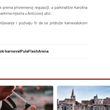
 prema privremenoj regulaciji, a parkiralište Karolina
arkirna mjesta u Anticovoj ulici.
ijevanje i pozivaju ih da se pridruže karnevalskom
ski karneval
PulaFlash
Arena