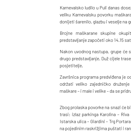
Karnevalsko ludilo u Puli danas dose
veliku Karnevalsku povorku maškara
donijeti šarenilo, glazbu i veselje na 
Brojne maškarane skupine okupi
predstavljanje započeti oko 14.15 sat
Nakon uvodnog nastupa, grupe će se 
drugo predstavljanje. Duž cijele trase
posjetitelje.
Završnica programa predviđena je od 
održati veliko zajedničko druženje
maškare – i male i velike – da se pridr
Zbog prolaska povorke na snazi će bit
trasi: izlaz parkinga Karolina – Riva
Istarska ulica – Giardini – Trg Porta
na pojedinim raskrižjima puštati i ra