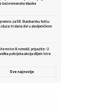
z bezvremenske klasike
spremno za 58. Bumbarsku feštu:
iduća tri dana živi u slavljeničkom
te motor ili romobil, pripazite: U
elika policijska akcija diljem Istre
Sve najnovije