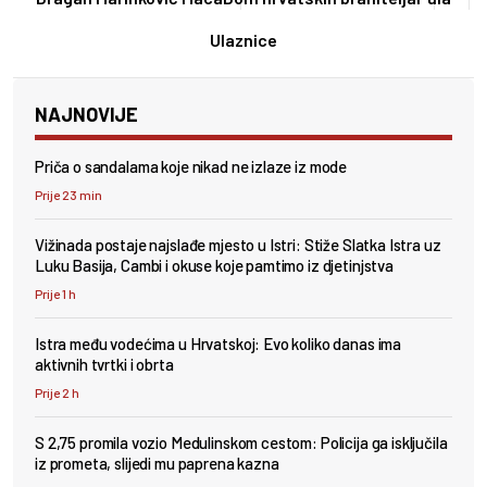
Ulaznice
NAJNOVIJE
Priča o sandalama koje nikad ne izlaze iz mode
Prije 23 min
Vižinada postaje najslađe mjesto u Istri: Stiže Slatka Istra uz
Luku Basija, Cambi i okuse koje pamtimo iz djetinjstva
Prije 1 h
Istra među vodećima u Hrvatskoj: Evo koliko danas ima
aktivnih tvrtki i obrta
Prije 2 h
S 2,75 promila vozio Medulinskom cestom: Policija ga isključila
iz prometa, slijedi mu paprena kazna