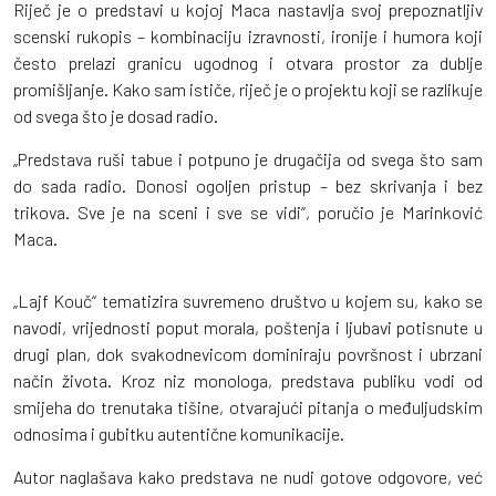
Riječ je o predstavi u kojoj Maca nastavlja svoj prepoznatljiv
scenski rukopis – kombinaciju izravnosti, ironije i humora koji
često prelazi granicu ugodnog i otvara prostor za dublje
promišljanje. Kako sam ističe, riječ je o projektu koji se razlikuje
od svega što je dosad radio.
„Predstava ruši tabue i potpuno je drugačija od svega što sam
do sada radio. Donosi ogoljen pristup – bez skrivanja i bez
trikova. Sve je na sceni i sve se vidi“, poručio je Marinković
Maca.
„Lajf Kouč“ tematizira suvremeno društvo u kojem su, kako se
navodi, vrijednosti poput morala, poštenja i ljubavi potisnute u
drugi plan, dok svakodnevicom dominiraju površnost i ubrzani
način života. Kroz niz monologa, predstava publiku vodi od
smijeha do trenutaka tišine, otvarajući pitanja o međuljudskim
odnosima i gubitku autentične komunikacije.
Autor naglašava kako predstava ne nudi gotove odgovore, već