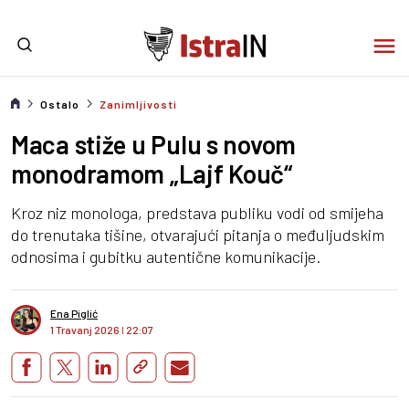
Ostalo
Zanimljivosti
Maca stiže u Pulu s novom
monodramom „Lajf Kouč“
Kroz niz monologa, predstava publiku vodi od smijeha
do trenutaka tišine, otvarajući pitanja o međuljudskim
odnosima i gubitku autentične komunikacije.
Ena Piglić
1 Travanj 2026
I
22:07