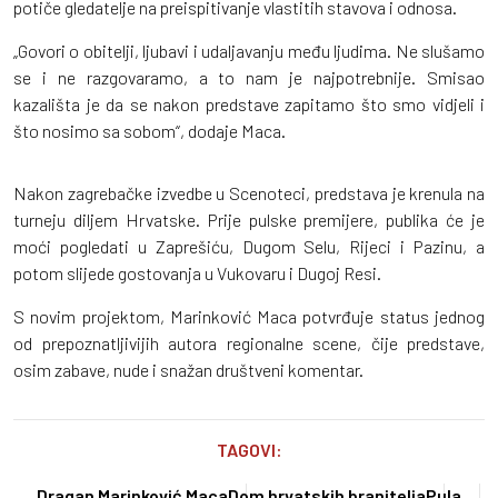
potiče gledatelje na preispitivanje vlastitih stavova i odnosa.
„Govori o obitelji, ljubavi i udaljavanju među ljudima. Ne slušamo
se i ne razgovaramo, a to nam je najpotrebnije. Smisao
kazališta je da se nakon predstave zapitamo što smo vidjeli i
što nosimo sa sobom“, dodaje Maca.
Nakon zagrebačke izvedbe u Scenoteci, predstava je krenula na
turneju diljem Hrvatske. Prije pulske premijere, publika će je
moći pogledati u Zaprešiću, Dugom Selu, Rijeci i Pazinu, a
potom slijede gostovanja u Vukovaru i Dugoj Resi.
S novim projektom, Marinković Maca potvrđuje status jednog
od prepoznatljivijih autora regionalne scene, čije predstave,
osim zabave, nude i snažan društveni komentar.
TAGOVI:
Dragan Marinković Maca
Dom hrvatskih branitelja
Pula