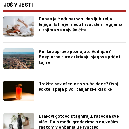
JOŠ VIJESTI
Danas je Međunarodni dan ljubitelja
knjiga: Istra je među hrvatskim regijama
u kojima se najviše čita
Koliko zapravo poznajete Vodnjan?
Besplatne ture otkrivaju njegove priče i
tajne
Tražite osvježenje za vruće dane? Ovaj
koktel spaja pivo i talijanske klasike
Brakovi gotovo stagniraju, razvoda sve
više: Pula među gradovima s najvećim
rastom vjenčanja u Hrvatskoj