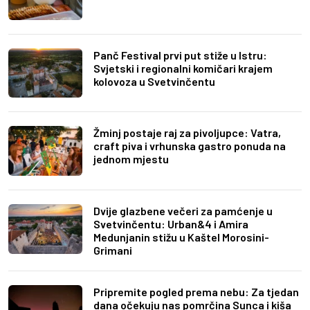
Panč Festival prvi put stiže u Istru:
Svjetski i regionalni komičari krajem
kolovoza u Svetvinčentu
Žminj postaje raj za pivoljupce: Vatra,
craft piva i vrhunska gastro ponuda na
jednom mjestu
Dvije glazbene večeri za pamćenje u
Svetvinčentu: Urban&4 i Amira
Medunjanin stižu u Kaštel Morosini-
Grimani
Pripremite pogled prema nebu: Za tjedan
dana očekuju nas pomrčina Sunca i kiša