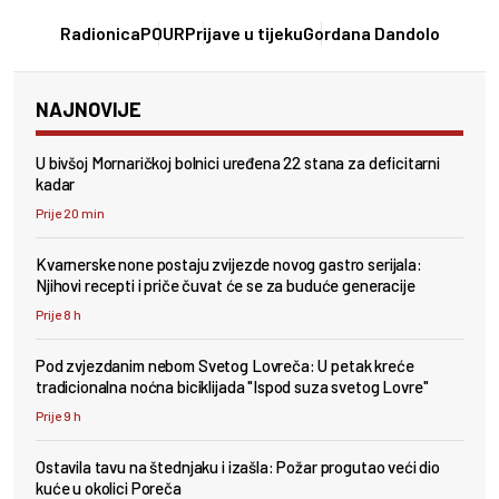
Radionica
POUR
Prijave u tijeku
Gordana Dandolo
NAJNOVIJE
U bivšoj Mornaričkoj bolnici uređena 22 stana za deficitarni
kadar
Prije 20 min
Kvarnerske none postaju zvijezde novog gastro serijala:
Njihovi recepti i priče čuvat će se za buduće generacije
Prije 8 h
Pod zvjezdanim nebom Svetog Lovreča: U petak kreće
tradicionalna noćna biciklijada "Ispod suza svetog Lovre"
Prije 9 h
Ostavila tavu na štednjaku i izašla: Požar progutao veći dio
kuće u okolici Poreča