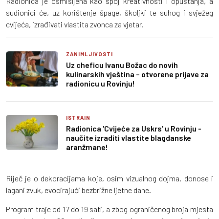
Radionica je osmišljena kao spoj kreativnosti i opuštanja, a
sudionici će, uz korištenje špage, školjki te suhog i svježeg
cvijeća, izrađivati vlastita zvonca za vjetar.
ZANIMLJIVOSTI
Uz cheficu Ivanu Božac do novih
kulinarskih vještina – otvorene prijave za
radionicu u Rovinju!
ISTRAIN
Radionica 'Cvijeće za Uskrs' u Rovinju -
naučite izraditi vlastite blagdanske
aranžmane!
Riječ je o dekoracijama koje, osim vizualnog dojma, donose i
lagani zvuk, evocirajući bezbrižne ljetne dane.
Program traje od 17 do 19 sati, a zbog ograničenog broja mjesta