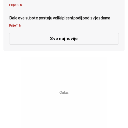
Prije 10 h
Bale ove subote postaju veliki plesni podij pod zvijezdama
Prije 11 h
Sve najnovije