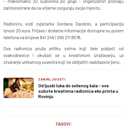
– maksimalno 20 sudionika po grupi – organizatori pozivaju
zainteresirane da na vrijeme osiguraju svoje mjesto.
Radionicu vodi cvjećarka Gordana Dandolo, a participacija
iznosi 20 eura. Prijave i dodatne informacije dostupne su putem
telefona na brojeve 841 246 i 095 211 6578.
Ova radionica pruža priliku svima koji žele pobjeći od
svakodnevice i okušati se u kreativnom izražavanju, uz
stvaranje unikatnog suvenira koji će obilježiti nadolazeće ljeto.
ZANIMLJIVOSTI
Od ljuski luka do svilenog šala - ove
subote kreativna radionica eko printa u
Rovinju
TAGOVI: