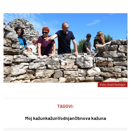
Foto: Grad Vodnjan
TAGOVI:
Moj kažun
kažun
Vodnjan
Obnova kažuna