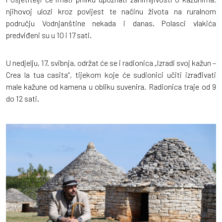
njihovoj ulozi kroz povijest te načinu života na ruralnom
području Vodnjanštine nekada i danas. Polasci vlakića
predviđeni su u 10 i 17 sati.
U nedjelju, 17. svibnja, održat će se i radionica „Izradi svoj kažun –
Crea la tua casita“, tijekom koje će sudionici učiti izrađivati
male kažune od kamena u obliku suvenira. Radionica traje od 9
do 12 sati.