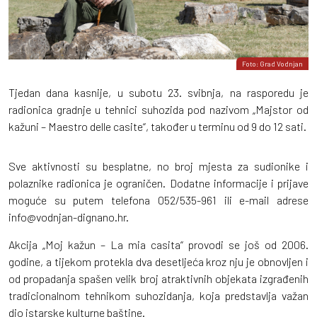
Foto: Grad Vodnjan
Tjedan dana kasnije, u subotu 23. svibnja, na rasporedu je
radionica gradnje u tehnici suhozida pod nazivom „Majstor od
kažuni – Maestro delle casite“, također u terminu od 9 do 12 sati.
Sve aktivnosti su besplatne, no broj mjesta za sudionike i
polaznike radionica je ograničen. Dodatne informacije i prijave
moguće su putem telefona 052/535-961 ili e-mail adrese
info@vodnjan-dignano.hr.
Akcija „Moj kažun – La mia casita“ provodi se još od 2006.
godine, a tijekom protekla dva desetljeća kroz nju je obnovljen i
od propadanja spašen velik broj atraktivnih objekata izgrađenih
tradicionalnom tehnikom suhozidanja, koja predstavlja važan
dio istarske kulturne baštine.