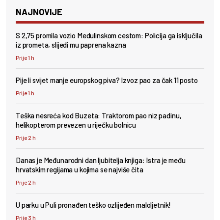
NAJNOVIJE
S 2,75 promila vozio Medulinskom cestom: Policija ga isključila
iz prometa, slijedi mu paprena kazna
Prije 1 h
Pije li svijet manje europskog piva? Izvoz pao za čak 11 posto
Prije 1 h
Teška nesreća kod Buzeta: Traktorom pao niz padinu,
helikopterom prevezen u riječku bolnicu
Prije 2 h
Danas je Međunarodni dan ljubitelja knjiga: Istra je među
hrvatskim regijama u kojima se najviše čita
Prije 2 h
U parku u Puli pronađen teško ozlijeđen maloljetnik!
Prije 3 h