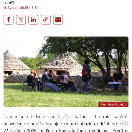
IstraIN
16 Svibanj 2026
I
13:34
Foto: Grad Vodnjan
Ovogodišnje izdanje akcije „Moj kažun – La mia casita“,
posvećene obnovi i očuvanju kažuna i suhozida, održat će se 17. i
23. svibnja 2026. godine u Parku kažuna u Vodnjanu. Prvotno