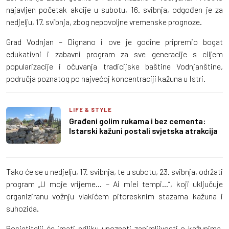
najavljen početak akcije u subotu, 16. svibnja, odgođen je za
nedjelju, 17. svibnja, zbog nepovoljne vremenske prognoze.
Grad Vodnjan – Dignano i ove je godine pripremio bogat
edukativni i zabavni program za sve generacije s ciljem
popularizacije i očuvanja tradicijske baštine Vodnjanštine,
područja poznatog po najvećoj koncentraciji kažuna u Istri.
LIFE & STYLE
Građeni golim rukama i bez cementa:
Istarski kažuni postali svjetska atrakcija
Tako će se u nedjelju, 17. svibnja, te u subotu, 23. svibnja, održati
program „U moje vrijeme... – Ai miei tempi...“, koji uključuje
organiziranu vožnju vlakićem pitoresknim stazama kažuna i
suhozida.
Posjetitelji će imati priliku upoznati zanimljivosti o kažunima,