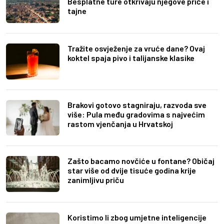
Besplatne ture otkrivaju njegove priče i
tajne
Tražite osvježenje za vruće dane? Ovaj
koktel spaja pivo i talijanske klasike
Brakovi gotovo stagniraju, razvoda sve
više: Pula među gradovima s najvećim
rastom vjenčanja u Hrvatskoj
Zašto bacamo novčiće u fontane? Običaj
star više od dvije tisuće godina krije
zanimljivu priču
Koristimo li zbog umjetne inteligencije