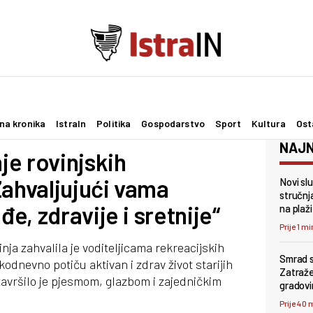
na kronika
IstraIn
Politika
Gospodarstvo
Sport
Kultura
Ost
NAJN
e rovinjskih
Zahvaljujući vama
Novi sl
stručnj
, zdravije i sretnije“
na plaži
Prije 1 mi
ja zahvalila je voditeljicama rekreacijskih
Smrad s
dnevno potiču aktivan i zdrav život starijih
Zatraže
avršilo je pjesmom, glazbom i zajedničkim
gradovi
Prije 40 