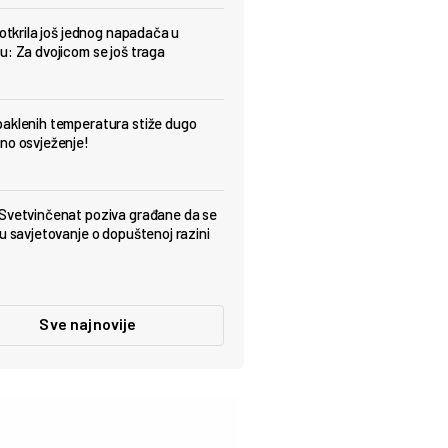
 otkrila još jednog napadača u
u: Za dvojicom se još traga
aklenih temperatura stiže dugo
no osvježenje!
Svetvinčenat poziva građane da se
 u savjetovanje o dopuštenoj razini
Sve najnovije