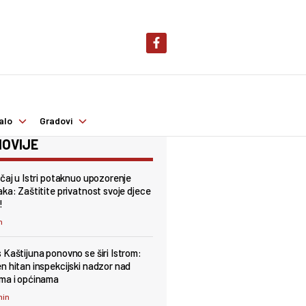
alo
Gradovi
OVIJE
učaj u Istri potaknuo upozorenje
aka: Zaštitite privatnost svoje djece
!
n
 Kaštijuna ponovno se širi Istrom:
n hitan inspekcijski nadzor nad
ma i općinama
min