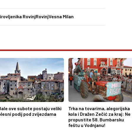
rovljenika Rovinj
Rovinj
Vesna Milan
Bale ove subote postaju veliki
Trka na tovarima, alegorijska
plesni podij pod zvijezdama
kola i Dražen Zečić za kraj: Ne
propustite 58. Bumbarsku
feštu u Vodnjanu!