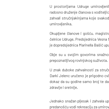
U prostorijama Udruge umirovljen
radosno druženje članova s voditelj
zahvali stručnjakinjama koje svakod
umirovljenika.
Okupljene članove i gošću, magistr
čelnice Udruge. Predsjednica Vesna 
je dopredsjednica Marinella Bašić upu
Obje su u svojim govorima snažno i
prepoznatljivog rovinjskog suživota.
U znak duboke zahvalnosti za stručno
Darki Jelenc uručeno je prigodno cvij
dokaz da su godine samo broj te da 
zdravije i sretnije.
Jednako snažan pljesak i zahvala upu
predanošću vodi rekreaciju za umirov