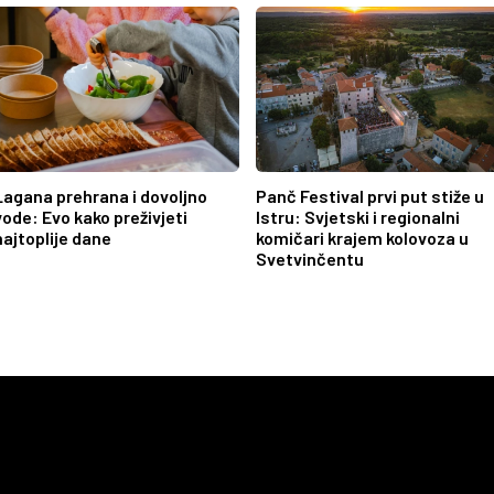
Lagana prehrana i dovoljno
Panč Festival prvi put stiže u
vode: Evo kako preživjeti
Istru: Svjetski i regionalni
najtoplije dane
komičari krajem kolovoza u
Svetvinčentu