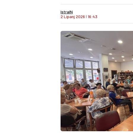
IstraIN
2 Lipanj 2026
I
16:43