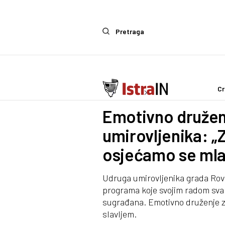
Pretraga
Cr
Ostalo
Zanimljivosti
Emotivno druženj
umirovljenika: „
osjećamo se mlađe
Udruga umirovljenika grada Rovin
programa koje svojim radom svako
sugrađana. Emotivno druženje z
slavljem.