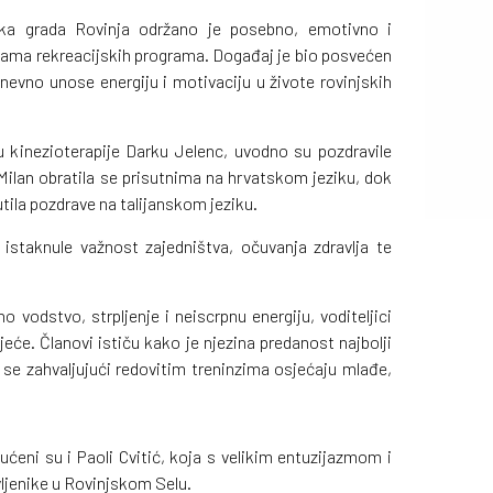
ika grada Rovinja održano je posebno, emotivno i
icama rekreacijskih programa. Događaj je bio posvećen
nevno unose energiju i motivaciju u živote rovinjskih
u kinezioterapije Darku Jelenc, uvodno su pozdravile
Milan obratila se prisutnima na hrvatskom jeziku, dok
tila pozdrave na talijanskom jeziku.
staknule važnost zajedništva, očuvanja zdravlja te
 vodstvo, strpljenje i neiscrpnu energiju, voditeljici
eće. Članovi ističu kako je njezina predanost najbolji
se zahvaljujući redovitim treninzima osjećaju mlađe,
ćeni su i Paoli Cvitić, koja s velikim entuzijazmom i
ljenike u Rovinjskom Selu.