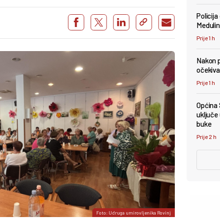
Policija
Medulin
Prije 1 h
Nakon p
očekiva
Prije 1 h
Općina 
uključe
buke
Prije 2 h
Foto: Udruga umirovljenika Rovinj