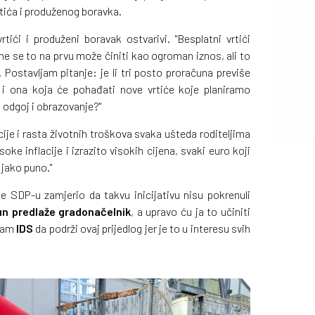
tića i produženog boravka.
tići i produženi boravak ostvarivi. "Besplatni vrtići
e se to na prvu može činiti kao ogroman iznos, ali to
 Postavljam pitanje: je li tri posto proračuna previše
 i ona koja će pohađati nove vrtiće koje planiramo
i odgoj i obrazovanje?"
cije i rasta životnih troškova svaka ušteda roditeljima
oke inflacije i izrazito visokih cijena, svaki euro koji
 jako puno."
je SDP-u zamjerio da takvu inicijativu nisu pokrenuli
n predlaže gradonačelnik
, a upravo ću ja to učiniti
ivam
IDS
da podrži ovaj prijedlog jer je to u interesu svih