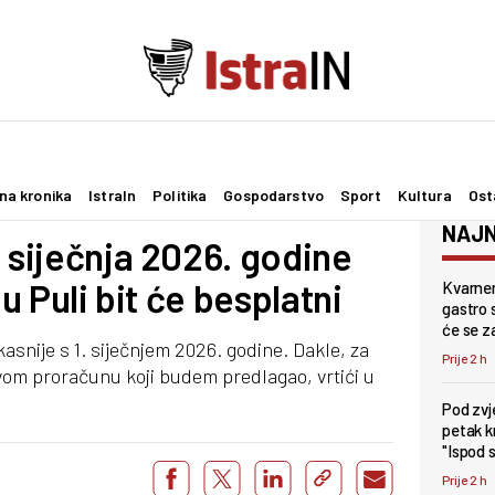
na kronika
IstraIn
Politika
Gospodarstvo
Sport
Kultura
Ost
NAJN
. siječnja 2026. godine
 u Puli bit će besplatni
Kvarner
gastro s
će se z
asnije s 1. siječnjem 2026. godine. Dakle, za
Prije 2 h
vom proračunu koji budem predlagao, vrtići u
Pod zv
petak k
"Ispod 
Prije 2 h