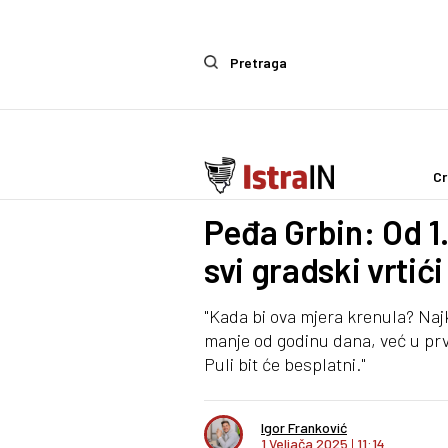
Pretraga
Cr
Politika
Peđa Grbin: Od 1
svi gradski vrtići
"Kada bi ova mjera krenula? Najk
manje od godinu dana, već u pr
Puli bit će besplatni."
Igor Franković
1 Veljača 2025
I
11:14