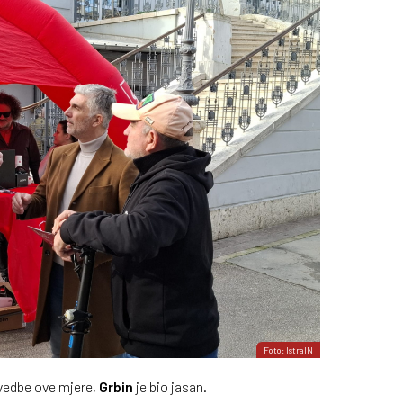
Foto: IstraIN
vedbe ove mjere,
Grbin
je bio jasan.