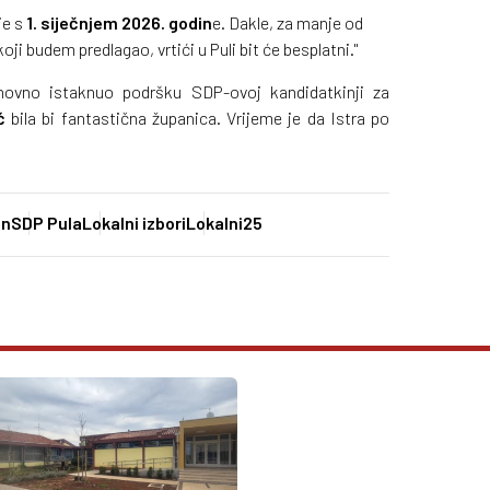
je s
1. siječnjem 2026. godin
e. Dakle, za manje od
i budem predlagao, vrtići u Puli bit će besplatni."
onovno istaknuo podršku SDP-ovoj kandidatkinji za
ć
bila bi fantastična županica. Vrijeme je da Istra po
in
SDP Pula
Lokalni izbori
Lokalni25