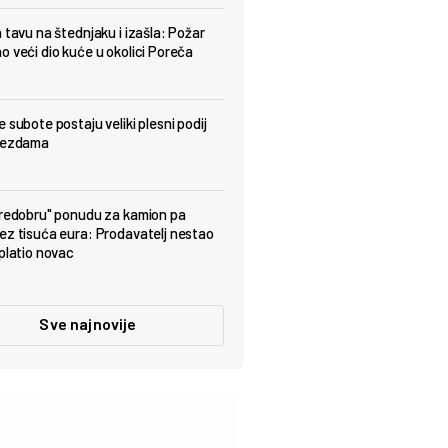
a tavu na štednjaku i izašla: Požar
o veći dio kuće u okolici Poreča
 subote postaju veliki plesni podij
ijezdama
predobru" ponudu za kamion pa
ez tisuća eura: Prodavatelj nestao
uplatio novac
Sve najnovije