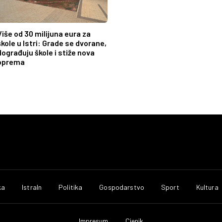
Više od 30 milijuna eura za
škole u Istri: Grade se dvorane,
dograđuju škole i stiže nova
oprema
ka
IstraIn
Politika
Gospodarstvo
Sport
Kultura
Impresum
Cjenik