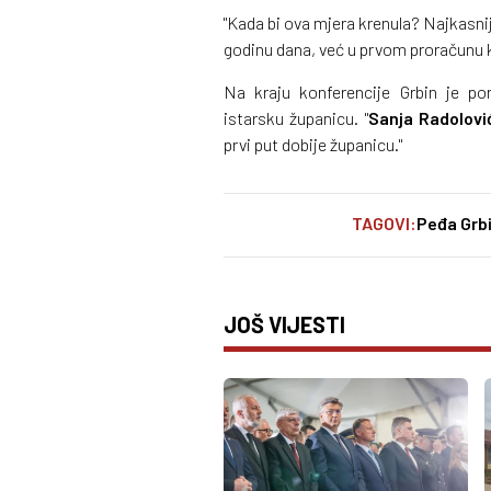
"Kada bi ova mjera krenula? Najkasni
godinu dana, već u prvom proračunu koj
Na kraju konferencije Grbin je p
istarsku županicu. "
Sanja Radolovi
prvi put dobije županicu."
TAGOVI:
Peđa Grb
JOŠ VIJESTI