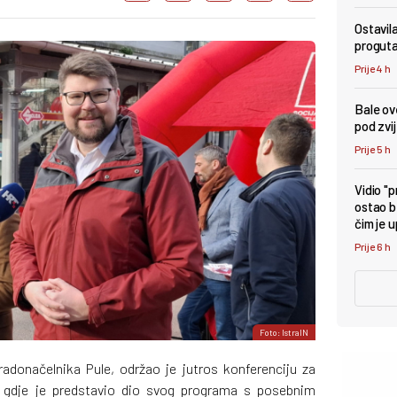
Ostavil
proguta
Prije 4 h
Bale ove
pod zv
Prije 5 h
Vidio "
ostao b
čim je 
Prije 6 h
Foto: IstraIN
adonačelnika Pule, održao je jutros konferenciju za
i, gdje je predstavio dio svog programa s posebnim