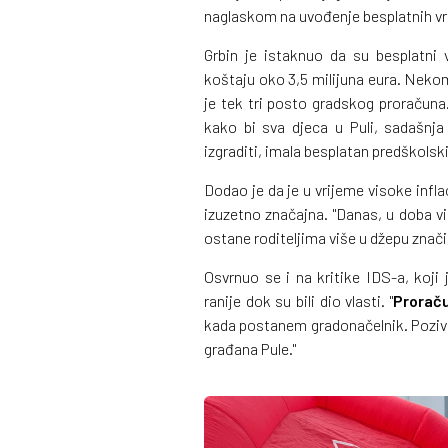
naglaskom na uvođenje besplatnih vr
Grbin je istaknuo da su besplatni vr
koštaju oko 3,5 milijuna eura. Nekom
je tek tri posto gradskog proračuna.
kako bi sva djeca u Puli, sadašnja
izgraditi, imala besplatan predškolsk
Dodao je da je u vrijeme visoke infla
izuzetno značajna. "Danas, u doba vis
ostane roditeljima više u džepu znači
Osvrnuo se i na kritike IDS-a, koji 
ranije dok su bili dio vlasti. "
Proraču
kada postanem gradonačelnik. Poz
građana Pule."