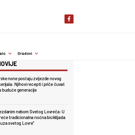
alo
Gradovi
OVIJE
ske none postaju zvijezde novog
erijala: Njihovi recepti i priče čuvat
a buduće generacije
jezdanim nebom Svetog Lovreča: U
reće tradicionalna noćna biciklijada
suza svetog Lovre"