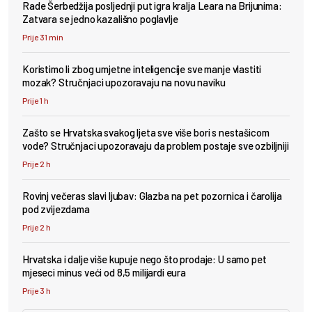
Rade Šerbedžija posljednji put igra kralja Leara na Brijunima:
Zatvara se jedno kazališno poglavlje
Prije 31 min
Koristimo li zbog umjetne inteligencije sve manje vlastiti
mozak? Stručnjaci upozoravaju na novu naviku
Prije 1 h
Zašto se Hrvatska svakog ljeta sve više bori s nestašicom
vode? Stručnjaci upozoravaju da problem postaje sve ozbiljniji
Prije 2 h
Rovinj večeras slavi ljubav: Glazba na pet pozornica i čarolija
pod zvijezdama
Prije 2 h
Hrvatska i dalje više kupuje nego što prodaje: U samo pet
mjeseci minus veći od 8,5 milijardi eura
Prije 3 h