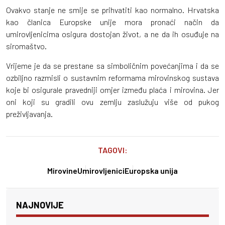
Ovakvo stanje ne smije se prihvatiti kao normalno. Hrvatska
kao članica Europske unije mora pronaći način da
umirovljenicima osigura dostojan život, a ne da ih osuđuje na
siromaštvo.
Vrijeme je da se prestane sa simboličnim povećanjima i da se
ozbiljno razmisli o sustavnim reformama mirovinskog sustava
koje bi osigurale pravedniji omjer između plaća i mirovina. Jer
oni koji su gradili ovu zemlju zaslužuju više od pukog
preživljavanja.
TAGOVI:
Mirovine
Umirovljenici
Europska unija
NAJNOVIJE