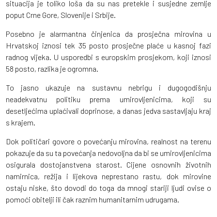
situacija je toliko loša da su nas pretekle i susjedne zemlje
poput Crne Gore, Slovenije i Srbije.
Posebno je alarmantna činjenica da prosječna mirovina u
Hrvatskoj iznosi tek 35 posto prosječne plaće u kasnoj fazi
radnog vijeka. U usporedbi s europskim prosjekom, koji iznosi
58 posto, razlika je ogromna.
To jasno ukazuje na sustavnu nebrigu i dugogodišnju
neadekvatnu politiku prema umirovljenicima, koji su
desetljećima uplaćivali doprinose, a danas jedva sastavljaju kraj
s krajem.
Dok političari govore o povećanju mirovina, realnost na terenu
pokazuje da su ta povećanja nedovoljna da bi se umirovljenicima
osigurala dostojanstvena starost. Cijene osnovnih životnih
namirnica, režija i lijekova neprestano rastu, dok mirovine
ostaju niske, što dovodi do toga da mnogi stariji ljudi ovise o
pomoći obitelji ili čak raznim humanitarnim udrugama.