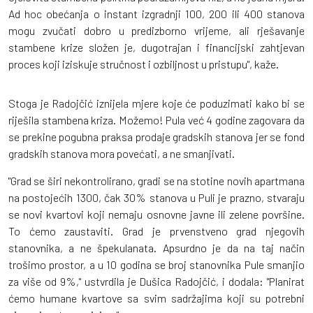
Ad hoc obećanja o instant izgradnji 100, 200 ili 400 stanova
mogu zvučati dobro u predizborno vrijeme, ali rješavanje
stambene krize složen je, dugotrajan i financijski zahtjevan
proces koji iziskuje stručnost i ozbiljnost u pristupu", kaže.
Stoga je Radojčić iznijela mjere koje će poduzimati kako bi se
riješila stambena kriza. Možemo! Pula već 4 godine zagovara da
se prekine pogubna praksa prodaje gradskih stanova jer se fond
gradskih stanova mora povećati, a ne smanjivati.
"Grad se širi nekontrolirano, gradi se na stotine novih apartmana
na postojećih 1300, čak 30% stanova u Puli je prazno, stvaraju
se novi kvartovi koji nemaju osnovne javne ili zelene površine.
To ćemo zaustaviti. Grad je prvenstveno grad njegovih
stanovnika, a ne špekulanata. Apsurdno je da na taj način
trošimo prostor, a u 10 godina se broj stanovnika Pule smanjio
za više od 9%," ustvrdila je Dušica Radojčić, i dodala: "Planirat
ćemo humane kvartove sa svim sadržajima koji su potrebni