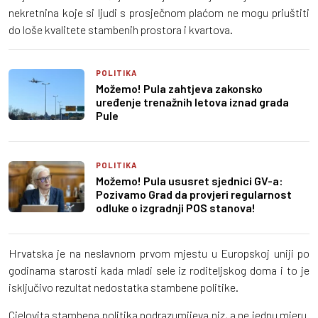
nekretnina koje si ljudi s prosječnom plaćom ne mogu priuštiti
do loše kvalitete stambenih prostora i kvartova.
POLITIKA
Možemo! Pula zahtjeva zakonsko
uređenje trenažnih letova iznad grada
Pule
POLITIKA
Možemo! Pula ususret sjednici GV-a:
Pozivamo Grad da provjeri regularnost
odluke o izgradnji POS stanova!
Hrvatska je na neslavnom prvom mjestu u Europskoj uniji po
godinama starosti kada mladi sele iz roditeljskog doma i to je
isključivo rezultat nedostatka stambene politike.
Cjelovita stambena politika podrazumijeva niz, a ne jednu mjeru.