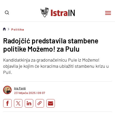
Politika
Radojčić predstavila stambene
politike Možemo! za Pulu
Kandidatkinja za gradonačelnicu Pule iz Možemo!
objavila je kojim će koracima ublažiti stambenu krizu u
Puli.
Iris Foriš
23 Veljača 2025
I
09:07