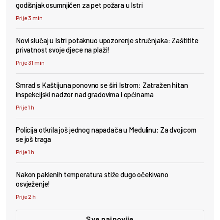
godišnjak osumnjičen za pet požara u Istri
Prije 3 min
Novi slučaj u Istri potaknuo upozorenje stručnjaka: Zaštitite
privatnost svoje djece na plaži!
Prije 31 min
Smrad s Kaštijuna ponovno se širi Istrom: Zatražen hitan
inspekcijski nadzor nad gradovima i općinama
Prije 1 h
Policija otkrila još jednog napadača u Medulinu: Za dvojicom
se još traga
Prije 1 h
Nakon paklenih temperatura stiže dugo očekivano
osvježenje!
Prije 2 h
Sve najnovije