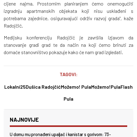
cijene najma. Prostornim planiranjem ćemo onemogućiti
izgradnju apartmanskih objekata koji nisu usklađeni s
potrebama zajednice, osiguravajući održiv razvoj grada", kaže
Radojčić.
Medijsku konferenciju Radojčić je završila izjavom da
stanovanje gradi grad te da način na koji ćemo brinuti za
domaće stanovništvo pokazuje kako će nam grad izgledati.
TAGOVI:
Lokalni25
Dušica Radojčić
Možemo! Pula
Možemo!
PulaFlash
Pula
NAJNOVIJE
U domu mu pronađeni upaljač i kanistar s gorivom: 73-