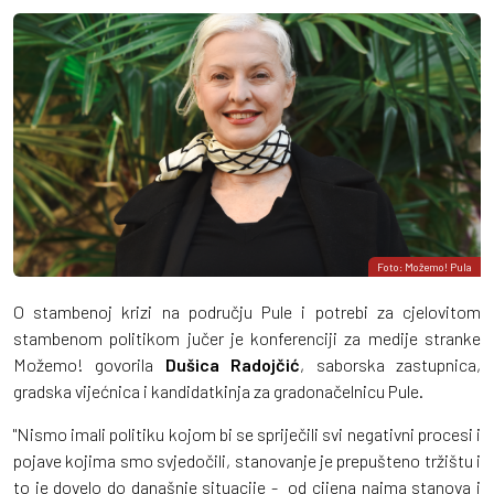
Foto: Možemo! Pula
O stambenoj krizi na području Pule i potrebi za cjelovitom
stambenom politikom jučer je konferenciji za medije stranke
Možemo! govorila
Dušica Radojčić
, saborska zastupnica,
gradska vijećnica i kandidatkinja za gradonačelnicu Pule.
"Nismo imali politiku kojom bi se spriječili svi negativni procesi i
pojave kojima smo svjedočili, stanovanje je prepušteno tržištu i
to je dovelo do današnje situacije - od cijena najma stanova i