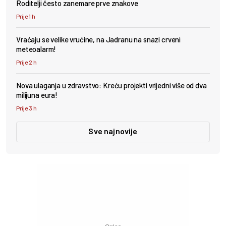
Roditelji često zanemare prve znakove
Prije 1 h
Vraćaju se velike vrućine, na Jadranu na snazi crveni
meteoalarm!
Prije 2 h
Nova ulaganja u zdravstvo: Kreću projekti vrijedni više od dva
milijuna eura!
Prije 3 h
Sve najnovije