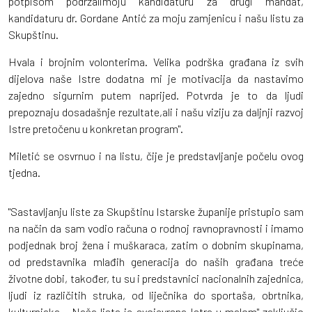
potpisom podržalimoju kandidaturu za drugi mandat,
kandidaturu dr. Gordane Antić za moju zamjenicu i našu listu za
Skupštinu.
Hvala i brojnim volonterima. Velika podrška građana iz svih
dijelova naše Istre dodatna mi je motivacija da nastavimo
zajedno sigurnim putem naprijed. Potvrda je to da ljudi
prepoznaju dosadašnje rezultate,ali i našu viziju za daljnji razvoj
Istre pretočenu u konkretan program".
Miletić se osvrnuo i na listu, čije je predstavljanje počelu ovog
tjedna.
"Sastavljanju liste za Skupštinu Istarske županije pristupio sam
na način da sam vodio računa o rodnoj ravnopravnosti i imamo
podjednak broj žena i muškaraca, zatim o dobnim skupinama,
od predstavnika mlađih generacija do naših građana treće
životne dobi, također, tu su i predstavnici nacionalnih zajednica,
ljudi iz različitih struka, od liječnika do sportaša, obrtnika,
kulturnjaka… Naša lista je svojevrsna Istra u malom" zaključio