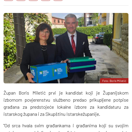
Foto: Boris Miletić
Župan Boris Miletić prvi je kandidat koji je Županijskom
izbornom povjerenstvu službeno predao prikupljene potpise
građana za predstojeće lokalne izbore za kandidaturu za
istarskog župana i za Skupštinu Istarskežupanije.
"Od srca hvala svim građankama i građanima koji su svojim