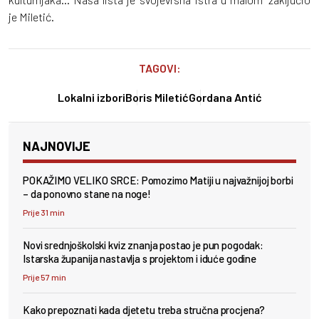
je Miletić.
TAGOVI:
Lokalni izbori
Boris Miletić
Gordana Antić
NAJNOVIJE
POKAŽIMO VELIKO SRCE: Pomozimo Matiji u najvažnijoj borbi
– da ponovno stane na noge!
Prije 31 min
Novi srednjoškolski kviz znanja postao je pun pogodak:
Istarska županija nastavlja s projektom i iduće godine
Prije 57 min
Kako prepoznati kada djetetu treba stručna procjena?