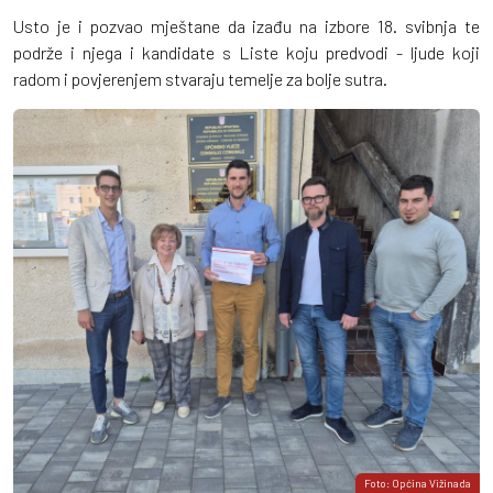
Usto je i pozvao mještane da izađu na izbore 18. svibnja te
podrže i njega i kandidate s Liste koju predvodi - ljude koji
radom i povjerenjem stvaraju temelje za bolje sutra.
Foto: Općina Vižinada