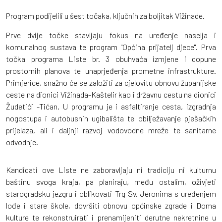
Program podijelili u šest točaka, ključnih za boljitak Vižinade.
Prve dvije točke stavljaju fokus na uređenje naselja i
komunalnog sustava te program "Općina prijatelj djece". Prva
točka programa Liste br. 3 obuhvaća izmjene i dopune
prostornih planova te unaprjeđenja prometne infrastrukture.
Primjerice, snažno će se založiti za cjelovitu obnovu županijske
ceste na dionici Vižinada-Kaštelir kao i državnu cestu na dionici
Žudetići -Tićan. U programu je i asfaltiranje cesta, izgradnja
nogostupa i autobusnih ugibališta te obilježavanje pješačkih
prijelaza, ali i daljnji razvoj vodovodne mreže te sanitarne
odvodnje.
Kandidati ove Liste ne zaboravljaju ni tradiciju ni kulturnu
baštinu svoga kraja, pa planiraju, među ostalim, oživjeti
starogradsku jezgru i oblikovati Trg Sv. Jeronima s uređenjem
lođe i stare škole, dovršiti obnovu općinske zgrade i Doma
kulture te rekonstruirati i prenamijeniti derutne nekretnine u