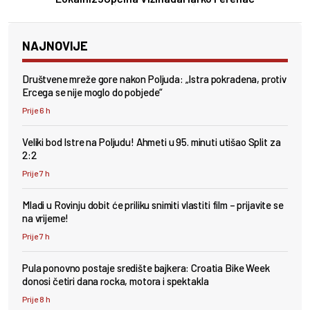
NAJNOVIJE
Društvene mreže gore nakon Poljuda: „Istra pokradena, protiv
Ercega se nije moglo do pobjede“
Prije 6 h
Veliki bod Istre na Poljudu! Ahmeti u 95. minuti utišao Split za
2:2
Prije 7 h
Mladi u Rovinju dobit će priliku snimiti vlastiti film – prijavite se
na vrijeme!
Prije 7 h
Pula ponovno postaje središte bajkera: Croatia Bike Week
donosi četiri dana rocka, motora i spektakla
Prije 8 h