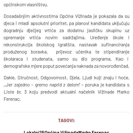
općinskom vlasništvu.
Dosadašnjim aktivnostima Općina Vižinada je pokazala da su
djeca i mladi apsolutni prioritet, pa planovi kandidata uključuju
dogradnju dječjeg vrtića za dodatnu jasličku skupinu uz
opremanje vrtića novim sadržajima. Uređenje škole i
rekonstrukcija školskog igrališta, nastavak sufinanciranja
produženog boravka, prijevoz učenika te stipendiranje
školaraca i studenata, samo su dio programa. Kao i
demografske mjere poput povećanja naknada za novorođenčad.
Dakle. Stručnost. Odgovornost. Djela. Ljudi koji znaju i hoće.
,,Jer zajedno – gremo naprid z delom'' – poruka je kandidata s
Liste br. 3 koju predvodi aktualni načelnik Vižinade Marko
Ferenac.
TAGOVI:
Lokalni25
Općina Vižinada
Marko Ferenac