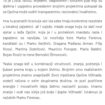
To je Lista, ističu, vrijednih, odgovornih i stručnih ljudi koji su
djelima i uspješno provedenim brojnim projektima pokazali da
se Općina može voditi transparentno, racionalno i kvalitetno.
Ima tu poznatih lica koja već iza sebe imaju konkretne rezultate
u lokalnoj zajednici, ali i svježe, mlade snage koja će dati novi
vjetar u leđa Općini, koja je i u proteklom mandatu rasla i
zapaženo se razvijala. Uz nositelja liste Marka Ferenca,
kandidati su i Marko Geržinić, Dragana Mađarac Arman, Filip
Rossi, Martina Dobrilović, Mauricio Poropat, Maria Baldini,
Bojan Rosić te Irene Bernobić Šimonović.
"Naša snaga leži u kombinaciji stručnosti, znanja, poštenja i
ljubavi prema kraju u kojem živimo. Brojnim smo realiziranim
projektima znatno unaprijedili život mještana Općine Vižinada,
vodeći računa o svim skupinama društva, te puni pozitivne
energije i inovativnih ideja želimo nastaviti posao. Imamo
znanje i vodi nas vizija još bolje i ljepše Vižinade", istaknuo je
načelnik Marko Ferenac.