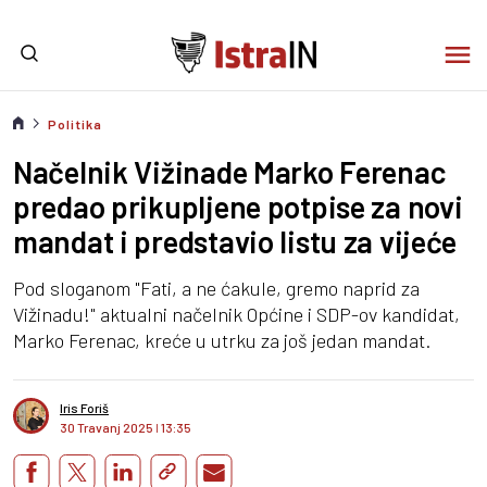
Politika
Načelnik Vižinade Marko Ferenac
predao prikupljene potpise za novi
mandat i predstavio listu za vijeće
Pod sloganom "Fati, a ne ćakule, gremo naprid za
Vižinadu!" aktualni načelnik Općine i SDP-ov kandidat,
Marko Ferenac, kreće u utrku za još jedan mandat.
Iris Foriš
30 Travanj 2025
I
13:35