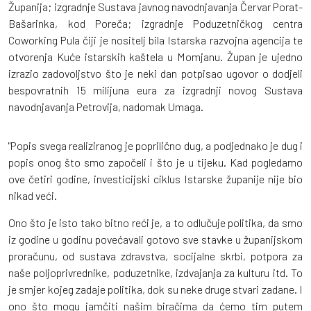
Županija; izgradnje Sustava javnog navodnjavanja Červar Porat-
Bašarinka, kod Poreča; izgradnje Poduzetničkog centra
Coworking Pula čiji je nositelj bila Istarska razvojna agencija te
otvorenja Kuće istarskih kaštela u Momjanu. Župan je ujedno
izrazio zadovoljstvo što je neki dan potpisao ugovor o dodjeli
bespovratnih 15 milijuna eura za izgradnji novog Sustava
navodnjavanja Petrovija, nadomak Umaga.
"Popis svega realiziranog je poprilično dug, a podjednako je dug i
popis onog što smo započeli i što je u tijeku. Kad pogledamo
ove četiri godine, investicijski ciklus Istarske županije nije bio
nikad veći.
Ono što je isto tako bitno reći je, a to odlučuje politika, da smo
iz godine u godinu povećavali gotovo sve stavke u županijskom
proračunu, od sustava zdravstva, socijalne skrbi, potpora za
naše poljoprivrednike, poduzetnike, izdvajanja za kulturu itd. To
je smjer kojeg zadaje politika, dok su neke druge stvari zadane. I
ono što mogu jamčiti našim biračima da ćemo tim putem