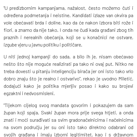
"U predizbornim kampanjama, nažalost, često možemo čuti i
određena podmetanja i neistine. Kandidati izlaze van okvira pa
vole obećavati brda i doline, kao da će nakon izbora biti rože i
fiori, a znamo da nije tako. I onda ne čudi kada građani zbog tih
praznih i nerealnih obećanja, koji se u konačnici ne ostvare,
izgube vjeru u javnu politiku i političare.
U niti jednoj kampanji do sada, a bilo ih je, nisam obećavao
nešto što nije moguće realizirati pa tako ni ovaj put. Nitko ne
treba dovesti u pitanju inteligenciju birača jer oni isto tako vrlo
dobro znaju što je realno i ostvarivo", rekao je uvodno Miletić,
dodajući kako je politika mjerljiv posao i kako su brojevi
egzaktni i nedvosmisleni.
"Tijekom cijelog svog mandata govorim i pokazujem da sam
župan koji spaja. Svaki župan mora prije svega htjeti, a onda
znati i moći surađivati sa svim gradonačelnicima i načelnicima
na svom području jer su oni isto tako direktno odabrani od
svojih građana i imaju izborni legitimitet, kao i s državnom