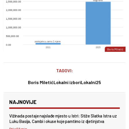
Boris Miletić
TAGOVI:
Boris Miletić
Lokalni izbori
Lokalni25
NAJNOVIJE
Vižinada postaje najslađe mjesto u Istri: Stiže Slatka Istra uz
Luku Basija, Cambi i okuse koje pamtimo iz djetinjstva
Prije 59 min