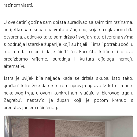
razinom vlasti.
U ove četiri godine sam doista surađivao sa svim tim razinama,
nerijetko sam kucao na vrata u Zagrebu, koja su uglavnom bila
otvorena. Jednako tako sam držao i svoja vrata otvorena svima
s područja Istarske županije koji su htjeli ili imali potrebu doći u
moj ured. To ću i dalje činiti jer, kao što ističem i u ovo
predizborno vrijeme, suradnja i kultura dijaloga nemaju
alternativu.
Istra je uvijek bila najjača kada se držala skupa. Isto tako,
građani Istre žele da se Istrom upravlja upravo iz Istre, a ne s
nekakvog trga, u ovom konkretnom slučaju s Iblerovog trga u
Zagrebu", nastavio je župan koji je potom krenuo s
predstavljanjem učinjenog.