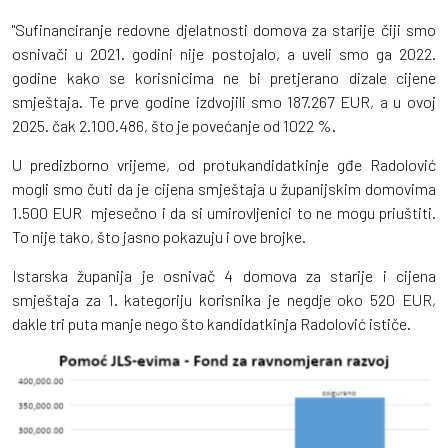
"Sufinanciranje redovne djelatnosti domova za starije čiji smo
osnivači u 2021. godini nije postojalo, a uveli smo ga 2022.
godine kako se korisnicima ne bi pretjerano dizale cijene
smještaja. Te prve godine izdvojili smo 187.267 EUR, a u ovoj
2025. čak 2.100.486, što je povećanje od 1022 %.
U predizborno vrijeme, od protukandidatkinje gđe Radolović
mogli smo čuti da je cijena smještaja u županijskim domovima
1.500 EUR mjesečno i da si umirovljenici to ne mogu priuštiti.
To nije tako, što jasno pokazuju i ove brojke.
Istarska županija je osnivač 4 domova za starije i cijena
smještaja za 1. kategoriju korisnika je negdje oko 520 EUR,
dakle tri puta manje nego što kandidatkinja Radolović ističe.