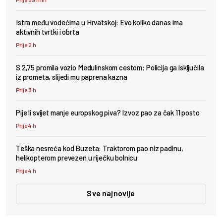
Istra među vodećima u Hrvatskoj: Evo koliko danas ima
aktivnih tvrtki i obrta
Prije 2 h
S 2,75 promila vozio Medulinskom cestom: Policija ga isključila
iz prometa, slijedi mu paprena kazna
Prije 3 h
Pije li svijet manje europskog piva? Izvoz pao za čak 11 posto
Prije 4 h
Teška nesreća kod Buzeta: Traktorom pao niz padinu,
helikopterom prevezen u riječku bolnicu
Prije 4 h
Sve najnovije