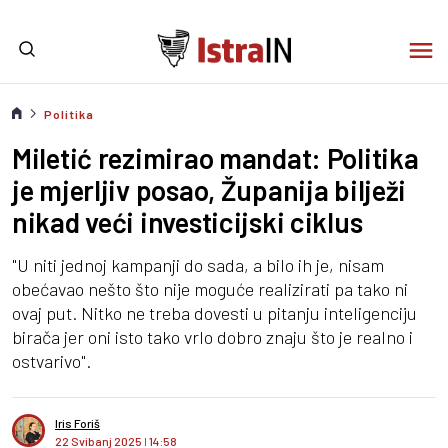
Politika
Miletić rezimirao mandat: Politika
je mjerljiv posao, Županija bilježi
nikad veći investicijski ciklus
"U niti jednoj kampanji do sada, a bilo ih je, nisam
obećavao nešto što nije moguće realizirati pa tako ni
ovaj put. Nitko ne treba dovesti u pitanju inteligenciju
birača jer oni isto tako vrlo dobro znaju što je realno i
ostvarivo".
Iris Foriš
22 Svibanj 2025
I
14:58