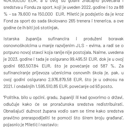
404.500,00 EUR, a u ovoj su godini značajno povećana i
sredstva u Fondu za sport, koji je uveden 2022. godine i to za 88
% - sa 79.600 na 150.000 EUR. Miletić je podsjetio da je kroz
Fond za sport do sada školovano 265 trenera i trenerica, a ove
godine će ih biti još stotinjak.
Istarska županija sufinancira i produženi boravak
osnovnoškolcima u manje razvijenim JLS - evima, a radi se o
potpuno novoj stavci koja ranije nije postojala. Naime, uvedena
je 2023. godine i tada je osigurano 99.495,51 EUR, dok je u ovoj
godini 683.507,84 EUR, što je povećanje od 587 %. Za
sufinanciranje prijevoza učenicima osnovnih škola je, pak, u
ovoj godini osigurano 2.976.879,58 EUR, što je u odnosu na
2021. i ondašnjih 1.595.510,85 EUR, povećanje od 93 posto.
"Politika, bilo u općini, gradu, županiji ili kad govorimo o državi,
odlučuje kako će se proračunska sredstva redistribuirati.
Obnašajući dužnost župana vodio sam se time kako sredstva
pravično preraspodijeliti te pomoći što širem broju građana",
pojasnio je Miletić i nastavio: