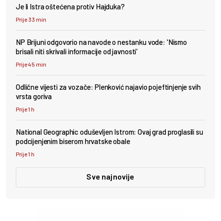
Je li Istra oštećena protiv Hajduka?
Prije 33 min
NP Brijuni odgovorio na navode o nestanku vode: 'Nismo
brisali niti skrivali informacije od javnosti'
Prije 45 min
Odlične vijesti za vozače: Plenković najavio pojeftinjenje svih
vrsta goriva
Prije 1 h
National Geographic oduševljen Istrom: Ovaj grad proglasili su
podcijenjenim biserom hrvatske obale
Prije 1 h
Sve najnovije