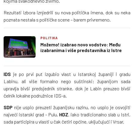
kojima svakodnevno živimo.
Rezultati izbora iznjedrili su nova politička imena, dok su neka
poznata nestala s političke scene – barem privremeno.
POLITIKA
Možemo! izabrao novo vodstvo: Među
izabranima i više predstavnika iz Istre
IDS
je po prvi put izgubio vlast u Istarskoj županiji i gradu
Labinu, ali više formalno nego suštinski: županijom sada
upravlja bivši predsjednik stranke, dok je Labin preuzeo bivši
čelnik lokalne podružnice IDS-a.
SDP
nije uspio preuzeti županijsku razinu, no uspio je osvojiti
najveći istarski grad – Pulu.
HDZ
, iako tradicionalno slab u Istri,
sada participira u vlasti u čak četiri općine, uključujući i Vrsar.