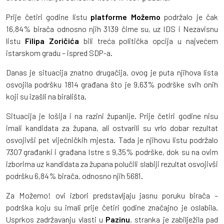
Prije četiri godine listu
platforme Možemo
podržalo je čak
16,84% birača odnosno njih 3139 čime su, uz IDS i Nezavisnu
listu
Filipa Zoričića
bili treća politička opcija u najvećem
istarskom gradu – ispred SDP-a.
Danas je situacija znatno drugačija, ovog je puta njihova lista
osvojila podršku 1814 građana što je 9,63% podrške svih onih
koji su izašli na birališta.
Situacija je lošija i na razini županije. Prije četiri godine nisu
imali kandidata za župana, ali ostvarili su vrlo dobar rezultat
osvojivši pet vijećničkih mjesta. Tada je njihovu listu podržalo
7307 građanki i građana Istre s 9,35% podrške, dok su na ovim
izborima uz kandidata za župana polučili slabiji rezultat osvojivši
podršku 6,84% birača, odnosno njih 5681.
Za Možemo! ovi izbori predstavljaju jasnu poruku birača –
podrška koju su imali prije četiri godine značajno je oslabila.
Usprkos zadržavanju vlasti u
Pazinu
, stranka je zabilježila pad