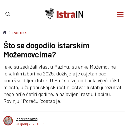
Politika
Što se dogodilo istarskim
Možemovcima?
Iako su zadržali vlast u Pazinu, stranka Možemo! na
lokalnim izborima 2025. doživjela je osjetan pad
podrške diljem Istre. U Puli su izgubili pola vijećničkih
mjesta, u županijskoj skupštini ostvarili slabiji rezultat
nego prije četiri godine, a najavljeni rast u Labinu,
Rovinju i Poreču izostao je.
Igor Franković
6 Lipanj 2025
I
06:15