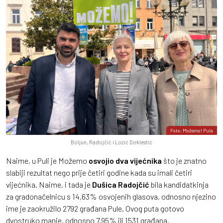
Foto: Možemo! Pula
Boljun, Radojčić i Lozić Doklestić
Naime, u Puli je Možemo
osvojio dva vijećnika
što je znatno
slabiji rezultat nego prije četiri godine kada su imali četiri
vijećnika. Naime, i tada je
Dušica Radojčić
bila kandidatkinja
za gradonačelnicu s 14,63% osvojenih glasova, odnosno njezino
ime je zaokružilo 2792 građana Pule. Ovog puta gotovo
dvostruko manje, odnosno 7,95% ili 1531 građana.