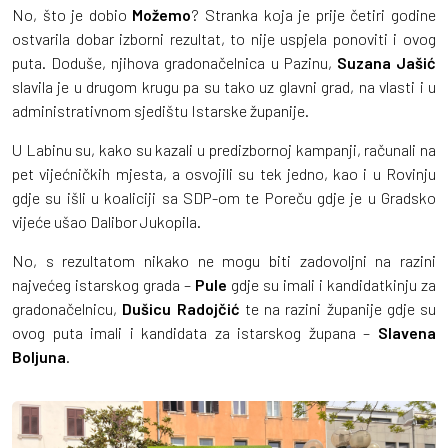
No, što je dobio
Možemo
? Stranka koja je prije četiri godine
ostvarila dobar izborni rezultat, to nije uspjela ponoviti i ovog
puta. Doduše, njihova gradonačelnica u Pazinu,
Suzana Jašić
slavila je u drugom krugu pa su tako uz glavni grad, na vlasti i u
administrativnom sjedištu Istarske županije.
U Labinu su, kako su kazali u predizbornoj kampanji, računali na
pet vijećničkih mjesta, a osvojili su tek jedno, kao i u Rovinju
gdje su išli u koaliciji sa SDP-om te Poreču gdje je u Gradsko
vijeće ušao Dalibor Jukopila.
No, s rezultatom nikako ne mogu biti zadovoljni na razini
najvećeg istarskog grada –
Pule
gdje su imali i kandidatkinju za
gradonačelnicu,
Dušicu Radojčić
te na razini županije gdje su
ovog puta imali i kandidata za istarskog župana –
Slavena
Boljuna
.