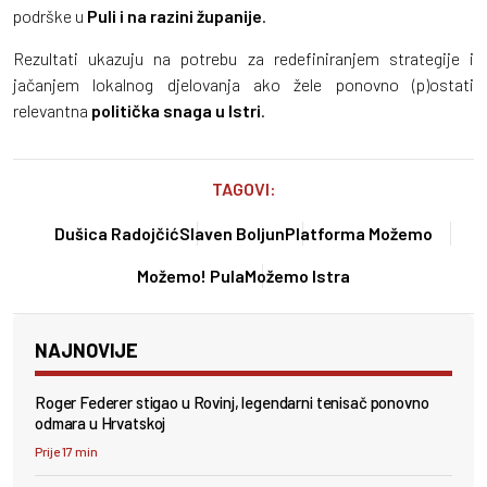
podrške u
Puli i na razini županije
.
Rezultati ukazuju na potrebu za redefiniranjem strategije i
jačanjem lokalnog djelovanja ako žele ponovno (p)ostati
relevantna
politička snaga u Istri
.
TAGOVI:
Dušica Radojčić
Slaven Boljun
Platforma Možemo
Možemo! Pula
Možemo Istra
NAJNOVIJE
Roger Federer stigao u Rovinj, legendarni tenisač ponovno
odmara u Hrvatskoj
Prije 17 min