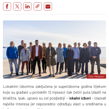
Foto: Možemo!
Lokalnim izborima zaključena je superizborna godina tijekom
koje su građani u proteklih 12 mjeseci čak četiri puta izlazili na
birališta. Ipak, upravo su ovi posljednji – l
okalni izbori
– izazvali
najviše interesa jer neposredno određuju vlast u sredinama u