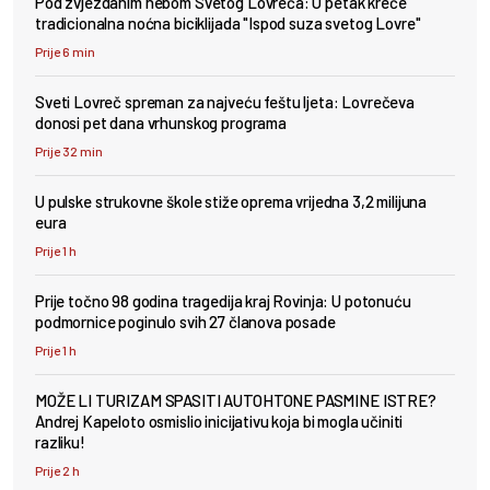
Pod zvjezdanim nebom Svetog Lovreča: U petak kreće
tradicionalna noćna biciklijada "Ispod suza svetog Lovre"
Prije 6 min
Sveti Lovreč spreman za najveću feštu ljeta: Lovrečeva
donosi pet dana vrhunskog programa
Prije 32 min
U pulske strukovne škole stiže oprema vrijedna 3,2 milijuna
eura
Prije 1 h
Prije točno 98 godina tragedija kraj Rovinja: U potonuću
podmornice poginulo svih 27 članova posade
Prije 1 h
MOŽE LI TURIZAM SPASITI AUTOHTONE PASMINE ISTRE?
Andrej Kapeloto osmislio inicijativu koja bi mogla učiniti
razliku!
Prije 2 h