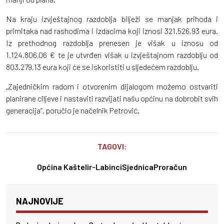
Na kraju izvještajnog razdoblja bilježi se manjak prihoda i
primitaka nad rashodima i izdacima koji iznosi 321.526,93 eura.
Iz prethodnog razdoblja prenesen je višak u iznosu od
1.124.806,06 € te je utvrđen višak u izvještajnom razdoblju od
803.279,13 eura koji će se iskoristiti u sljedećem razdoblju.
„Zajedničkim radom i otvorenim dijalogom možemo ostvariti
planirane ciljeve i nastaviti razvijati našu općinu na dobrobit svih
generacija“, poručio je načelnik Petrović.
TAGOVI:
Općina Kaštelir-Labinci
Sjednica
Proračun
NAJNOVIJE