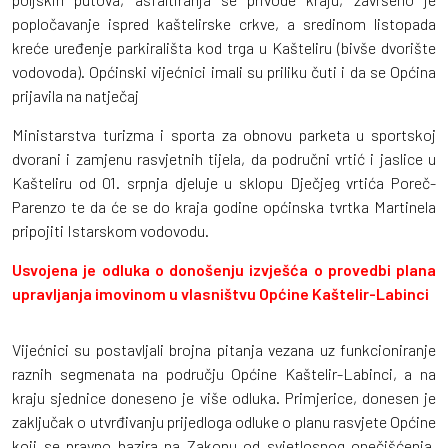
popločavanje ispred kaštelirske crkve, a sredinom listopada
kreće uređenje parkirališta kod trga u Kašteliru (bivše dvorište
vodovoda). Općinski vijećnici imali su priliku čuti i da se Općina
prijavila na natječaj
Ministarstva turizma i sporta za obnovu parketa u sportskoj
dvorani i zamjenu rasvjetnih tijela, da područni vrtić i jaslice u
Kašteliru od 01. srpnja djeluje u sklopu Dječjeg vrtića Poreč-
Parenzo te da će se do kraja godine općinska tvrtka Martinela
pripojiti Istarskom vodovodu.
Usvojena je odluka o donošenju izvješća o provedbi plana
upravljanja imovinom u vlasništvu Općine Kaštelir-Labinci
Vijećnici su postavljali brojna pitanja vezana uz funkcioniranje
raznih segmenata na području Općine Kaštelir-Labinci, a na
kraju sjednice doneseno je više odluka. Primjerice, donesen je
zaključak o utvrđivanju prijedloga odluke o planu rasvjete Općine
koji se pravno bazira na Zakonu od svjetlosnog onečišćenja,