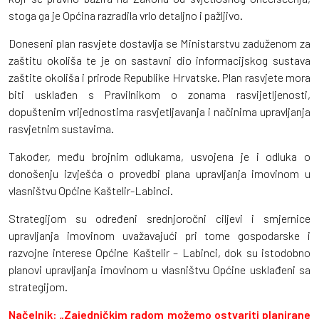
stoga ga je Općina razradila vrlo detaljno i pažljivo.
Doneseni plan rasvjete dostavlja se Ministarstvu zaduženom za
zaštitu okoliša te je on sastavni dio informacijskog sustava
zaštite okoliša i prirode Republike Hrvatske. Plan rasvjete mora
biti usklađen s Pravilnikom o zonama rasvijetljenosti,
dopuštenim vrijednostima rasvjetljavanja i načinima upravljanja
rasvjetnim sustavima.
Također, među brojnim odlukama, usvojena je i odluka o
donošenju izvješća o provedbi plana upravljanja imovinom u
vlasništvu Općine Kaštelir-Labinci.
Strategijom su određeni srednjoročni ciljevi i smjernice
upravljanja imovinom uvažavajući pri tome gospodarske i
razvojne interese Općine Kaštelir – Labinci, dok su istodobno
planovi upravljanja imovinom u vlasništvu Općine usklađeni sa
strategijom.
Načelnik: „Zajedničkim radom možemo ostvariti planirane