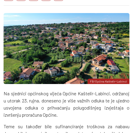
FB/Općina Kaštelir-Labinci
Na sjednici općinskog vijeća Općine Kaštelir-Labinci, održanoj
u utorak 23. rujna, doneseno je više važnih odluka te je ujedno
usvojena odluka o prihvaćanju polugodišnjeg izvještaja o
izvršenju proračuna Općine.
Teme su također bile sufinanciranje troškova za nabavu