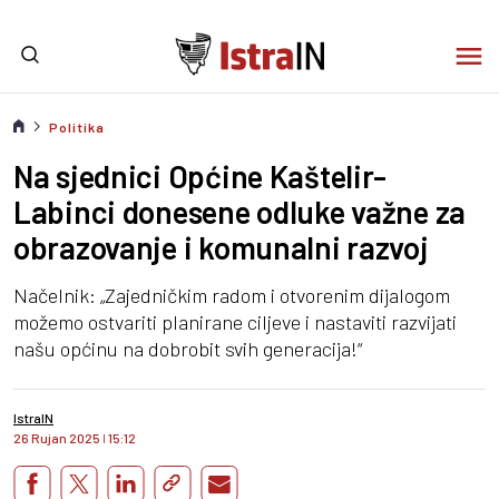
Politika
Na sjednici Općine Kaštelir-
Labinci donesene odluke važne za
obrazovanje i komunalni razvoj
Načelnik: „Zajedničkim radom i otvorenim dijalogom
možemo ostvariti planirane ciljeve i nastaviti razvijati
našu općinu na dobrobit svih generacija!“
IstraIN
26 Rujan 2025
I
15:12