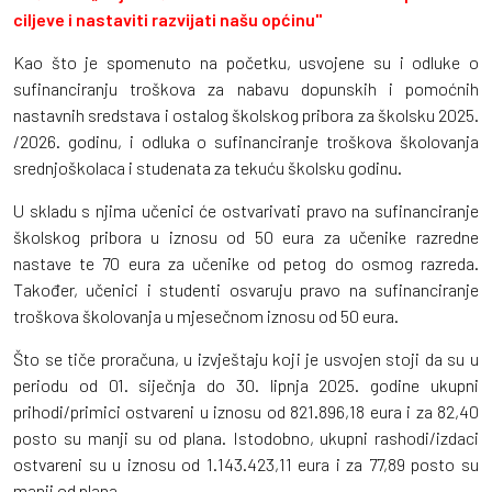
ciljeve i nastaviti razvijati našu općinu"
Kao što je spomenuto na početku, usvojene su i odluke o
sufinanciranju troškova za nabavu dopunskih i pomoćnih
nastavnih sredstava i ostalog školskog pribora za školsku 2025.
/2026. godinu, i odluka o sufinanciranje troškova školovanja
srednjoškolaca i studenata za tekuću školsku godinu.
U skladu s njima učenici će ostvarivati pravo na sufinanciranje
školskog pribora u iznosu od 50 eura za učenike razredne
nastave te 70 eura za učenike od petog do osmog razreda.
Također, učenici i studenti osvaruju pravo na sufinanciranje
troškova školovanja u mjesečnom iznosu od 50 eura.
Što se tiče proračuna, u izvještaju koji je usvojen stoji da su u
periodu od 01. siječnja do 30. lipnja 2025. godine ukupni
prihodi/primici ostvareni u iznosu od 821.896,18 eura i za 82,40
posto su manji su od plana. Istodobno, ukupni rashodi/izdaci
ostvareni su u iznosu od 1.143.423,11 eura i za 77,89 posto su
manji od plana.