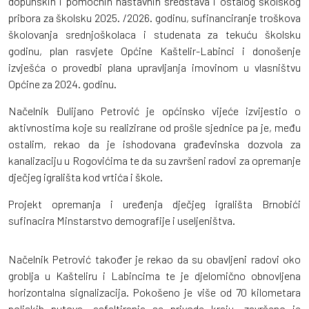
dopunskih i pomoćnih nastavnih sredstava i ostalog školskog
pribora za školsku 2025. /2026. godinu, sufinanciranje troškova
školovanja srednjoškolaca i studenata za tekuću školsku
godinu, plan rasvjete Općine Kaštelir-Labinci i donošenje
izvješća o provedbi plana upravljanja imovinom u vlasništvu
Općine za 2024. godinu.
Načelnik Đulijano Petrović je općinsko vijeće izvijestio o
aktivnostima koje su realizirane od prošle sjednice pa je, među
ostalim, rekao da je ishodovana građevinska dozvola za
kanalizaciju u Rogovićima te da su završeni radovi za opremanje
dječjeg igrališta kod vrtića i škole.
Projekt opremanja i uređenja dječjeg igrališta Brnobići
sufinacira Minstarstvo demografije i useljeništva.
Načelnik Petrović također je rekao da su obavljeni radovi oko
groblja u Kašteliru i Labincima te je djelomično obnovljena
horizontalna signalizacija. Pokošeno je više od 70 kilometara
poljskih putova, asfaltiranja se privode kraju, završeno je