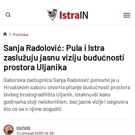
Politika
Sanja Radolović: Pula i Istra
zaslužuju jasnu viziju budućnosti
prostora Uljanika
Saborska zastupnica Sanja Radolović ponovno je u
Hrvatskom saboru otvorila pitanje budućnosti prostora
bivšeg brodogradilišta Uljanik, istaknuvši kako
godinama stoji neiskorišten, bez jasne vizije i odgovora
što će se s njime dogoditi.
Iris Foriš
2 Listopad 2025
I
14:39