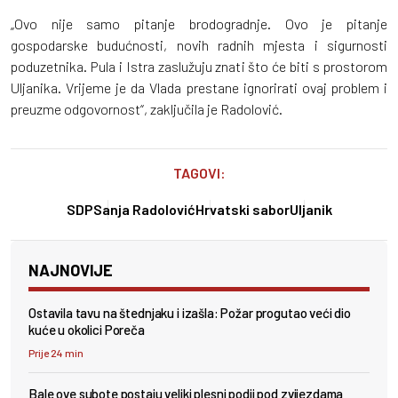
„Ovo nije samo pitanje brodogradnje. Ovo je pitanje
gospodarske budućnosti, novih radnih mjesta i sigurnosti
poduzetnika. Pula i Istra zaslužuju znati što će biti s prostorom
Uljanika. Vrijeme je da Vlada prestane ignorirati ovaj problem i
preuzme odgovornost“, zaključila je Radolović.
TAGOVI:
SDP
Sanja Radolović
Hrvatski sabor
Uljanik
NAJNOVIJE
Ostavila tavu na štednjaku i izašla: Požar progutao veći dio
kuće u okolici Poreča
Prije 24 min
Bale ove subote postaju veliki plesni podij pod zvijezdama