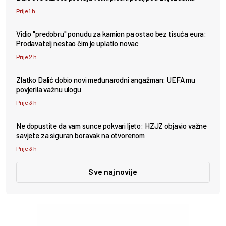
Prije 1 h
Vidio "predobru" ponudu za kamion pa ostao bez tisuća eura:
Prodavatelj nestao čim je uplatio novac
Prije 2 h
Zlatko Dalić dobio novi međunarodni angažman: UEFA mu
povjerila važnu ulogu
Prije 3 h
Ne dopustite da vam sunce pokvari ljeto: HZJZ objavio važne
savjete za siguran boravak na otvorenom
Prije 3 h
Sve najnovije