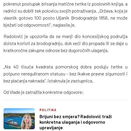
pokrenut postupak brisanja matične tvrtke iz poslovnih knjiga, a
radnici su dobili tek polovicu svojih potraživanja. „Država, koja je
vlasnik gotovo 100 posto Uljanik Brodogradnje 1856, ne može
bježati od odgovornosti“, naglasila je.
Radolović je upozorila da se manji dio koncesijskog područja
doista koristi za brodogradnju, dok veći dio propada ili se daje u
kratkoročne zakupne odnose bez dugoročnih ulaganja.
„Na 40 tisuća kvadrata pomorskog dobra posluju tvrtke u
potpuno nereguliranom statusu – bez ikakve pravne sigurnosti i
bez plaćanja naknada“, istaknula je zastupnica.
Od Vlade je zatražila konkretne odgovore:
POLITIKA
Brijuni bez smjera? Radolović traži
konkretna ulaganja i odgovorno
upravljanje