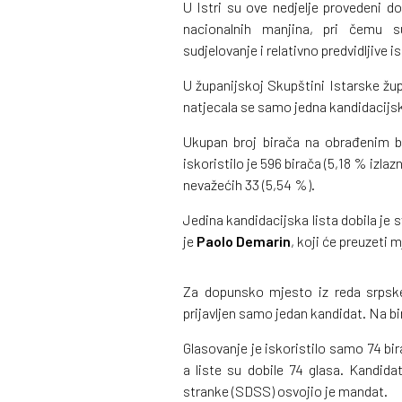
U Istri su ove nedjelje provedeni do
nacionalnih manjina, pri čemu su
sudjelovanje i relativno predvidljive i
U županijskoj Skupštini Istarske žup
natjecala se samo jedna kandidacijsk
Ukupan broj birača na obrađenim b
iskoristilo je 596 birača (5,18 % izlaz
nevažećih 33 (5,54 %).
Jedina kandidacijska lista dobila je s
je
Paolo Demarin
, koji će preuzeti 
Za dopunsko mjesto iz reda srpske
prijavljen samo jedan kandidat. Na b
Glasovanje je iskoristilo samo 74 birač
a liste su dobile 74 glasa. Kandid
stranke (SDSS) osvojio je mandat.