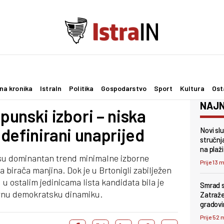
na kronika
IstraIn
Politika
Gospodarstvo
Sport
Kultura
Ost
NAJN
opunski izbori – niska
i definirani unaprijed
Novi sl
stručnj
na plaži
i su dominantan trend minimalne izborne
Prije 13 
birača manjina. Dok je u Brtonigli zabilježen
, u ostalim jedinicama lista kandidata bila je
Smrad s
varnu demokratsku dinamiku.
Zatraže
gradovi
Prije 52 