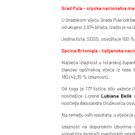
Grad Pula – srpska nacionalna ma
U Gradskom vijeću Grada Pule održan
od ukupno 2.974 birača, izašlo je na i
Jedina lista, SDSS, osvojila je 100 %
Općina Brtonigla – talijanska nac
Najveća izlaznost u Istarskoj župani
članove općinskog vijeća iz reda t
180 (42,35 % izlaznost).
Od toga je 177 listića bilo važeće 
nositeljice Lorene
Lubiana Bellé
d
nositelja Alessandra Druškovića osvoj
Na temelju ovih rezultata, u vijeće je 
Izlaznost na dopunskim izborima u 
signalizira da birači manjinskih zajedn