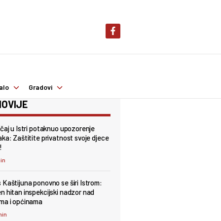
alo
Gradovi
OVIJE
učaj u Istri potaknuo upozorenje
aka: Zaštitite privatnost svoje djece
!
min
 Kaštijuna ponovno se širi Istrom:
n hitan inspekcijski nadzor nad
ma i općinama
min