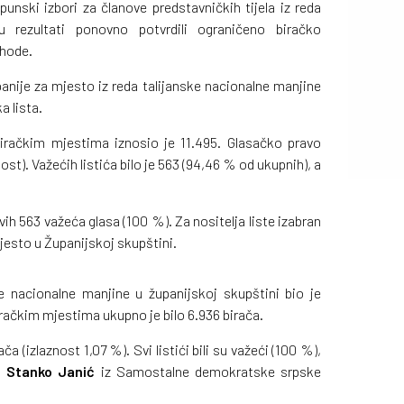
punski izbori za članove predstavničkih tijela iz reda
 rezultati ponovno potvrdili ograničeno biračko
shode.
anije za mjesto iz reda talijanske nacionalne manjine
a lista.
iračkim mjestima iznosio je 11.495. Glasačko pravo
nost). Važećih listića bilo je 563 (94,46 % od ukupnih), a
vih 563 važeća glasa (100 %). Za nositelja liste izabran
mjesto u Županijskoj skupštini.
 nacionalne manjine u županijskoj skupštini bio je
iračkim mjestima ukupno je bilo 6.936 birača.
a (izlaznost 1,07 %). Svi listići bili su važeći (100 %),
at
Stanko Janić
iz Samostalne demokratske srpske