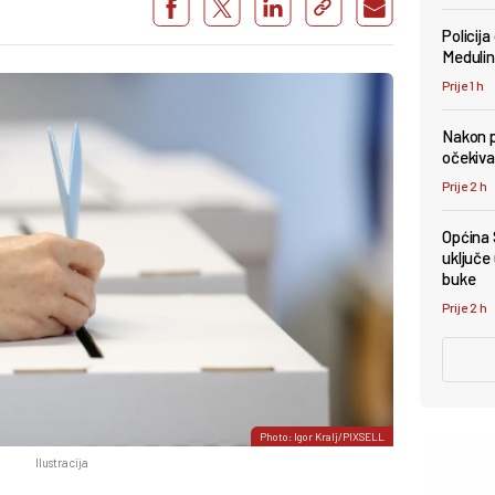
Policija
Medulin
Prije 1 h
Nakon p
očekiva
Prije 2 h
Općina 
uključe
buke
Prije 2 h
Photo: Igor Kralj/PIXSELL
Ilustracija