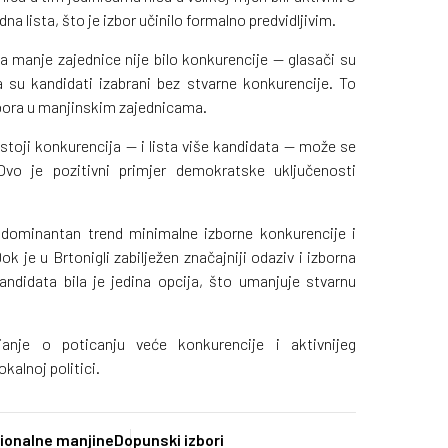
na lista, što je izbor učinilo formalno predvidljivim.
a manje zajednice nije bilo konkurencije — glasači su
 su kandidati izabrani bez stvarne konkurencije. To
zbora u manjinskim zajednicama.
stoji konkurencija — i lista više kandidata — može se
Ovo je pozitivni primjer demokratske uključenosti
u dominantan trend minimalne izborne konkurencije i
 je u Brtonigli zabilježen značajniji odaziv i izborna
andidata bila je jedina opcija, što umanjuje stvarnu
ljanje o poticanju veće konkurencije i aktivnijeg
kalnoj politici.
ionalne manjine
Dopunski izbori