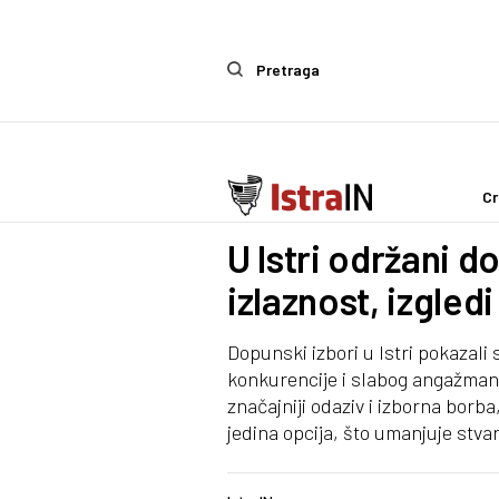
Pretraga
Cr
Politika
U Istri održani d
izlaznost, izgled
Dopunski izbori u Istri pokazal
konkurencije i slabog angažmana 
značajniji odaziv i izborna borba
jedina opcija, što umanjuje st