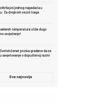
 otkrila još jednog napadača u
u: Za dvojicom se još traga
aklenih temperatura stiže dugo
no osvježenje!
Svetvinčenat poziva građane da se
 u savjetovanje o dopuštenoj razini
Sve najnovije