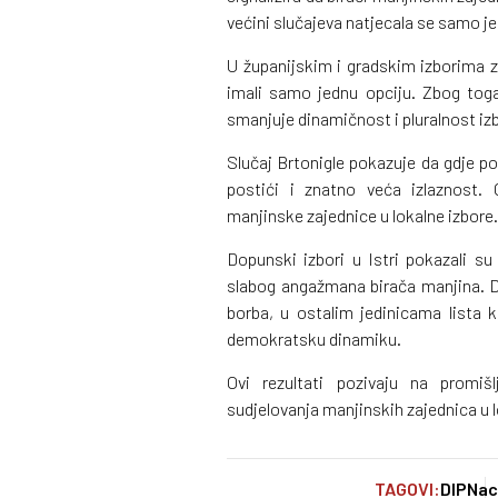
većini slučajeva natjecala se samo jed
U županijskim i gradskim izborima z
imali samo jednu opciju. Zbog toga
smanjuje dinamičnost i pluralnost i
Slučaj Brtonigle pokazuje da gdje po
postići i znatno veća izlaznost. 
manjinske zajednice u lokalne izbore.
Dopunski izbori u Istri pokazali s
slabog angažmana birača manjina. Dok
borba, u ostalim jedinicama lista k
demokratsku dinamiku.
Ovi rezultati pozivaju na promiš
sudjelovanja manjinskih zajednica u lo
TAGOVI:
DIP
Nac