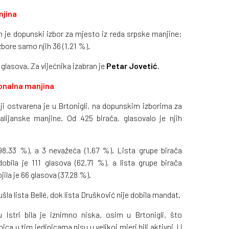
njina
 je dopunski izbor za mjesto iz reda srpske manjine:
zbore samo njih 36 (1,21 %).
 glasova. Za vijećnika izabran je
Petar Jovetić
.
ionalna manjina
ji ostvarena je u Brtonigli, na dopunskim izborima za
alijanske manjine. Od 425 birača, glasovalo je njih
(98,33 %), a 3 nevažeća (1,67 %). Lista grupe birača
obila je 111 glasova (62,71 %), a lista grupe birača
ila je 66 glasova (37,28 %).
ušla lista Bellé, dok lista Drušković nije dobila mandat.
Istri bila je iznimno niska, osim u Brtonigli, što
ica u tim jedinicama nisu u velikoj mjeri bili aktivni. U