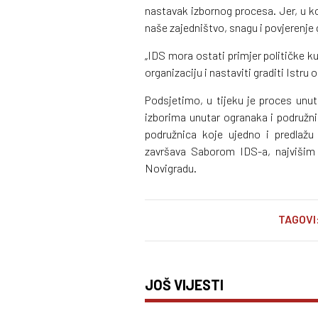
nastavak izbornog procesa. Jer, u k
naše zajedništvo, snagu i povjerenje 
„IDS mora ostati primjer političke 
organizaciju i nastaviti graditi Istru 
Podsjetimo, u tijeku je proces unut
izborima unutar ogranaka i podružni
podružnica koje ujedno i predlažu
završava Saborom IDS-a, najvišim 
Novigradu.
TAGOVI
JOŠ VIJESTI