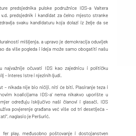
ture predsjednika pulske podružnice IDS-a Valtera
 v.d. predsjednik i kandidat za čelno mjesto stranke
dravlja svaku kandidaturu koja dolazi iz želje da se
uralnosti mišljenja, a upravo je demokracija oduvijek
rao da više pogleda i ideja može samo obogatiti našu
najvažnije očuvati IDS kao zajednicu i političku
j – interes Istre i njezinih ljudi.
– nikada nije bio ničiji, niti će biti. Plasiranje teza i
'novim koalicijama IDS-a' nema nikakvo uporište u
mjer određuju isključivo naši članovi i glasači. IDS
uživa povjerenje građana već više od tri desetljeća –
ati“, naglasio je Peršurić.
a fer play, međusobno poštovanje i dostojanstven