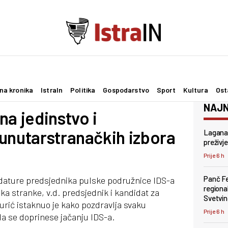
na kronika
IstraIn
Politika
Gospodarstvo
Sport
Kultura
Ost
NAJN
na jedinstvo i
unutarstranačkih izbora
Lagana 
preživje
Prije 6 h
Panč Fes
dature predsjednika pulske podružnice IDS-a
regiona
ka stranke, v.d. predsjednik i kandidat za
Svetvi
urić istaknuo je kako pozdravlja svaku
Prije 6 h
 da se doprinese jačanju IDS-a.