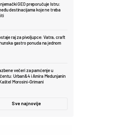
 njemački GEO preporučuje Istru:
među destinacijama koje ne treba
iti
staje raj za pivoljupce: Vatra, craft
vrhunska gastro ponuda na jednom
lazbene večeri za pamćenje u
čentu: Urban&4 i Amira Medunjanin
 Kaštel Morosini-Grimani
Sve najnovije