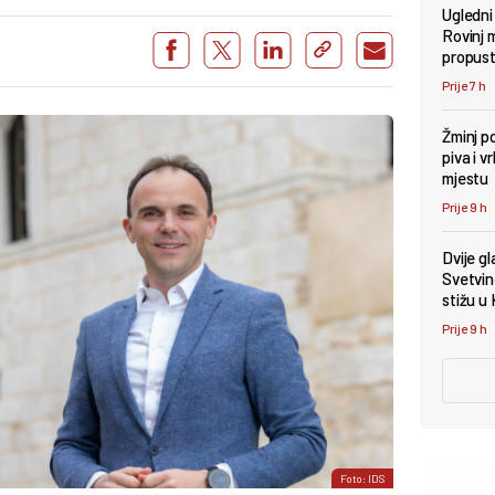
Ugledni
Rovinj 
propust
Prije 7 h
Žminj po
piva i 
mjestu
Prije 9 h
Dvije g
Svetvin
stižu u
Prije 9 h
Foto: IDS