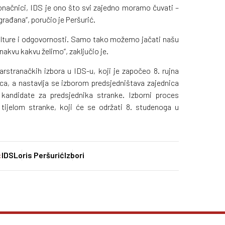
onačnici, IDS je ono što svi zajedno moramo čuvati –
građana“, poručio je Peršurić.
kulture i odgovornosti. Samo tako možemo jačati našu
onakvu kakvu želimo“, zaključio je.
arstranačkih izbora u IDS-u, koji je započeo 8. rujna
ca, a nastavlja se izborom predsjedništava zajednica
 kandidate za predsjednika stranke. Izborni proces
tijelom stranke, koji će se održati 8. studenoga u
:
IDS
Loris Peršurić
Izbori