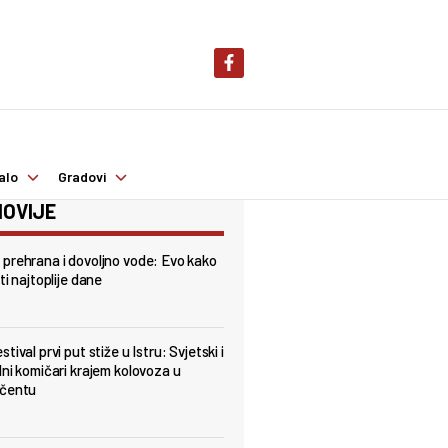
alo
Gradovi
OVIJE
prehrana i dovoljno vode: Evo kako
ti najtoplije dane
tival prvi put stiže u Istru: Svjetski i
lni komičari krajem kolovoza u
nčentu