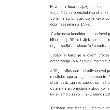
Povodom jučer najavljene kandida
Boljunčića za predsjednika stranke,
Loris Peršurić istaknuo je kako poz
doprinese jačanju IDS-a.
„Svaka nova kandidatura doprinosi pl
bila temelj IDS-a. Uvijek sam smat
organizaciju“, istaknuo je Peršurić.
Dodao je kako je u ovom procesu 
organizaciju koja je uvijek imala viši cil
„IDS je uvijek sam određivao svoj put 
medijske špekulacije o navodnim 
stvarnosti. Upravo suprotno, naš s
ostaje vjeran principima zbog kojih 
uvijek smo bili svoji i takvi ćemo i ost
„Pozivam sve članice i članove n