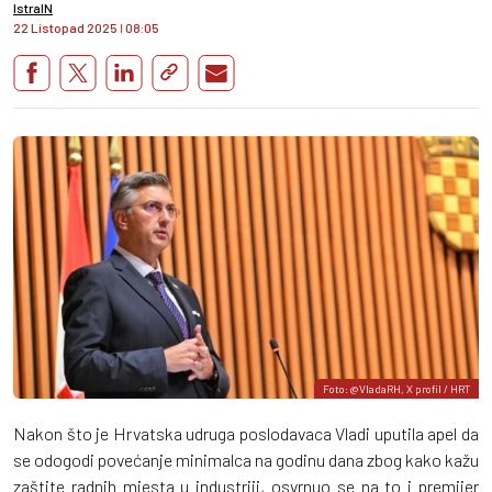
IstraIN
22 Listopad 2025
I
08:05
Foto: @VladaRH, X profil / HRT
Nakon što je Hrvatska udruga poslodavaca Vladi uputila apel da
se odogodi povećanje minimalca na godinu dana zbog kako kažu
zaštite radnih mjesta u industriji, osvrnuo se na to i premijer