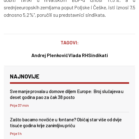
srednjeeuropskih zemljama poput Poljske i Češke, isti iznosi 7,5
odnosno 5,2%", poručili su predstavnici sindikata.
TAGOVI:
Andrej Plenković
Vlada RH
Sindikati
NAJNOVIJE
Sve manje provala u domove diljem Europe: Broj slučajeva u
deset godina pao za čak 38 posto
Prije 37 min
Zašto bacamo novčiće u fontane? Običaj star više od dvije
tisuće godina krije zanimljivu priču
Prije 1 h