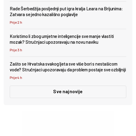
Rade Šerbedžija posljednji put igra kralja Leara na Brijunima:
Zatvara se jedno kazališno poglavlje
Prije 2 h
Koristimo li zbog umjetne inteligencije sve manje vlastiti
mozak? Stručnjaci upozoravaju na novu naviku
Prije 3 h
Zašto se Hrvatska svakog ljeta sve više bori s nestašicom
vode? Stručnjaci upozoravaju da problem postaje sve ozbiljniji
Prije 4 h
Sve najnovije