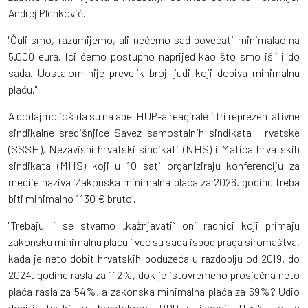
Andrej Plenković.
"Čuli smo, razumijemo, ali nećemo sad povećati minimalac na
5.000 eura. Ići ćemo postupno naprijed kao što smo išli i do
sada. Uostalom nije prevelik broj ljudi koji dobiva minimalnu
plaću."
A dodajmo još da su na apel HUP-a reagirale i tri reprezentativne
sindikalne središnjice Savez samostalnih sindikata Hrvatske
(SSSH), Nezavisni hrvatski sindikati (NHS) i Matica hrvatskih
sindikata (MHS) koji u 10 sati organiziraju konferenciju za
medije naziva ‘Zakonska minimalna plaća za 2026. godinu treba
biti minimalno 1130 € bruto‘.
"Trebaju li se stvarno „kažnjavati“ oni radnici koji primaju
zakonsku minimalnu plaću i već su sada ispod praga siromaštva,
kada je neto dobit hrvatskih poduzeća u razdoblju od 2019. do
2024. godine rasla za 112%, dok je istovremeno prosječna neto
plaća rasla za 54%, a zakonska minimalna plaća za 69%? Udio
dobiti tvrtki u hrvatskom BDP-u iznosi 11,5%, a u