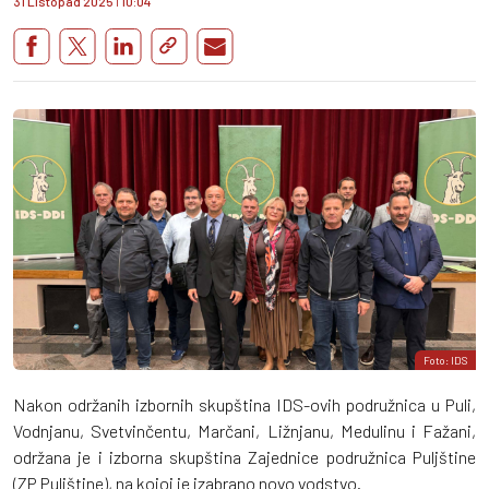
31 Listopad 2025
I
10:04
Foto: IDS
Nakon održanih izbornih skupština IDS-ovih podružnica u Puli,
Vodnjanu, Svetvinčentu, Marčani, Ližnjanu, Medulinu i Fažani,
održana je i izborna skupština Zajednice podružnica Puljštine
(ZP Puljštine), na kojoj je izabrano novo vodstvo.