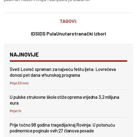
TAGOVI:
IDS
IDS Pula
Unutarstranački izbori
NAJNOVIJE
Sveti Lovreč spreman za najveću feštu ljeta: Lovrečeva
donosi pet dana vrhunskog programa
Prije 33 min
U pulske strukovne škole stiže oprema vrijedna 3,2 milijuna
eura
Prije 1 h
Prije točno 98 godina tragedija kraj Rovinja: U potonuću
podmornice poginulo svih 27 članova posade