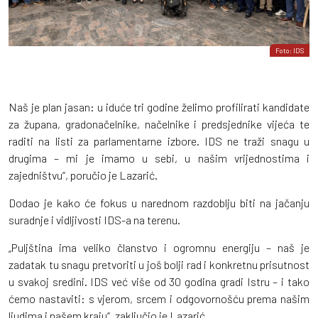
Foto: IDS
Naš je plan jasan: u iduće tri godine želimo profilirati kandidate
za župana, gradonačelnike, načelnike i predsjednike vijeća te
raditi na listi za parlamentarne izbore. IDS ne traži snagu u
drugima – mi je imamo u sebi, u našim vrijednostima i
zajedništvu“, poručio je Lazarić.
Dodao je kako će fokus u narednom razdoblju biti na jačanju
suradnje i vidljivosti IDS-a na terenu.
„Puljština ima veliko članstvo i ogromnu energiju – naš je
zadatak tu snagu pretvoriti u još bolji rad i konkretnu prisutnost
u svakoj sredini. IDS već više od 30 godina gradi Istru – i tako
ćemo nastaviti: s vjerom, srcem i odgovornošću prema našim
ljudima i našem kraju“, zaključio je Lazarić.