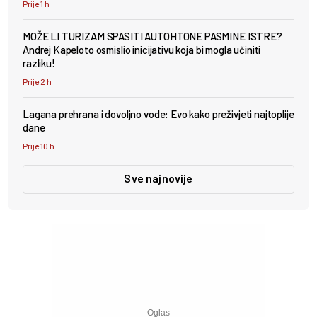
Prije 1 h
MOŽE LI TURIZAM SPASITI AUTOHTONE PASMINE ISTRE?
Andrej Kapeloto osmislio inicijativu koja bi mogla učiniti
razliku!
Prije 2 h
Lagana prehrana i dovoljno vode: Evo kako preživjeti najtoplije
dane
Prije 10 h
Sve najnovije