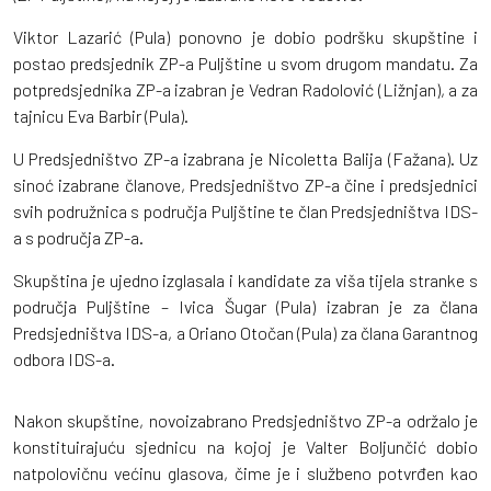
Viktor Lazarić (Pula) ponovno je dobio podršku skupštine i
postao predsjednik ZP-a Puljštine u svom drugom mandatu. Za
potpredsjednika ZP-a izabran je Vedran Radolović (Ližnjan), a za
tajnicu Eva Barbir (Pula).
U Predsjedništvo ZP-a izabrana je Nicoletta Balija (Fažana). Uz
sinoć izabrane članove, Predsjedništvo ZP-a čine i predsjednici
svih podružnica s područja Puljštine te član Predsjedništva IDS-
a s područja ZP-a.
Skupština je ujedno izglasala i kandidate za viša tijela stranke s
područja Puljštine – Ivica Šugar (Pula) izabran je za člana
Predsjedništva IDS-a, a Oriano Otočan (Pula) za člana Garantnog
odbora IDS-a.
Nakon skupštine, novoizabrano Predsjedništvo ZP-a održalo je
konstituirajuću sjednicu na kojoj je Valter Boljunčić dobio
natpolovičnu većinu glasova, čime je i službeno potvrđen kao