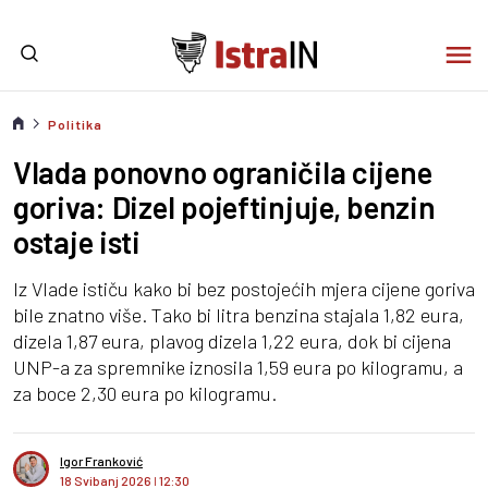
Politika
Vlada ponovno ograničila cijene
goriva: Dizel pojeftinjuje, benzin
ostaje isti
Iz Vlade ističu kako bi bez postojećih mjera cijene goriva
bile znatno više. Tako bi litra benzina stajala 1,82 eura,
dizela 1,87 eura, plavog dizela 1,22 eura, dok bi cijena
UNP-a za spremnike iznosila 1,59 eura po kilogramu, a
za boce 2,30 eura po kilogramu.
Igor Franković
18 Svibanj 2026
I
12:30