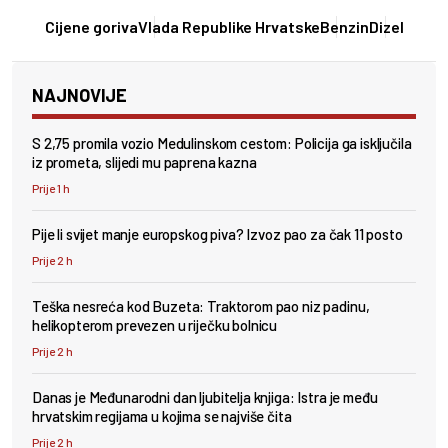
Cijene goriva
Vlada Republike Hrvatske
Benzin
Dizel
NAJNOVIJE
S 2,75 promila vozio Medulinskom cestom: Policija ga isključila
iz prometa, slijedi mu paprena kazna
Prije 1 h
Pije li svijet manje europskog piva? Izvoz pao za čak 11 posto
Prije 2 h
Teška nesreća kod Buzeta: Traktorom pao niz padinu,
helikopterom prevezen u riječku bolnicu
Prije 2 h
Danas je Međunarodni dan ljubitelja knjiga: Istra je među
hrvatskim regijama u kojima se najviše čita
Prije 2 h