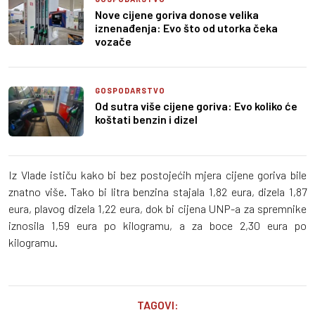
Nove cijene goriva donose velika
iznenađenja: Evo što od utorka čeka
vozače
GOSPODARSTVO
Od sutra više cijene goriva: Evo koliko će
koštati benzin i dizel
Iz Vlade ističu kako bi bez postojećih mjera cijene goriva bile
znatno više. Tako bi litra benzina stajala 1,82 eura, dizela 1,87
eura, plavog dizela 1,22 eura, dok bi cijena UNP-a za spremnike
iznosila 1,59 eura po kilogramu, a za boce 2,30 eura po
kilogramu.
TAGOVI: