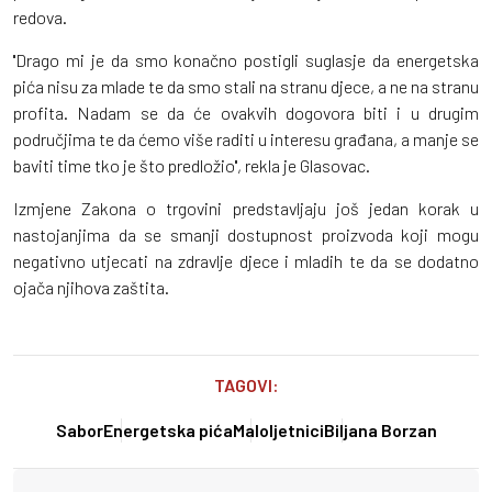
redova.
''Drago mi je da smo konačno postigli suglasje da energetska
pića nisu za mlade te da smo stali na stranu djece, a ne na stranu
profita. Nadam se da će ovakvih dogovora biti i u drugim
područjima te da ćemo više raditi u interesu građana, a manje se
baviti time tko je što predložio'', rekla je Glasovac.
Izmjene Zakona o trgovini predstavljaju još jedan korak u
nastojanjima da se smanji dostupnost proizvoda koji mogu
negativno utjecati na zdravlje djece i mladih te da se dodatno
ojača njihova zaštita.
TAGOVI:
Sabor
Energetska pića
Maloljetnici
Biljana Borzan