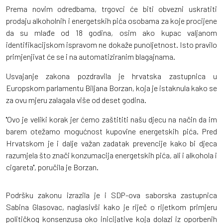
Prema novim odredbama, trgovci će biti obvezni uskratiti
prodaju alkoholnih i energetskih pića osobama za koje procijene
da su mlađe od 18 godina, osim ako kupac valjanom
identifikacijskom ispravom ne dokaže punoljetnost. Isto pravilo
primjenjivat će se i na automatiziranim blagajnama.
Usvajanje zakona pozdravila je hrvatska zastupnica u
Europskom parlamentu Biljana Borzan, koja je istaknula kako se
za ovu mjeru zalagala više od deset godina.
''Ovo je veliki korak jer ćemo zaštititi našu djecu na način da im
barem otežamo mogućnost kupovine energetskih pića. Pred
Hrvatskom je i dalje važan zadatak prevencije kako bi djeca
razumjela što znači konzumacija energetskih pića, ali i alkohola i
cigareta'', poručila je Borzan.
Podršku zakonu izrazila je i SDP-ova saborska zastupnica
Sabina Glasovac, naglasivši kako je riječ o rijetkom primjeru
političkog konsenzusa oko inicijative koja dolazi iz oporbenih