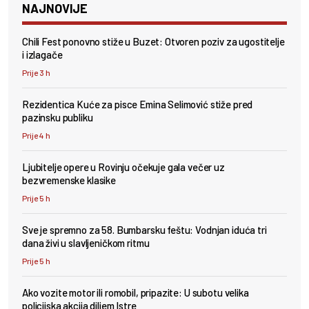
NAJNOVIJE
Chili Fest ponovno stiže u Buzet: Otvoren poziv za ugostitelje
i izlagače
Prije 3 h
Rezidentica Kuće za pisce Emina Selimović stiže pred
pazinsku publiku
Prije 4 h
Ljubitelje opere u Rovinju očekuje gala večer uz
bezvremenske klasike
Prije 5 h
Sve je spremno za 58. Bumbarsku feštu: Vodnjan iduća tri
dana živi u slavljeničkom ritmu
Prije 5 h
Ako vozite motor ili romobil, pripazite: U subotu velika
policijska akcija diljem Istre