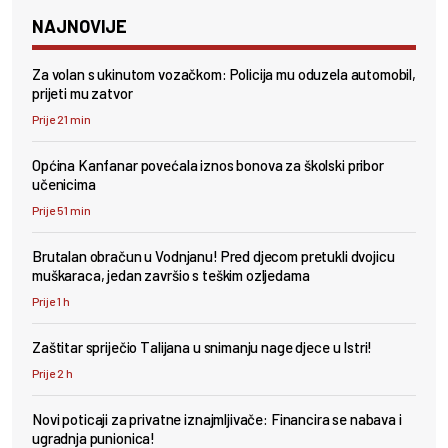
NAJNOVIJE
Za volan s ukinutom vozačkom: Policija mu oduzela automobil,
prijeti mu zatvor
Prije 21 min
Općina Kanfanar povećala iznos bonova za školski pribor
učenicima
Prije 51 min
Brutalan obračun u Vodnjanu! Pred djecom pretukli dvojicu
muškaraca, jedan završio s teškim ozljedama
Prije 1 h
Zaštitar spriječio Talijana u snimanju nage djece u Istri!
Prije 2 h
Novi poticaji za privatne iznajmljivače: Financira se nabava i
ugradnja punionica!