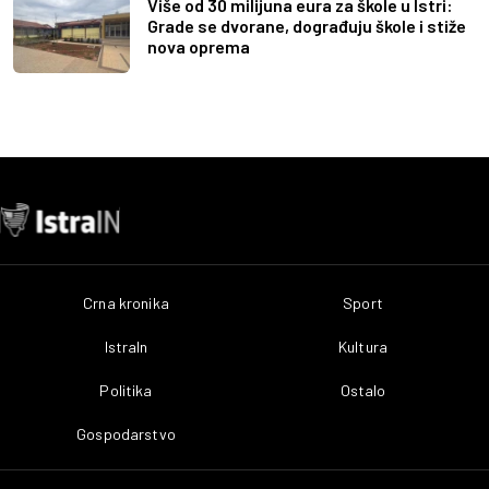
Više od 30 milijuna eura za škole u Istri:
Grade se dvorane, dograđuju škole i stiže
nova oprema
Crna kronika
Sport
IstraIn
Kultura
Politika
Ostalo
Gospodarstvo