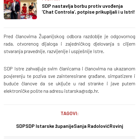
SDP nastavlja borbu protiv uvođenja
‘Chat Controla‘, potpise prikupljali i u Istri!
Pred članovima Županijskog odbora razdoblje je odgovornog
rada, otvorenog dijaloga i zajedničkog djelovanja s ciljem
stvaranja pravednije, razvijenije i uspješnije Istre.
SDP Istre zahvaljuje svim članicama i članovima na ukazanom
povjerenju te poziva sve zainteresirane građane, simpatizere i
buduće članove da se uključe u rad stranke i jave putem
elektroničke pošte na adresu istarska@sdp.hr.
TAGOVI:
SDP
SDP Istarske županije
Sanja Radolović
Rovinj