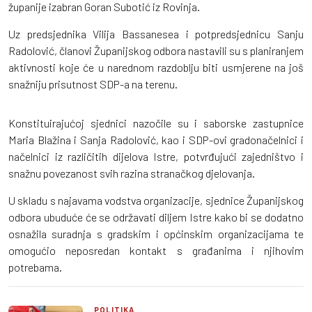
županije izabran Goran Subotić iz Rovinja.
Uz predsjednika Vilija Bassanesea i potpredsjednicu Sanju
Radolović, članovi Županijskog odbora nastavili su s planiranjem
aktivnosti koje će u narednom razdoblju biti usmjerene na još
snažniju prisutnost SDP-a na terenu.
Konstituirajućoj sjednici nazočile su i saborske zastupnice
Maria Blažina i Sanja Radolović, kao i SDP-ovi gradonačelnici i
načelnici iz različitih dijelova Istre, potvrđujući zajedništvo i
snažnu povezanost svih razina stranačkog djelovanja.
U skladu s najavama vodstva organizacije, sjednice Županijskog
odbora ubuduće će se održavati diljem Istre kako bi se dodatno
osnažila suradnja s gradskim i općinskim organizacijama te
omogućio neposredan kontakt s građanima i njihovim
potrebama.
POLITIKA