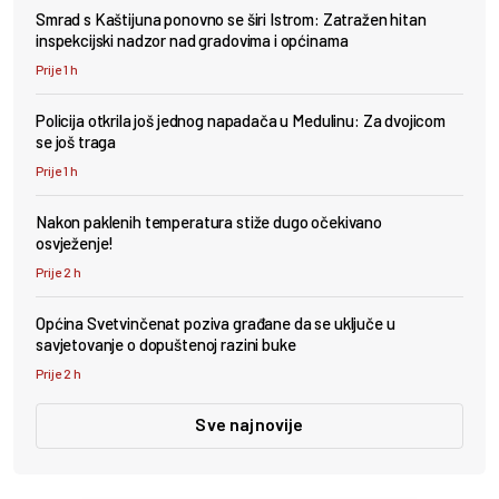
Smrad s Kaštijuna ponovno se širi Istrom: Zatražen hitan
inspekcijski nadzor nad gradovima i općinama
Prije 1 h
Policija otkrila još jednog napadača u Medulinu: Za dvojicom
se još traga
Prije 1 h
Nakon paklenih temperatura stiže dugo očekivano
osvježenje!
Prije 2 h
Općina Svetvinčenat poziva građane da se uključe u
savjetovanje o dopuštenoj razini buke
Prije 2 h
Sve najnovije