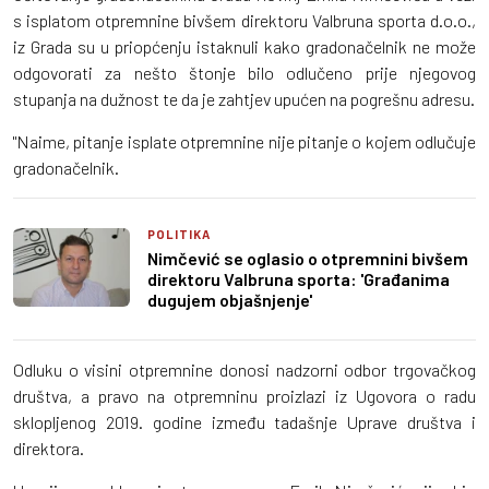
s isplatom otpremnine bivšem direktoru Valbruna sporta d.o.o.,
iz Grada su u priopćenju istaknuli kako gradonačelnik ne može
odgovorati za nešto štonje bilo odlučeno prije njegovog
stupanja na dužnost te da je zahtjev upućen na pogrešnu adresu.
"Naime, pitanje isplate otpremnine nije pitanje o kojem odlučuje
gradonačelnik.
POLITIKA
Nimčević se oglasio o otpremnini bivšem
direktoru Valbruna sporta: 'Građanima
dugujem objašnjenje'
Odluku o visini otpremnine donosi nadzorni odbor trgovačkog
društva, a pravo na otpremninu proizlazi iz Ugovora o radu
sklopljenog 2019. godine između tadašnje Uprave društva i
direktora.