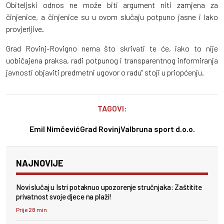
Obiteljski odnos ne može biti argument niti zamjena za
činjenice, a činjenice su u ovom slučaju potpuno jasne i lako
provjerljive.
Grad Rovinj-Rovigno nema što skrivati te će, iako to nije
uobičajena praksa, radi potpunog i transparentnog informiranja
javnosti objaviti predmetni ugovor o radu" stoji u priopćenju.
TAGOVI:
Emil Nimčević
Grad Rovinj
Valbruna sport d.o.o.
NAJNOVIJE
Novi slučaj u Istri potaknuo upozorenje stručnjaka: Zaštitite
privatnost svoje djece na plaži!
Prije 28 min