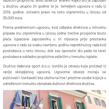
važećim propisima. Bivši direktor Branko Rajko bio je zaposlen
u društvu ukupno 24 godine te je, temeljem ugovora o radu iz
2019. godine, ostvario pravo na neto otpremninu u iznosu od
35.000 eura.
Prema predmetnom ugovoru, kod odlaska direktora u mirovinu
pripada mu otpremnina u iznosu jedne trećine prosječne bruto
plaće isplaćene zaposleniku u tri mjeseca prije prestanka
ugovora o radu za svaku navršenu godinu neprekinutog rada kod
poslodavca u neto iznosu, dok sav oporezivi dio pada na teret
poslodavca sukladno propisima važećim u trenutku isplate.
Društvo Valbruna sport d.o.o. izvršilo je obvezu koja proizlazi iz
ranije sklopljenog ugovora. Ugovorne obveze moraju se
poštovati i izvršavati bez obzira na ime i prezime osobe koja je u
određenom trenutku obnašala dužnost direktora društva.