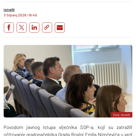
IstraIN
3 Srpanj 2026
I
16:40
Foto: IstraIN
Povodom javnog istupa vijećnika SDP-a, koji su zatražili
očitovanje gradonačelnika Grada Rovinj Emila Nimčevića u vezi