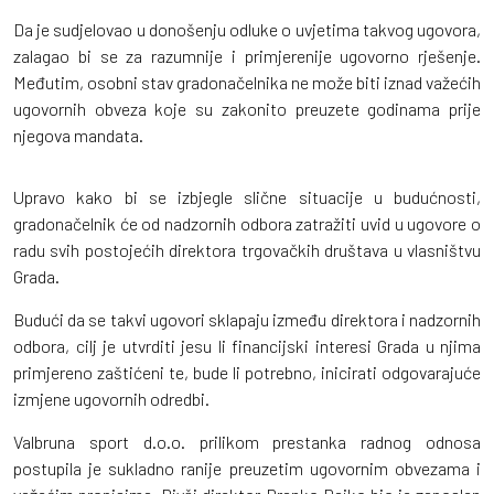
Da je sudjelovao u donošenju odluke o uvjetima takvog ugovora,
zalagao bi se za razumnije i primjerenije ugovorno rješenje.
Međutim, osobni stav gradonačelnika ne može biti iznad važećih
ugovornih obveza koje su zakonito preuzete godinama prije
njegova mandata.
Upravo kako bi se izbjegle slične situacije u budućnosti,
gradonačelnik će od nadzornih odbora zatražiti uvid u ugovore o
radu svih postojećih direktora trgovačkih društava u vlasništvu
Grada.
Budući da se takvi ugovori sklapaju između direktora i nadzornih
odbora, cilj je utvrditi jesu li financijski interesi Grada u njima
primjereno zaštićeni te, bude li potrebno, inicirati odgovarajuće
izmjene ugovornih odredbi.
Valbruna sport d.o.o. prilikom prestanka radnog odnosa
postupila je sukladno ranije preuzetim ugovornim obvezama i