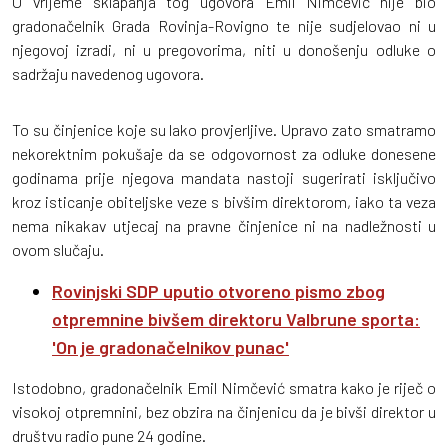
U vrijeme sklapanja tog ugovora Emil Nimčević nije bio
gradonačelnik Grada Rovinja-Rovigno te nije sudjelovao ni u
njegovoj izradi, ni u pregovorima, niti u donošenju odluke o
sadržaju navedenog ugovora.
To su činjenice koje su lako provjerljive. Upravo zato smatramo
nekorektnim pokušaje da se odgovornost za odluke donesene
godinama prije njegova mandata nastoji sugerirati isključivo
kroz isticanje obiteljske veze s bivšim direktorom, iako ta veza
nema nikakav utjecaj na pravne činjenice ni na nadležnosti u
ovom slučaju.
Rovinjski SDP uputio otvoreno pismo zbog
otpremnine bivšem direktoru Valbrune sporta:
'On je gradonačelnikov punac'
Istodobno, gradonačelnik Emil Nimčević smatra kako je riječ o
visokoj otpremnini, bez obzira na činjenicu da je bivši direktor u
društvu radio pune 24 godine.