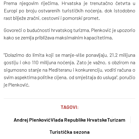
Prema njegovim riječima, Hrvatska je trenutačno četvrta u
Europi po broju ostvarenih turističkih noćenja, dok istodobno
rast bilježe zračni, cestovni i pomorski promet.
Govoreći o budućnosti hrvatskog turizma, Plenković je upozorio
kako se zemlja približava maksimalnim kapacitetima.
"Dolazimo do limita koji se manje-više ponavljaju, 21,2 milijuna
gostiju i oko 110 milijuna noćenja. Zato je važno, s obzirom na
sigurnosno stanje na Mediteranu i konkurenciju, voditi računa o
svim aspektima politike cijena, od smještaja do usluga", poručio
je Plenković.
TAGOVI:
Andrej Plenković
Vlada Republike Hrvatske
Turizam
Turistička sezona