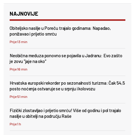
NAJNOVIJE
Obiteljsko nasilje u Poreču trajalo godinama: Napadao,
ponižavao i prijetio smrću
Prije 13 min
Neobična meduza ponovno se pojavila u Jadranu: Evo zašto
je zovu "jaje na oko"
Prije 16 min
Hrvatska europski rekorder po sezonalnosti turizma: Čak 54,5
posto noćenja ostvaruje se u srpnju i kolovozu
Prije 51 min
Fizički zlostavljao i prijetio smrću! Više od godinu i pol trajalo
nasilje u obitelji na području Raše
Prije 1 h