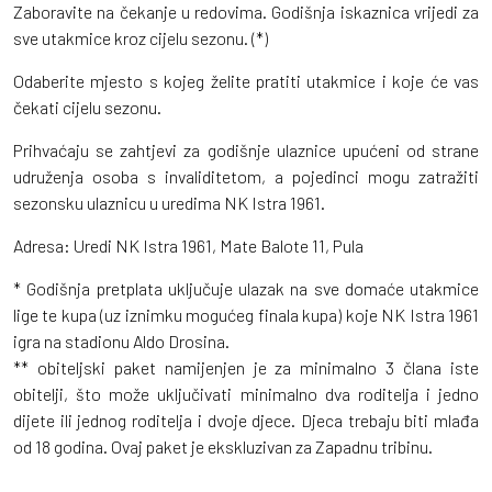
Zaboravite na čekanje u redovima. Godišnja iskaznica vrijedi za
sve utakmice kroz cijelu sezonu. (*)
Odaberite mjesto s kojeg želite pratiti utakmice i koje će vas
čekati cijelu sezonu.
Prihvaćaju se zahtjevi za godišnje ulaznice upućeni od strane
udruženja osoba s invaliditetom, a pojedinci mogu zatražiti
sezonsku ulaznicu u uredima NK Istra 1961.
Adresa: Uredi NK Istra 1961, Mate Balote 11, Pula
* Godišnja pretplata uključuje ulazak na sve domaće utakmice
lige te kupa (uz iznimku mogućeg finala kupa) koje NK Istra 1961
igra na stadionu Aldo Drosina.
** obiteljski paket namijenjen je za minimalno 3 člana iste
obitelji, što može uključivati minimalno dva roditelja i jedno
dijete ili jednog roditelja i dvoje djece. Djeca trebaju biti mlađa
od 18 godina. Ovaj paket je ekskluzivan za Zapadnu tribinu.