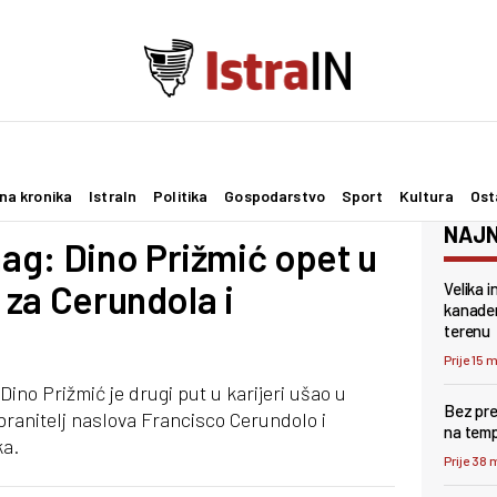
na kronika
IstraIn
Politika
Gospodarstvo
Sport
Kultura
Ost
NAJN
ag: Dino Prižmić opet u
j za Cerundola i
Velika i
kanader
terenu
Prije 15 
no Prižmić je drugi put u karijeri ušao u
Bez pre
 branitelj naslova Francisco Cerundolo i
na tem
ka.
Prije 38 