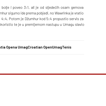
e bolje i poveo 3:1, ali je od sljedećih osam gemova
mhur sigurno ide prema pobjedi, no Wawrinka je vratio
na 4:4. Potom je Džumhur kod 5:4 propustio servis za
 iskoristio te je u premijernom nastupu u Umagu slavio
atia Opena Umag
Croatian Open
Umag
Tenis