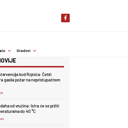
alo
Gradovi
OVIJE
ntervencija kod Rojnića: Četiri
a gasila požar na nepristupačnom
min
daha od vrućina: Istra će se pržiti
peraturama do 40 °C
min