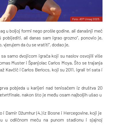
Foto: ATP Umag 2025.
 u boljoj formi nego prošle godine, ali današnji meč
 pobijediti, ali danas sam igrao grozno“, ponovio je.
o, vjerujem da ću se vratiti“, dodao je.
 sa samo dvojicom igrača koji su naslov osvojili više
omas Muster i Španjolac Carlos Moya. Što se trajanja
ž Kavčič i Carlos Berlocs, koji su 2011. igrali tri sata i
e prva pobjeda u karijeri nad tenisačem iz društva 20
 četvrtfinale, nakon što je među osam najboljih ušao u
o i Damir Džumhur (4.) iz Bosne i Hercegovine, koji je
ku u odličnom meču na punom stadionu i sjajnoj