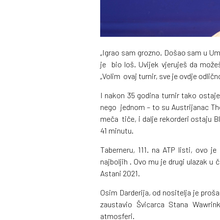
„Igrao sam grozno. Došao sam u Umag
je bio loš. Uvijek vjeruješ da možeš
„Volim ovaj turnir, sve je ovdje odličn
I nakon 35 godina turnir tako ostaje
nego jednom – to su Austrijanac Th
meča tiče, i dalje rekorderi ostaju Bla
41 minutu.
Taberneru, 111. na ATP listi, ovo j
najboljih . Ovo mu je drugi ulazak u
Astani 2021.
Osim Darderija, od nositelja je proša
zaustavio Švicarca Stana Wawrin
atmosferi.