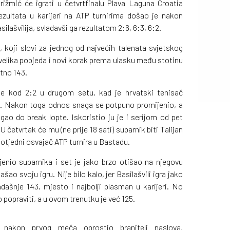
rižmić će igrati u četvrtfinalu Plava Laguna Croatia
ezultata u karijeri na ATP turnirima došao je nakon
ilašvilija, svladavši ga rezultatom 2:6, 6:3, 6:2.
 koji slovi za jednog od najvećih talenata svjetskog
na velika pobjeda i novi korak prema ulasku među stotinu
nutno 143.
se kod 2:2 u drugom setu, kad je hrvatski tenisač
tu. Nakon toga odnos snaga se potpuno promijenio, a
gao do break lopte. Iskoristio ju je i serijom od pet
četvrtak će mu (ne prije 18 sati) suparnik biti Talijan
šlotjedni osvajač ATP turnira u Bastadu.
nio suparnika i set je jako brzo otišao na njegovu
ao svoju igru. Nije bilo kalo, jer Basilašvili igra jako
adašnje 143. mjesto i najbolji plasman u karijeri. No
 popraviti, a u ovom trenutku je već 125.
nakon prvog meča oprostio branitelj naslova,