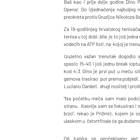
Baš kao i prije dvije godine Dino P
Opena! Do izjednačenja najboljeg r
preokreta protiv Gruzijca Nikoloza Bas
Za 19-godišnjeg hrvatskog tenisača,
tenisa u toj dobi, bila je to još jed
vodećih na ATP listi, na kojoj je tre
Izuzetno važan trenutak dogodio 
spasio 15-40 i još jednu break lop
kod 4:3 Dino je prvi put u meču sti
gemova trasirao put prema pobjedi. U 
Luciano Darderi, drugi nositelj i pro
"Na početku meča sam malo podcije
stranu. Kasnije sam se fokusirao i naš
brzo", rekao je Prižmić, kojem je s
ulaskom u četvrtfinale će ga dodatno
Od turnira se neočekivano već 