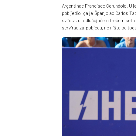
Argentinac Francisco Cerundolo. U j
pobijedio ga je Španjolac Carlos Tabe
svijeta, u odlučujućem trećem setu j
servirao za pobjedu, no ništa od toga