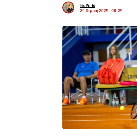
Iris Foriš
24 Srpanj 2025
I
08:25