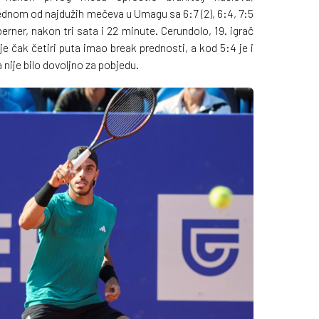
ednom od najdužih mečeva u Umagu sa 6:7 (2), 6:4, 7:5
rner, nakon tri sata i 22 minute. Cerundolo, 19. igrač
e čak četiri puta imao break prednosti, a kod 5:4 je i
 nije bilo dovoljno za pobjedu.