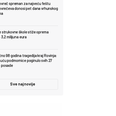
ovreč spreman za najveću feštu
Lovrečeva donosi pet dana vrhunskog
ma
e strukovne škole stiže oprema
 3,2 milijuna eura
čno 98 godina tragedija kraj Rovinja:
uću podmornice poginulo svih 27
a posade
Sve najnovije