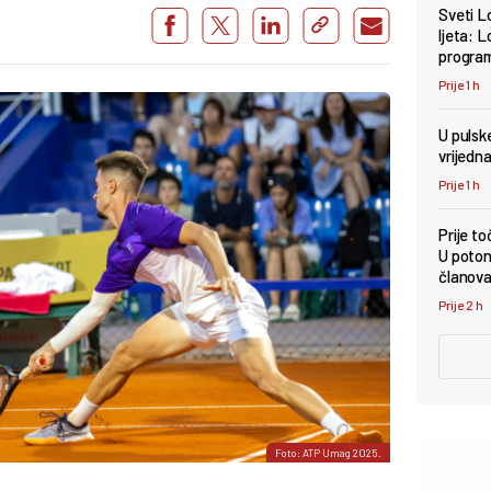
Sveti L
ljeta: 
progra
Prije 1 h
U pulsk
vrijedna
Prije 1 h
Prije to
U poton
članov
Prije 2 h
Foto: ATP Umag 2025.