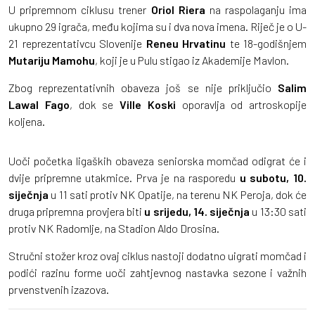
U pripremnom ciklusu trener
Oriol
Riera
na raspolaganju ima
ukupno 29 igrača, među kojima su i dva nova imena. Riječ je o U-
21 reprezentativcu Slovenije
Reneu
Hrvatinu
te 18-godišnjem
Mutariju
Mamohu
, koji je u Pulu stigao iz Akademije Mavlon.
Zbog reprezentativnih obaveza još se nije priključio
Salim
Lawal Fago
, dok se
Ville Koski
oporavlja od artroskopije
koljena.
Uoči početka ligaških obaveza seniorska momčad odigrat će i
dvije pripremne utakmice. Prva je na rasporedu
u subotu, 10.
siječnja
u 11 sati protiv NK Opatije, na terenu NK Peroja, dok će
druga pripremna provjera biti
u srijedu, 14. siječnja
u 13:30 sati
protiv NK Radomlje, na Stadion Aldo Drosina.
Stručni stožer kroz ovaj ciklus nastoji dodatno uigrati momčad i
podići razinu forme uoči zahtjevnog nastavka sezone i važnih
prvenstvenih izazova.