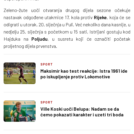
Zeleno-žute uoči otvaranja drugog dijela sezone očekuje
nastavak odgođene utakmice 17. kola protiv
Rijeke
, koja će se
odigrati u utorak, 20. siječnja u Puli. Već nekoliko dana kasnije, u
nedjelju 25. siječnja s početkom u 15 sati, Istrijani gostuju kod
Hajduka na
Poljudu
, u susretu koji će označiti početak
proljetnog dijela prvenstva.
SPORT
Maksimir kao test reakcije: Istra 1961 ide
po iskupljenje protiv Lokomotive
SPORT
Ville Koski uoči Belupa: Nadam se da
ćemo pokazati karakter i uzeti tri boda