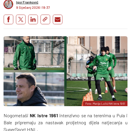
Igor Franković
9 Siječanj 2026
I
19:37
Foto: Matija Lulić/NK Istra 1961
Nogometaši
NK Istre 1961
intenzivno se na terenima u Pula i
Bale pripremaju za nastavak proljetnog dijela natjecanja u
SuperSport HNL.