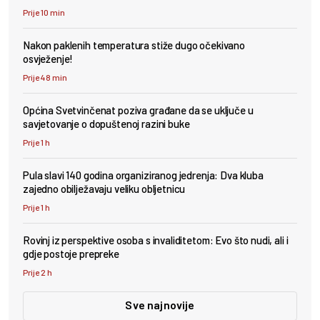
Prije 10 min
Nakon paklenih temperatura stiže dugo očekivano
osvježenje!
Prije 48 min
Općina Svetvinčenat poziva građane da se uključe u
savjetovanje o dopuštenoj razini buke
Prije 1 h
Pula slavi 140 godina organiziranog jedrenja: Dva kluba
zajedno obilježavaju veliku obljetnicu
Prije 1 h
Rovinj iz perspektive osoba s invaliditetom: Evo što nudi, ali i
gdje postoje prepreke
Prije 2 h
Sve najnovije