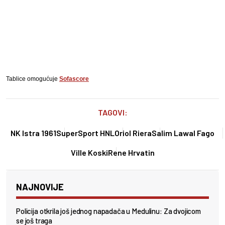
Tablice omogućuje
Sofascore
TAGOVI:
NK Istra 1961
SuperSport HNL
Oriol Riera
Salim Lawal Fago
Ville Koski
Rene Hrvatin
NAJNOVIJE
Policija otkrila još jednog napadača u Medulinu: Za dvojicom
se još traga